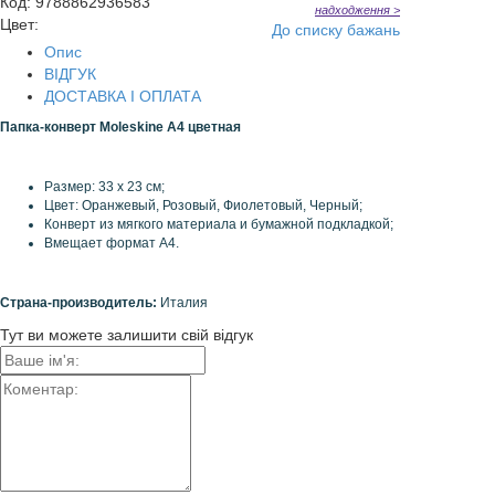
Код
:
9788862936583
надходження >
Цвет:
До списку бажань
Опис
ВІДГУК
ДОСТАВКА І ОПЛАТА
Папка-конверт Moleskine A4 цветная
Размер
:
33
x
23 см;
Цвет
:
Оранжевый
, Розовый,
Фиолетовый, Черный
;
Конверт
из мягкого
материала
и
бумажной
подкладкой
;
Вмещает
формат
А4.
Страна-производитель:
Италия
Тут ви можете залишити свій відгук