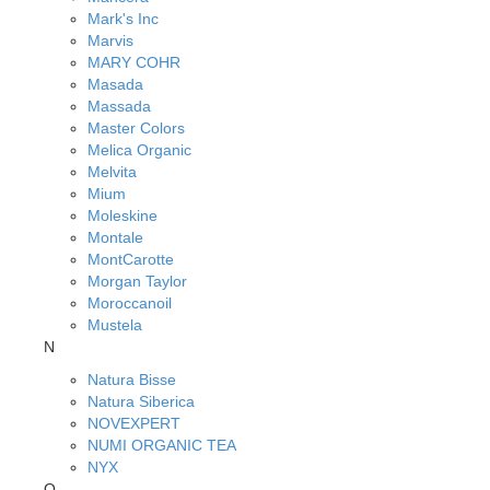
Mark's Inc
Marvis
MARY COHR
Masada
Massada
Master Colors
Melica Organic
Melvita
Mium
Moleskine
Montale
MontCarotte
Morgan Taylor
Moroccanoil
Mustela
N
Natura Bisse
Natura Siberica
NOVEXPERT
NUMI ORGANIC TEA
NYX
O