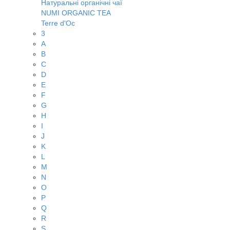
Натуральні органічні чаї
NUMI ORGANIC TEA
Terre d'Oc
3
A
B
C
D
E
F
G
H
I
J
K
L
M
N
O
P
Q
R
S