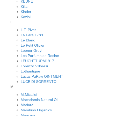
KEUNE
Kilian
Kinder
Koziol
L
L.T. Piver
La Fare 1789
Le Blanc
Le Petit Olivier
Leonor Greyl
Les Parfums de Rosine
LEUCHTTURM1917
Lorenzo Villoresi
Lothantique
Lucas PaPaw OINTMENT
LUCE DI SORRENTO
M
M.Micallef
Macadamia Natural Oil
Madara
Mambino Organics
Mancera