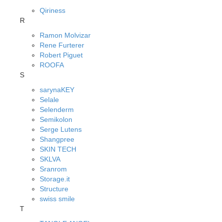
Qiriness
R
Ramon Molvizar
Rene Furterer
Robert Piguet
ROOFA
S
sarynaKEY
Selale
Selenderm
Semikolon
Serge Lutens
Shangpree
SKIN TECH
SKLVA
Sranrom
Storage.it
Structure
swiss smile
T