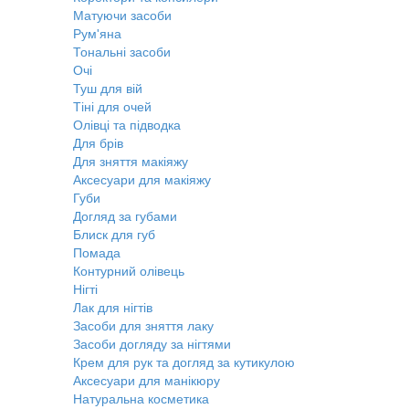
Матуючи засоби
Рум'яна
Тональні засоби
Очі
Туш для вій
Тіні для очей
Олівці та підводка
Для брів
Для зняття макіяжу
Аксесуари для макіяжу
Губи
Догляд за губами
Блиск для губ
Помада
Контурний олівець
Нігті
Лак для нігтів
Засоби для зняття лаку
Засоби догляду за нігтями
Крем для рук та догляд за кутикулою
Аксесуари для манікюру
Натуральна косметика