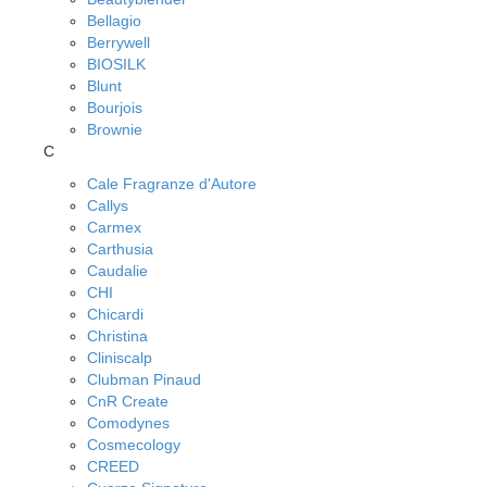
Bellagio
Berrywell
BIOSILK
Blunt
Bourjois
Brownie
C
Cale Fragranze d'Autore
Callys
Carmex
Carthusia
Caudalie
CHI
Chicardi
Christina
Cliniscalp
Clubman Pinaud
CnR Create
Comodynes
Cosmecology
CREED