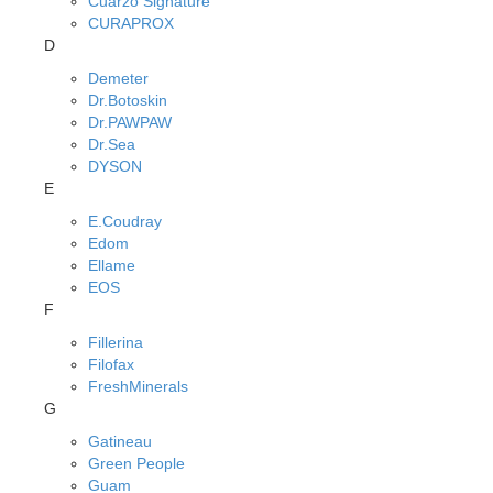
Cuarzo Signature
CURAPROX
D
Demeter
Dr.Botoskin
Dr.PAWPAW
Dr.Sea
DYSON
E
E.Coudray
Edom
Ellame
EOS
F
Fillerina
Filofax
FreshMinerals
G
Gatineau
Green People
Guam