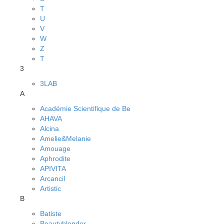
T
U
V
W
Z
Т
3
3LAB
A
Académie Scientifique de Be
AHAVA
Alcina
Amelie&Melanie
Amouage
Aphrodite
APIVITA
Arcancil
Artistic
B
Batiste
Beautyblender