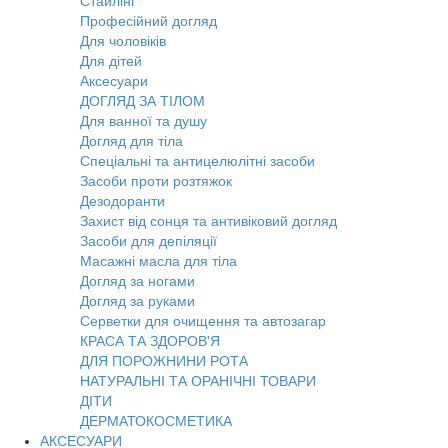
Стайлінг
Професійний догляд
Для чоловіків
Для дітей
Аксесуари
ДОГЛЯД ЗА ТІЛОМ
Для ванної та душу
Догляд для тіла
Спеціальні та антицелюлітні засоби
Засоби проти розтяжок
Дезодоранти
Захист від сонця та антивіковий догляд
Засоби для депіляції
Масажні масла для тіла
Догляд за ногами
Догляд за руками
Серветки для очищення та автозагар
КРАСА ТА ЗДОРОВ'Я
ДЛЯ ПОРОЖНИНИ РОТА
НАТУРАЛЬНІ ТА ОРАНІЧНІ ТОВАРИ
ДІТИ
ДЕРМАТОКОСМЕТИКА
АКСЕСУАРИ