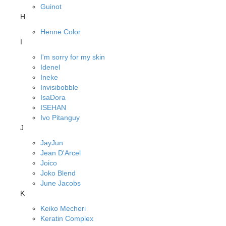
Guinot
H
Henne Color
I
I'm sorry for my skin
Idenel
Ineke
Invisibobble
IsaDora
ISEHAN
Ivo Pitanguy
J
JayJun
Jean D'Arcel
Joico
Joko Blend
June Jacobs
K
Keiko Mecheri
Keratin Complex