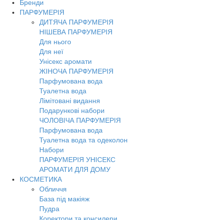
Бренди
Toggl
ПАРФУМЕРІЯ
navig
ДИТЯЧА ПАРФУМЕРІЯ
НІШЕВА ПАРФУМЕРІЯ
Для нього
Для неї
Унісекс аромати
ЖІНОЧА ПАРФУМЕРІЯ
Парфумована вода
Туалетна вода
Лімітовані видання
Подарункові набори
ЧОЛОВІЧА ПАРФУМЕРІЯ
Парфумована вода
Туалетна вода та одеколон
Набори
ПАРФУМЕРІЯ УНІСЕКС
АРОМАТИ ДЛЯ ДОМУ
КОСМЕТИКА
Обличчя
База під макіяж
Пудра
Коректори та консилери