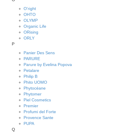
O'right
OHTO
OLYMP
Organic Life
ORising
ORLY
P
Panier Des Sens
PARURE
Parure by Evelina Popova
Petalare
Philip B
Phito UOMO
Phytocéane
Phytomer
Piel Cosmetics
Premier
Profumi del Forte
Provence Sante
PUPA
Q