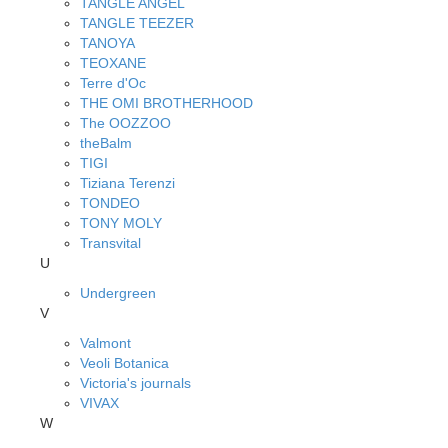
TANGLE ANGEL
TANGLE TEEZER
TANOYA
TEOXANE
Terre d'Oc
THE OMI BROTHERHOOD
The OOZZOO
theBalm
TIGI
Tiziana Terenzi
TONDEO
TONY MOLY
Transvital
U
Undergreen
V
Valmont
Veoli Botanica
Victoria's journals
VIVAX
W