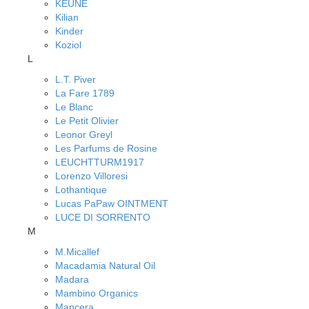
KEUNE
Kilian
Kinder
Koziol
L
L.T. Piver
La Fare 1789
Le Blanc
Le Petit Olivier
Leonor Greyl
Les Parfums de Rosine
LEUCHTTURM1917
Lorenzo Villoresi
Lothantique
Lucas PaPaw OINTMENT
LUCE DI SORRENTO
M
M.Micallef
Macadamia Natural Oil
Madara
Mambino Organics
Mancera