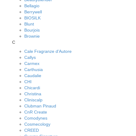
Bellagio
Berrywell
BIOSILK
Blunt
Bourjois
Brownie
C
Cale Fragranze d'Autore
Callys
Carmex
Carthusia
Caudalie
CHI
Chicardi
Christina
Cliniscalp
Clubman Pinaud
CnR Create
Comodynes
Cosmecology
CREED