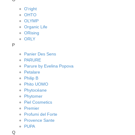
O'right
OHTO
OLYMP
Organic Life
ORising
ORLY
P
Panier Des Sens
PARURE
Parure by Evelina Popova
Petalare
Philip B
Phito UOMO
Phytocéane
Phytomer
Piel Cosmetics
Premier
Profumi del Forte
Provence Sante
PUPA
Q