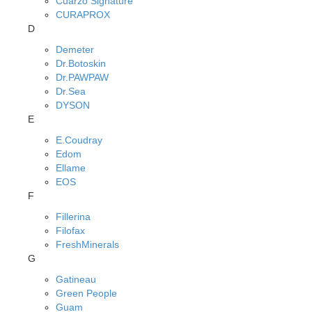
Cuarzo Signature
CURAPROX
D
Demeter
Dr.Botoskin
Dr.PAWPAW
Dr.Sea
DYSON
E
E.Coudray
Edom
Ellame
EOS
F
Fillerina
Filofax
FreshMinerals
G
Gatineau
Green People
Guam