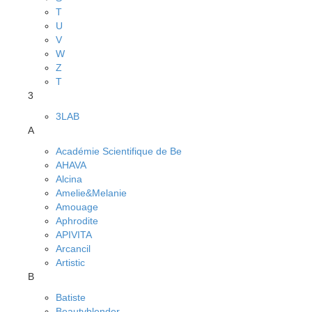
T
U
V
W
Z
Т
3
3LAB
A
Académie Scientifique de Be
AHAVA
Alcina
Amelie&Melanie
Amouage
Aphrodite
APIVITA
Arcancil
Artistic
B
Batiste
Beautyblender