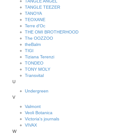
TANGLE ANGEL
TANGLE TEEZER
TANOYA
TEOXANE
Terre d'Oc
THE OMI BROTHERHOOD
The OOZZOO
theBalm
TIGI
Tiziana Terenzi
TONDEO
TONY MOLY
Transvital
U
Undergreen
V
Valmont
Veoli Botanica
Victoria's journals
VIVAX
W