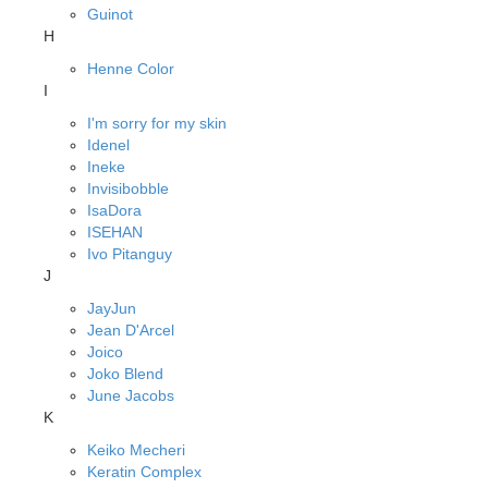
Guinot
H
Henne Color
I
I'm sorry for my skin
Idenel
Ineke
Invisibobble
IsaDora
ISEHAN
Ivo Pitanguy
J
JayJun
Jean D'Arcel
Joico
Joko Blend
June Jacobs
K
Keiko Mecheri
Keratin Complex