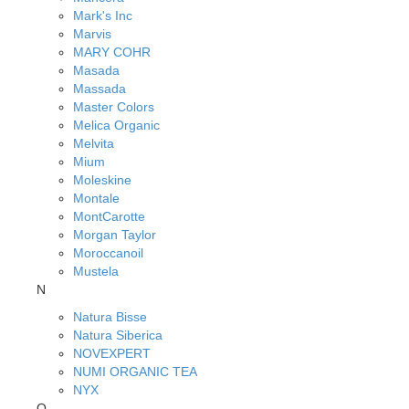
Mark's Inc
Marvis
MARY COHR
Masada
Massada
Master Colors
Melica Organic
Melvita
Mium
Moleskine
Montale
MontCarotte
Morgan Taylor
Moroccanoil
Mustela
N
Natura Bisse
Natura Siberica
NOVEXPERT
NUMI ORGANIC TEA
NYX
O