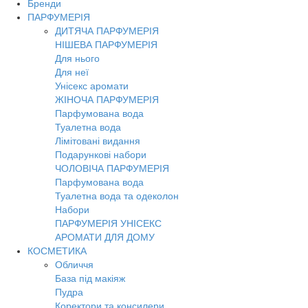
Бренди
Toggl
ПАРФУМЕРІЯ
navig
ДИТЯЧА ПАРФУМЕРІЯ
НІШЕВА ПАРФУМЕРІЯ
Для нього
Для неї
Унісекс аромати
ЖІНОЧА ПАРФУМЕРІЯ
Парфумована вода
Туалетна вода
Лімітовані видання
Подарункові набори
ЧОЛОВІЧА ПАРФУМЕРІЯ
Парфумована вода
Туалетна вода та одеколон
Набори
ПАРФУМЕРІЯ УНІСЕКС
АРОМАТИ ДЛЯ ДОМУ
КОСМЕТИКА
Обличчя
База під макіяж
Пудра
Коректори та консилери