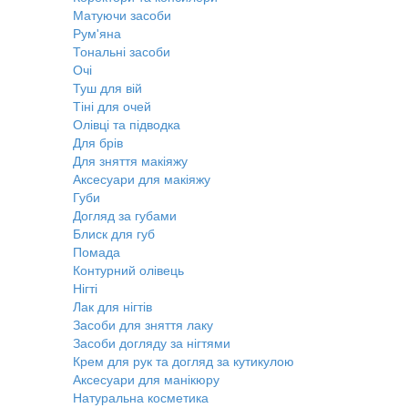
Матуючи засоби
Рум'яна
Тональні засоби
Очі
Туш для вій
Тіні для очей
Олівці та підводка
Для брів
Для зняття макіяжу
Аксесуари для макіяжу
Губи
Догляд за губами
Блиск для губ
Помада
Контурний олівець
Нігті
Лак для нігтів
Засоби для зняття лаку
Засоби догляду за нігтями
Крем для рук та догляд за кутикулою
Аксесуари для манікюру
Натуральна косметика