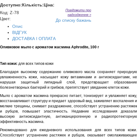
Доступно:
Кількість:
Ціна:
Повідомити про
Код
:
Z-78
надходження >
Цвет:
До списку бажань
Опис
ВІДГУК
ДОСТАВКА І ОПЛАТА
Оливковое мыло с ароматом жасмина Aphrodite, 100 г
Тип кожи:
для всех типов кожи
Благодаря высокому содержанию оливкового масла сохраняет природную
увлажненность кожи, насыщает кожу витаминами и антиоксидантами, не
нарушая защитный липидный слой, предотвращает образование
болезнетворных бактерий и грибков, препятствует увяданию клеток кожи.
Мыло с ароматом жасмина прекрасно питает, тонизирует и увлажняет кожу,
восстанавливает структуру и придает здоровый вид, заживляет воспаления и
мелкие трещины, снимает раздражение, способствует устранению растяжек
и рубцов, повышает эластичность. Недавние исследования доказали
высокую антиоксидантную, антиканцерогенную и радиопротекторную
эффективность жасмина.
Рекомендовано для ежедневного использования для всех типов кожи.
Способствует устранению растяжек и рубцов, оказывает омолаживающее