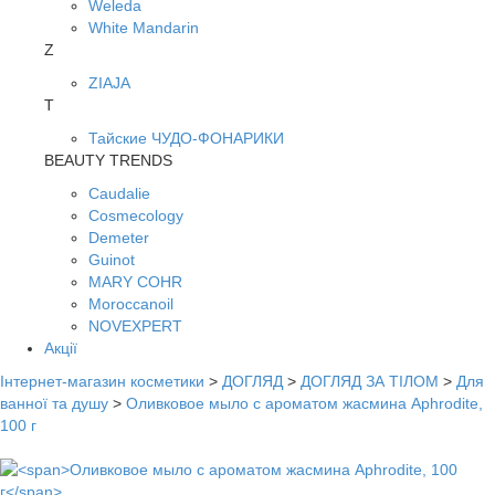
Weleda
White Mandarin
Z
ZIAJA
Т
Тайские ЧУДО-ФОНАРИКИ
BEAUTY TRENDS
Caudalie
Cosmecology
Demeter
Guinot
MARY COHR
Moroccanoil
NOVEXPERT
Акції
Інтернет-магазин косметики
>
ДОГЛЯД
>
ДОГЛЯД ЗА ТІЛОМ
>
Для
ванної та душу
>
Оливковое мыло с ароматом жасмина Aphrodite,
100 г