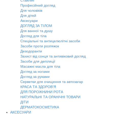
Стайлінг
Професійний догляд
Для чоловіків
Для дітей
Аксесуари
ДОГЛЯД ЗА ТІЛОМ
Для ванної та душу
Догляд для тіла
Спеціальні та антицелюлітні засоби
Засоби проти розтяжок
Дезодоранти
Захист від сонця та антивіковий догляд
Засоби для депіляції
Масажні масла для тіла
Догляд за ногами
Догляд за руками
Серветки для очищення та автозагар
КРАСА ТА ЗДОРОВ'Я
ДЛЯ ПОРОЖНИНИ РОТА
НАТУРАЛЬНІ ТА ОРАНІЧНІ ТОВАРИ
ДІТИ
ДЕРМАТОКОСМЕТИКА
АКСЕСУАРИ