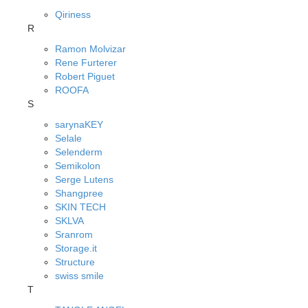
Qiriness
R
Ramon Molvizar
Rene Furterer
Robert Piguet
ROOFA
S
sarynaKEY
Selale
Selenderm
Semikolon
Serge Lutens
Shangpree
SKIN TECH
SKLVA
Sranrom
Storage.it
Structure
swiss smile
T