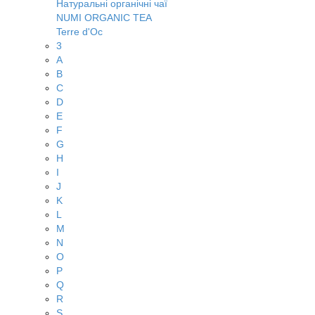
Натуральні органічні чаї
NUMI ORGANIC TEA
Terre d'Oc
3
A
B
C
D
E
F
G
H
I
J
K
L
M
N
O
P
Q
R
S