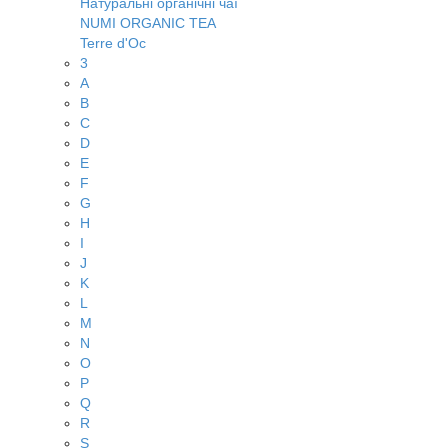
Натуральні органічні чаї
NUMI ORGANIC TEA
Terre d'Oc
3
A
B
C
D
E
F
G
H
I
J
K
L
M
N
O
P
Q
R
S