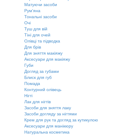
Матуючи засоби
Рум'яна
Тональні засоби
Очі
Туш для вій
Тіні для очей
Олівці та підводка
Для брів
Для зняття макіяжу
Аксесуари для макіяжу
Губи
Догляд за губами
Блиск для губ
Помада
Контурний олівець
Нігті
Лак для нігтів
Засоби для зняття лаку
Засоби догляду за нігтями
Крем для рук та догляд за кутикулою
Аксесуари для манікюру
Натуральна косметика