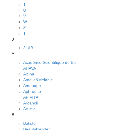
T
U
V
W
Z
Т
3
3LAB
A
Académie Scientifique de Be
AHAVA
Alcina
Amelie&Melanie
Amouage
Aphrodite
APIVITA
Arcancil
Artistic
B
Batiste
Beautyblender