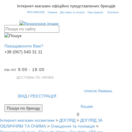
Інтернет-магазин офіційно представлених брендів
ПРО PARURE
Новини
Доставка та оплата
Наш журнал
Контакти
Передзвонити Вам?
+38 (067) 540 31 11
пн-пт 9:00 - 18:00
ДОСТАВКА ПО УКРАЇНІ
список бажань
ВХІД
/
РЕЄСТРАЦІЯ
Кошик
Пошук по бренду
0
Інтернет-магазин косметики
>
ДОГЛЯД
>
ДОГЛЯД ЗА
Toggl
ОБЛИЧЧЯМ ТА ОЧИМА
>
Очищення та тонізація
>
navig