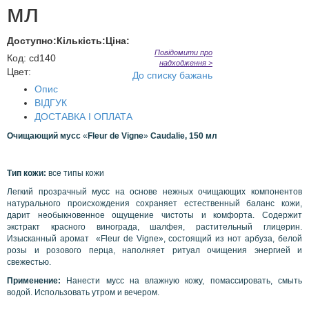
мл
Доступно:
Кількість:
Ціна:
Повідомити про
Код
:
cd140
надходження >
Цвет:
До списку бажань
Опис
ВІДГУК
ДОСТАВКА І ОПЛАТА
Очищающий мусс
«
Fleur
de
Vigne
»
Caudalie, 150 мл
Тип кожи:
все типы кожи
Легкий прозрачный мусс на основе нежных очищающих компонентов
натурального происхождения сохраняет естественный баланс кожи,
дарит необыкновенное ощущение чистоты и комфорта. Содержит
экстракт красного винограда, шалфея, растительный глицерин.
Изысканный аромат
«
Fleur de Vigne
», состоящий из
нот арбуза, белой
розы и розового перца, наполняет ритуал очищения энергией и
свежестью.
Применение:
Нанести мусс на влажную кожу, помассировать, смыть
водой. Использовать утром и вечером.