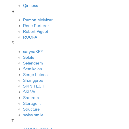
Qiriness
R
Ramon Molvizar
Rene Furterer
Robert Piguet
ROOFA
S
sarynaKEY
Selale
Selenderm
Semikolon
Serge Lutens
Shangpree
SKIN TECH
SKLVA
Sranrom
Storage.it
Structure
swiss smile
T