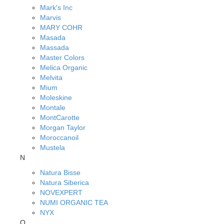
Mark's Inc
Marvis
MARY COHR
Masada
Massada
Master Colors
Melica Organic
Melvita
Mium
Moleskine
Montale
MontCarotte
Morgan Taylor
Moroccanoil
Mustela
N
Natura Bisse
Natura Siberica
NOVEXPERT
NUMI ORGANIC TEA
NYX
O