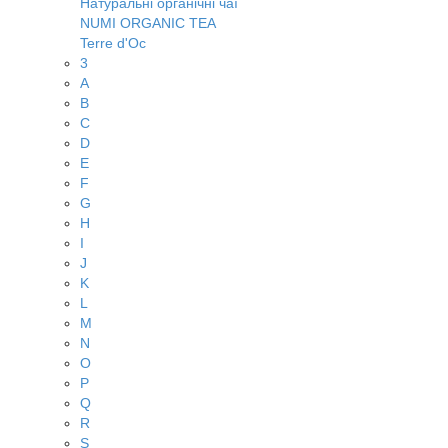
Натуральні органічні чаї
NUMI ORGANIC TEA
Terre d'Oc
3
A
B
C
D
E
F
G
H
I
J
K
L
M
N
O
P
Q
R
S