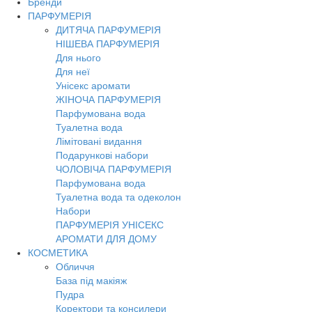
Бренди
Toggl
ПАРФУМЕРІЯ
navig
ДИТЯЧА ПАРФУМЕРІЯ
НІШЕВА ПАРФУМЕРІЯ
Для нього
Для неї
Унісекс аромати
ЖІНОЧА ПАРФУМЕРІЯ
Парфумована вода
Туалетна вода
Лімітовані видання
Подарункові набори
ЧОЛОВІЧА ПАРФУМЕРІЯ
Парфумована вода
Туалетна вода та одеколон
Набори
ПАРФУМЕРІЯ УНІСЕКС
АРОМАТИ ДЛЯ ДОМУ
КОСМЕТИКА
Обличчя
База під макіяж
Пудра
Коректори та консилери