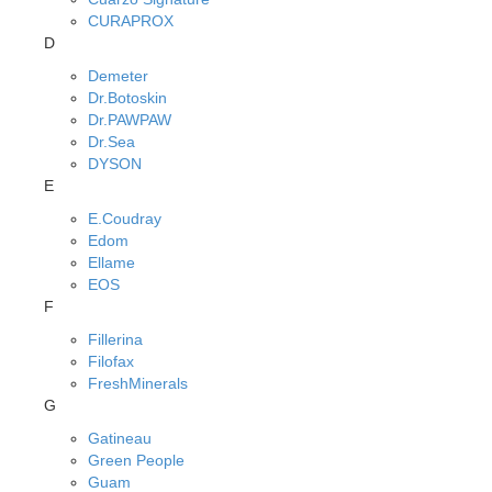
CURAPROX
D
Demeter
Dr.Botoskin
Dr.PAWPAW
Dr.Sea
DYSON
E
E.Coudray
Edom
Ellame
EOS
F
Fillerina
Filofax
FreshMinerals
G
Gatineau
Green People
Guam