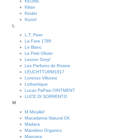
KEUNE
Kilian
Kinder
Koziol
L
L.T. Piver
La Fare 1789
Le Blanc
Le Petit Olivier
Leonor Greyl
Les Parfums de Rosine
LEUCHTTURM1917
Lorenzo Villoresi
Lothantique
Lucas PaPaw OINTMENT
LUCE DI SORRENTO
M
M.Micallef
Macadamia Natural Oil
Madara
Mambino Organics
Mancera