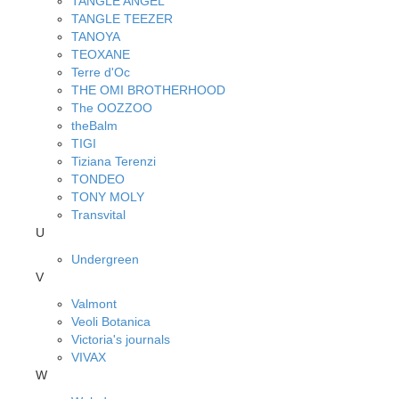
TANGLE ANGEL
TANGLE TEEZER
TANOYA
TEOXANE
Terre d'Oc
THE OMI BROTHERHOOD
The OOZZOO
theBalm
TIGI
Tiziana Terenzi
TONDEO
TONY MOLY
Transvital
U
Undergreen
V
Valmont
Veoli Botanica
Victoria's journals
VIVAX
W