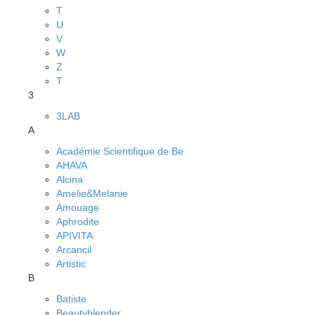
T
U
V
W
Z
Т
3
3LAB
A
Académie Scientifique de Be
AHAVA
Alcina
Amelie&Melanie
Amouage
Aphrodite
APIVITA
Arcancil
Artistic
B
Batiste
Beautyblender