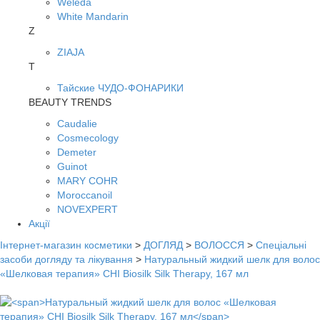
Weleda
White Mandarin
Z
ZIAJA
Т
Тайские ЧУДО-ФОНАРИКИ
BEAUTY TRENDS
Caudalie
Cosmecology
Demeter
Guinot
MARY COHR
Moroccanoil
NOVEXPERT
Акції
Інтернет-магазин косметики
>
ДОГЛЯД
>
ВОЛОССЯ
>
Спеціальні
засоби догляду та лікування
>
Натуральный жидкий шелк для волос
«Шелковая терапия» CHI Biosilk Silk Therapy, 167 мл