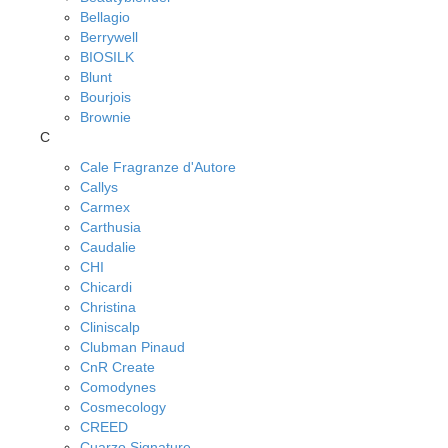
Bellagio
Berrywell
BIOSILK
Blunt
Bourjois
Brownie
C
Cale Fragranze d'Autore
Callys
Carmex
Carthusia
Caudalie
CHI
Chicardi
Christina
Cliniscalp
Clubman Pinaud
CnR Create
Comodynes
Cosmecology
CREED
Cuarzo Signature