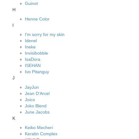
Guinot
H
Henne Color
I
I'm sorry for my skin
Idenel
Ineke
Invisibobble
IsaDora
ISEHAN
Ivo Pitanguy
J
JayJun
Jean D'Arcel
Joico
Joko Blend
June Jacobs
K
Keiko Mecheri
Keratin Complex