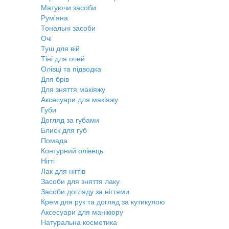
Матуючи засоби
Рум'яна
Тональні засоби
Очі
Туш для вій
Тіні для очей
Олівці та підводка
Для брів
Для зняття макіяжу
Аксесуари для макіяжу
Губи
Догляд за губами
Блиск для губ
Помада
Контурний олівець
Нігті
Лак для нігтів
Засоби для зняття лаку
Засоби догляду за нігтями
Крем для рук та догляд за кутикулою
Аксесуари для манікюру
Натуральна косметика