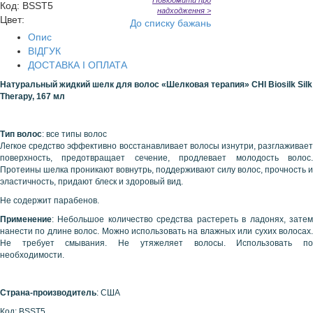
Повідомити про
Код
:
BSST5
надходження >
Цвет:
До списку бажань
Опис
ВІДГУК
ДОСТАВКА І ОПЛАТА
Натуральный жидкий шелк для волос «Шелковая терапия»
CHI
Biosilk
Silk
Therapy, 167 мл
Тип волос
: все типы волос
Легкое средство эффективно восстанавливает волосы изнутри, разглаживает
поверхность, предотвращает сечение, продлевает молодость волос.
Протеины шелка проникают вовнутрь, поддерживают силу волос, прочность и
эластичность, придают блеск и здоровый вид.
Не содержит парабенов.
Применение
: Небольшое количество средства растереть в ладонях, затем
нанести по длине волос. Можно использовать на влажных или сухих волосах.
Не требует смывания. Не утяжеляет волосы. Использовать по
необходимости.
Страна-производитель
: США
Код: BSST5