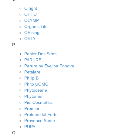
O'right
OHTO
OLYMP
Organic Life
ORising
ORLY
P
Panier Des Sens
PARURE
Parure by Evelina Popova
Petalare
Philip B
Phito UOMO
Phytocéane
Phytomer
Piel Cosmetics
Premier
Profumi del Forte
Provence Sante
PUPA
Q