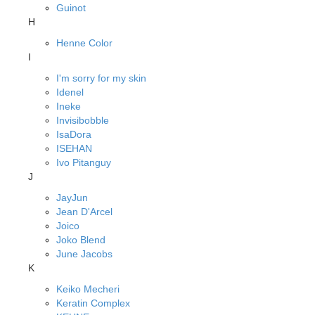
Guinot
H
Henne Color
I
I'm sorry for my skin
Idenel
Ineke
Invisibobble
IsaDora
ISEHAN
Ivo Pitanguy
J
JayJun
Jean D'Arcel
Joico
Joko Blend
June Jacobs
K
Keiko Mecheri
Keratin Complex