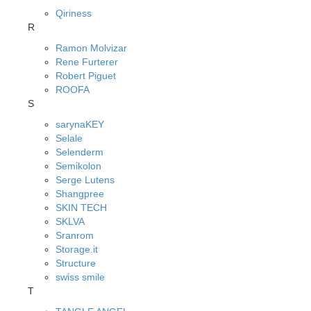
Qiriness
R
Ramon Molvizar
Rene Furterer
Robert Piguet
ROOFA
S
sarynaKEY
Selale
Selenderm
Semikolon
Serge Lutens
Shangpree
SKIN TECH
SKLVA
Sranrom
Storage.it
Structure
swiss smile
T