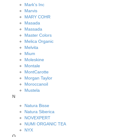
Mark's Inc
Marvis
MARY COHR
Masada
Massada
Master Colors
Melica Organic
Melvita
Mium
Moleskine
Montale
MontCarotte
Morgan Taylor
Moroccanoil
Mustela
N
Natura Bisse
Natura Siberica
NOVEXPERT
NUMI ORGANIC TEA
NYX
O