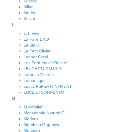
KEUNE
Kilian
Kinder
Koziol
L
L.T. Piver
La Fare 1789
Le Blanc
Le Petit Olivier
Leonor Greyl
Les Parfums de Rosine
LEUCHTTURM1917
Lorenzo Villoresi
Lothantique
Lucas PaPaw OINTMENT
LUCE DI SORRENTO
M
M.Micallef
Macadamia Natural Oil
Madara
Mambino Organics
Mancera