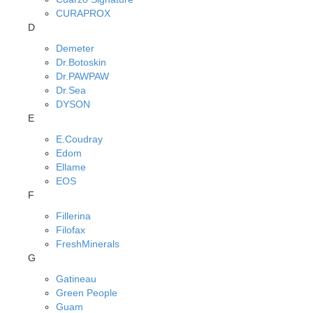
CURAPROX
D
Demeter
Dr.Botoskin
Dr.PAWPAW
Dr.Sea
DYSON
E
E.Coudray
Edom
Ellame
EOS
F
Fillerina
Filofax
FreshMinerals
G
Gatineau
Green People
Guam