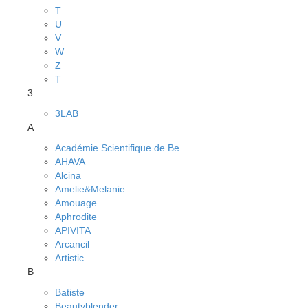
T
U
V
W
Z
Т
3
3LAB
A
Académie Scientifique de Be
AHAVA
Alcina
Amelie&Melanie
Amouage
Aphrodite
APIVITA
Arcancil
Artistic
B
Batiste
Beautyblender