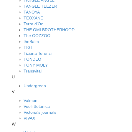
TANGLE ANGEL
TANGLE TEEZER
TANOYA
TEOXANE
Terre d'Oc
THE OMI BROTHERHOOD
The OOZZOO
theBalm
TIGI
Tiziana Terenzi
TONDEO
TONY MOLY
Transvital
U
Undergreen
V
Valmont
Veoli Botanica
Victoria's journals
VIVAX
W