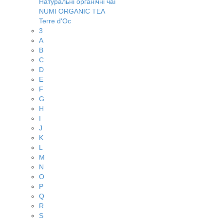
Натуральні органічні чаї
NUMI ORGANIC TEA
Terre d'Oc
3
A
B
C
D
E
F
G
H
I
J
K
L
M
N
O
P
Q
R
S