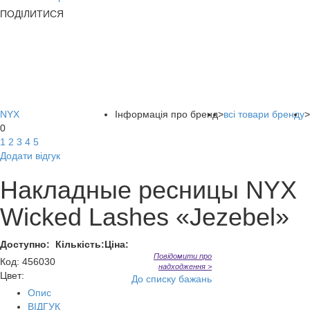
ПОДІЛИТИСЯ
NYX
Інформація про бренд
>
всі товари бренду
>
0
1
2
3
4
5
Додати відгук
Накладные ресницы NYX
Wicked Lashes «Jezebel»
Доступно:
Кількість:
Ціна:
Повідомити про
Код
:
456030
надходження >
Цвет:
До списку бажань
Опис
ВІДГУК