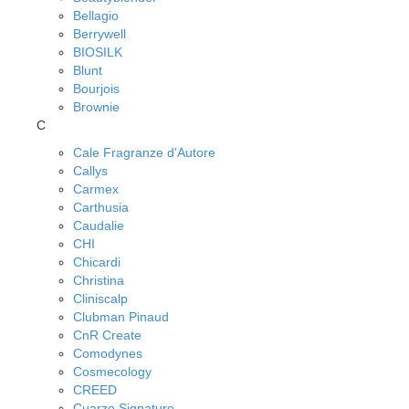
Bellagio
Berrywell
BIOSILK
Blunt
Bourjois
Brownie
C
Cale Fragranze d'Autore
Callys
Carmex
Carthusia
Caudalie
CHI
Chicardi
Christina
Cliniscalp
Clubman Pinaud
CnR Create
Comodynes
Cosmecology
CREED
Cuarzo Signature