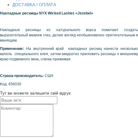
ДОСТАВКА І ОПЛАТА
Накладные
ресницы
NYX Wicked Lashes «Jezebel»
Накладные ресницы из натурального ворса помогают создать
выразительный макияж глаз, делая взгляд необыкновенно притягательным и
манящим.
Применение:
На внутренний край накладных ресниц нанести несколько
капель специального клея, затем аккуратно приложить ресницы к внешнему
краю подвижного века, слегка прижимая.
Страна-производитель:
США
Код: 456030
Тут ви можете залишити свій відгук