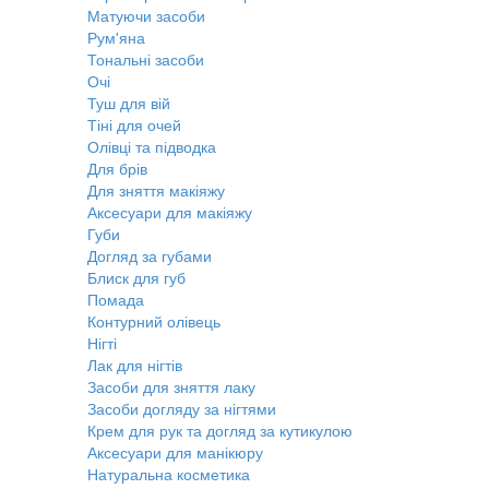
Матуючи засоби
Рум'яна
Тональні засоби
Очі
Туш для вій
Тіні для очей
Олівці та підводка
Для брів
Для зняття макіяжу
Аксесуари для макіяжу
Губи
Догляд за губами
Блиск для губ
Помада
Контурний олівець
Нігті
Лак для нігтів
Засоби для зняття лаку
Засоби догляду за нігтями
Крем для рук та догляд за кутикулою
Аксесуари для манікюру
Натуральна косметика