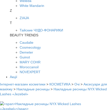
Weleda
White Mandarin
Z
ZIAJA
Т
Тайские ЧУДО-ФОНАРИКИ
BEAUTY TRENDS
Caudalie
Cosmecology
Demeter
Guinot
MARY COHR
Moroccanoil
NOVEXPERT
Акції
Інтернет-магазин косметики
>
КОСМЕТИКА
>
Очі
>
Аксесуари для
макіяжу
>
Накладные ресницы
>
Накладные ресницы NYX Wicked
Lashes «Jezebel»