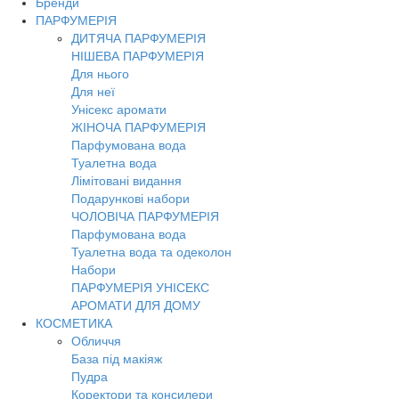
Бренди
Toggl
ПАРФУМЕРІЯ
navig
ДИТЯЧА ПАРФУМЕРІЯ
НІШЕВА ПАРФУМЕРІЯ
Для нього
Для неї
Унісекс аромати
ЖІНОЧА ПАРФУМЕРІЯ
Парфумована вода
Туалетна вода
Лімітовані видання
Подарункові набори
ЧОЛОВІЧА ПАРФУМЕРІЯ
Парфумована вода
Туалетна вода та одеколон
Набори
ПАРФУМЕРІЯ УНІСЕКС
АРОМАТИ ДЛЯ ДОМУ
КОСМЕТИКА
Обличчя
База під макіяж
Пудра
Коректори та консилери