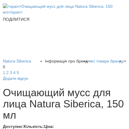
ПОДІЛИТИСЯ
Natura Siberica
Інформація про бренд
>
всі товари бренду
>
0
1
2
3
4
5
Додати відгук
Очищающий мусс для
лица Natura Siberica, 150
мл
Доступно:
Кількість:
Ціна: