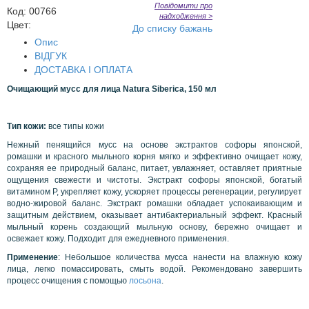
Повідомити про
Код
:
00766
надходження >
Цвет:
До списку бажань
Опис
ВІДГУК
ДОСТАВКА І ОПЛАТА
Очищающий м
усс для лица Natura Siberica, 150 мл
Тип кожи:
все типы кожи
Нежный пенящийся мусс на основе экстрактов
софоры японской,
ромашки и красного мыльного корня мягко и эффективно очищает кожу,
сохраняя ее природный баланс, питает, увлажняет, оставляет приятные
ощущения свежести и чистоты.
Экстракт софоры японской, богатый
витамином Р, укрепляет кожу, ускоряет процессы регенерации, регулирует
водно-жировой баланс. Экстракт ромашки обладает успокаивающим и
защитным действием, оказывает антибактериальный эффект. Красный
мыльный корень создающий мыльную основу, бережно очищает и
освежает кожу. Подходит для ежедневного применения.
Применение
: Небольшое количества мусса нанести на влажную кожу
лица, легко помассировать, смыть водой.
Рекомендовано завершить
процесс очищения с помощью
лосьона
.