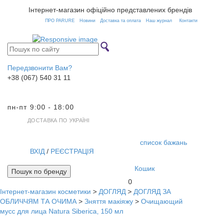
Інтернет-магазин офіційно представлених брендів
ПРО PARURE
Новини
Доставка та оплата
Наш журнал
Контакти
Передзвонити Вам?
+38 (067) 540 31 11
пн-пт 9:00 - 18:00
ДОСТАВКА ПО УКРАЇНІ
список бажань
ВХІД
/
РЕЄСТРАЦІЯ
Кошик
Пошук по бренду
0
Інтернет-магазин косметики
>
ДОГЛЯД
>
ДОГЛЯД ЗА
Toggl
ОБЛИЧЧЯМ ТА ОЧИМА
>
Зняття макіяжу
>
Очищающий
navig
мусс для лица Natura Siberica, 150 мл