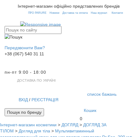
Інтернет-магазин офіційно представлених брендів
ПРО PARURE
Новини
Доставка та оплата
Наш журнал
Контакти
Передзвонити Вам?
+38 (067) 540 31 11
пн-пт 9:00 - 18:00
ДОСТАВКА ПО УКРАЇНІ
список бажань
ВХІД
/
РЕЄСТРАЦІЯ
Кошик
Пошук по бренду
0
Інтернет-магазин косметики
>
ДОГЛЯД
>
ДОГЛЯД ЗА
Toggl
ТІЛОМ
>
Догляд для тіла
>
Мультивитаминный
navig