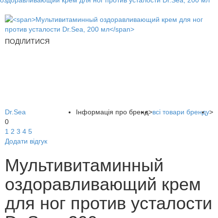
оздоравливающий крем для ног против усталости Dr.Sea, 200 мл
ПОДІЛИТИСЯ
Dr.Sea
Інформація про бренд
>
всі товари бренду
>
0
1
2
3
4
5
Додати відгук
Мультивитаминный
оздоравливающий крем
для ног против усталости