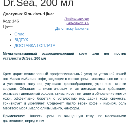
Dr.Sea, 200 мл
Доступно:
Кількість:
Ціна:
Повідомити про
Код
:
146
надходження >
Цвет:
До списку бажань
Опис
ВІДГУК
ДОСТАВКА І ОПЛАТА
Мультивитаминный оздоравливающий крем для ног против
усталости
Dr
.
Sea
, 200 мл
Крем дарит великолепный профессиональный уход за уставшей кожей
ног. Масла имбиря и кофе, входящие в состав крема, максимально питают
и увлажняют кожу ног, улучшают кровообращение, укрепляют стенки
сосудов. Обладает антисептическим и антиоксидантным действием,
оказывает дренажный эффект, стимулирует питание и обновление клеток
кожи, эффективно борется с усталостью ног, дарит коже свежесть,
тонизирует и укрепляет. Содержит масло зерен кофе и имбиря, соль
Мертвого моря, масло оливы, манго, камфоры.
Применение:
Нанести крем на очищенную кожу ног массажными
движениями, перед сном.