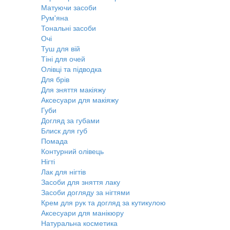
Матуючи засоби
Рум'яна
Тональні засоби
Очі
Туш для вій
Тіні для очей
Олівці та підводка
Для брів
Для зняття макіяжу
Аксесуари для макіяжу
Губи
Догляд за губами
Блиск для губ
Помада
Контурний олівець
Нігті
Лак для нігтів
Засоби для зняття лаку
Засоби догляду за нігтями
Крем для рук та догляд за кутикулою
Аксесуари для манікюру
Натуральна косметика