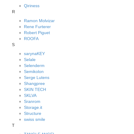
Qiriness
R
Ramon Molvizar
Rene Furterer
Robert Piguet
ROOFA
S
sarynaKEY
Selale
Selenderm
Semikolon
Serge Lutens
Shangpree
SKIN TECH
SKLVA
Sranrom
Storage.it
Structure
swiss smile
T