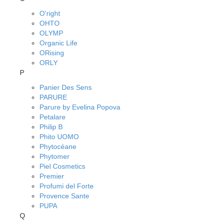
O'right
OHTO
OLYMP
Organic Life
ORising
ORLY
P
Panier Des Sens
PARURE
Parure by Evelina Popova
Petalare
Philip B
Phito UOMO
Phytocéane
Phytomer
Piel Cosmetics
Premier
Profumi del Forte
Provence Sante
PUPA
Q