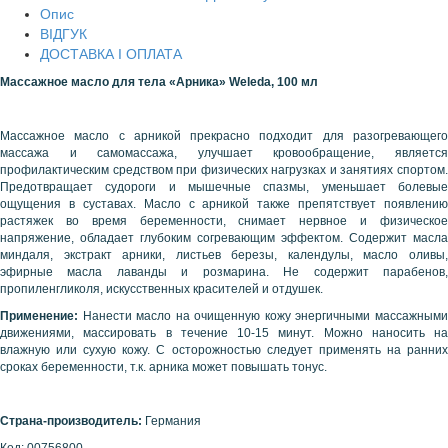
Опис
ВІДГУК
ДОСТАВКА І ОПЛАТА
Массажное масло для тела «Арника»
Weleda
, 100 мл
Массажное масло с арникой прекрасно подходит для разогревающего
массажа и самомассажа, улучшает кровообращение, является
профилактическим средством при физических нагрузках и занятиях спортом.
Предотвращает судороги и мышечные спазмы, уменьшает болевые
ощущения в суставах. Масло с арникой также препятствует появлению
растяжек во время беременности, снимает нервное и физическое
напряжение, обладает глубоким согревающим эффектом. Содержит масла
миндаля, экстракт арники, листьев березы, календулы, масло оливы,
эфирные масла лаванды и розмарина. Не содержит парабенов,
пропиленгликоля, искусственных красителей и отдушек.
Применение:
Нанести масло на очищенную кожу энергичными массажными
движениями, массировать в течение 10-15 минут. Можно наносить на
влажную или сухую кожу. С осторожностью следует применять на ранних
сроках беременности, т.к. арника может повышать тонус.
Страна-производитель:
Германия