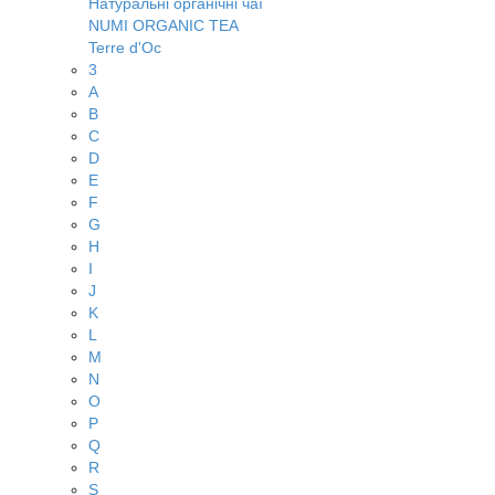
Натуральні органічні чаї
NUMI ORGANIC TEA
Terre d'Oc
3
A
B
C
D
E
F
G
H
I
J
K
L
M
N
O
P
Q
R
S