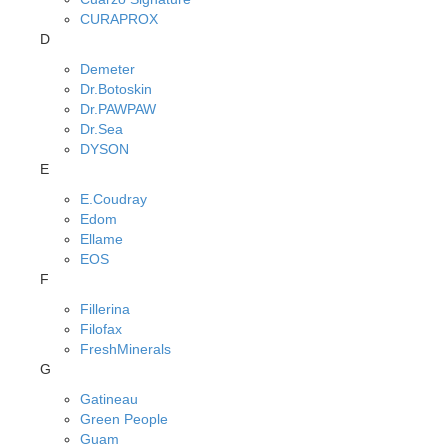
CURAPROX
D
Demeter
Dr.Botoskin
Dr.PAWPAW
Dr.Sea
DYSON
E
E.Coudray
Edom
Ellame
EOS
F
Fillerina
Filofax
FreshMinerals
G
Gatineau
Green People
Guam