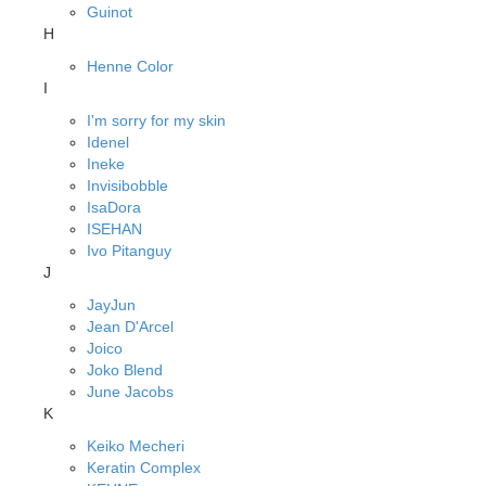
Guinot
H
Henne Color
I
I'm sorry for my skin
Idenel
Ineke
Invisibobble
IsaDora
ISEHAN
Ivo Pitanguy
J
JayJun
Jean D'Arcel
Joico
Joko Blend
June Jacobs
K
Keiko Mecheri
Keratin Complex