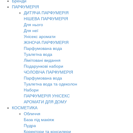
Бренди
Toggl
ПАРФУМЕРІЯ
navig
ДИТЯЧА ПАРФУМЕРІЯ
НІШЕВА ПАРФУМЕРІЯ
Для нього
Для неї
Унісекс аромати
ЖІНОЧА ПАРФУМЕРІЯ
Парфумована вода
Туалетна вода
Лімітовані видання
Подарункові набори
ЧОЛОВІЧА ПАРФУМЕРІЯ
Парфумована вода
Туалетна вода та одеколон
Набори
ПАРФУМЕРІЯ УНІСЕКС
АРОМАТИ ДЛЯ ДОМУ
КОСМЕТИКА
Обличчя
База під макіяж
Пудра
Коректори та консилери