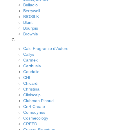
Bellagio
Berrywell
BIOSILK
Blunt
Bourjois
Brownie
C
Cale Fragranze d'Autore
Callys
Carmex
Carthusia
Caudalie
CHI
Chicardi
Christina
Cliniscalp
Clubman Pinaud
CnR Create
Comodynes
Cosmecology
CREED
Cuarzo Signature