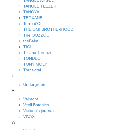
TANGLE ANGEL
TANGLE TEEZER
TANOYA
TEOXANE
Terre d'Oc
THE OMI BROTHERHOOD
The OOZZOO
theBalm
TIGI
Tiziana Terenzi
TONDEO
TONY MOLY
Transvital
U
Undergreen
V
Valmont
Veoli Botanica
Victoria's journals
VIVAX
W