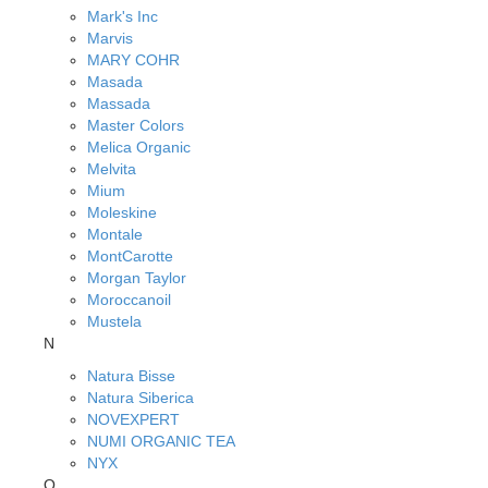
Mark's Inc
Marvis
MARY COHR
Masada
Massada
Master Colors
Melica Organic
Melvita
Mium
Moleskine
Montale
MontCarotte
Morgan Taylor
Moroccanoil
Mustela
N
Natura Bisse
Natura Siberica
NOVEXPERT
NUMI ORGANIC TEA
NYX
O