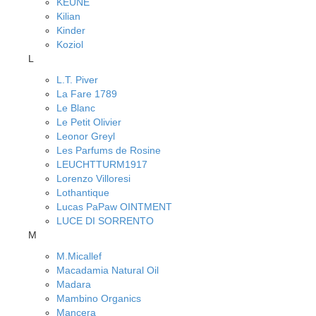
KEUNE
Kilian
Kinder
Koziol
L
L.T. Piver
La Fare 1789
Le Blanc
Le Petit Olivier
Leonor Greyl
Les Parfums de Rosine
LEUCHTTURM1917
Lorenzo Villoresi
Lothantique
Lucas PaPaw OINTMENT
LUCE DI SORRENTO
M
M.Micallef
Macadamia Natural Oil
Madara
Mambino Organics
Mancera