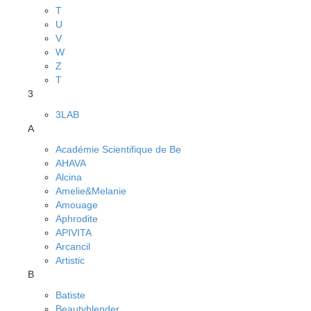
T
U
V
W
Z
Т
3
3LAB
A
Académie Scientifique de Be
AHAVA
Alcina
Amelie&Melanie
Amouage
Aphrodite
APIVITA
Arcancil
Artistic
B
Batiste
Beautyblender