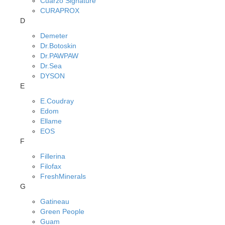
Cuarzo Signature
CURAPROX
D
Demeter
Dr.Botoskin
Dr.PAWPAW
Dr.Sea
DYSON
E
E.Coudray
Edom
Ellame
EOS
F
Fillerina
Filofax
FreshMinerals
G
Gatineau
Green People
Guam