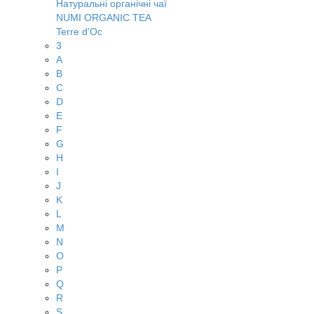
Натуральні органічні чаї
NUMI ORGANIC TEA
Terre d'Oc
3
A
B
C
D
E
F
G
H
I
J
K
L
M
N
O
P
Q
R
S