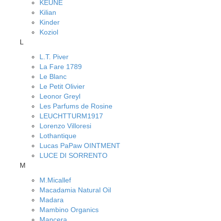
KEUNE
Kilian
Kinder
Koziol
L
L.T. Piver
La Fare 1789
Le Blanc
Le Petit Olivier
Leonor Greyl
Les Parfums de Rosine
LEUCHTTURM1917
Lorenzo Villoresi
Lothantique
Lucas PaPaw OINTMENT
LUCE DI SORRENTO
M
M.Micallef
Macadamia Natural Oil
Madara
Mambino Organics
Mancera