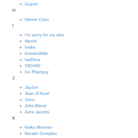
Guinot
H
Henne Color
I
I'm sorry for my skin
Idenel
Ineke
Invisibobble
IsaDora
ISEHAN
Ivo Pitanguy
J
JayJun
Jean D'Arcel
Joico
Joko Blend
June Jacobs
K
Keiko Mecheri
Keratin Complex