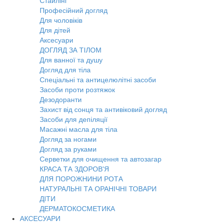
Стайлінг
Професійний догляд
Для чоловіків
Для дітей
Аксесуари
ДОГЛЯД ЗА ТІЛОМ
Для ванної та душу
Догляд для тіла
Спеціальні та антицелюлітні засоби
Засоби проти розтяжок
Дезодоранти
Захист від сонця та антивіковий догляд
Засоби для депіляції
Масажні масла для тіла
Догляд за ногами
Догляд за руками
Серветки для очищення та автозагар
КРАСА ТА ЗДОРОВ'Я
ДЛЯ ПОРОЖНИНИ РОТА
НАТУРАЛЬНІ ТА ОРАНІЧНІ ТОВАРИ
ДІТИ
ДЕРМАТОКОСМЕТИКА
АКСЕСУАРИ