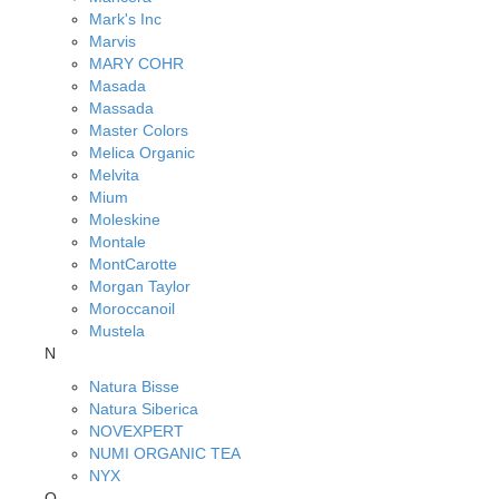
Mark's Inc
Marvis
MARY COHR
Masada
Massada
Master Colors
Melica Organic
Melvita
Mium
Moleskine
Montale
MontCarotte
Morgan Taylor
Moroccanoil
Mustela
N
Natura Bisse
Natura Siberica
NOVEXPERT
NUMI ORGANIC TEA
NYX
O