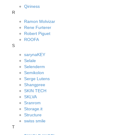
Qiriness
R
Ramon Molvizar
Rene Furterer
Robert Piguet
ROOFA
S
sarynaKEY
Selale
Selenderm
Semikolon
Serge Lutens
Shangpree
SKIN TECH
SKLVA
Sranrom
Storage.it
Structure
swiss smile
T