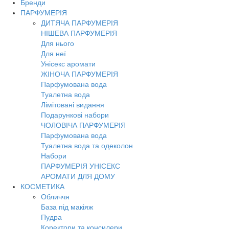
Бренди
Toggl
ПАРФУМЕРІЯ
navig
ДИТЯЧА ПАРФУМЕРІЯ
НІШЕВА ПАРФУМЕРІЯ
Для нього
Для неї
Унісекс аромати
ЖІНОЧА ПАРФУМЕРІЯ
Парфумована вода
Туалетна вода
Лімітовані видання
Подарункові набори
ЧОЛОВІЧА ПАРФУМЕРІЯ
Парфумована вода
Туалетна вода та одеколон
Набори
ПАРФУМЕРІЯ УНІСЕКС
АРОМАТИ ДЛЯ ДОМУ
КОСМЕТИКА
Обличчя
База під макіяж
Пудра
Коректори та консилери