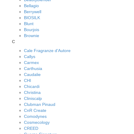
Bellagio
Berrywell
BIOSILK
Blunt
Bourjois
Brownie
C
Cale Fragranze d'Autore
Callys
Carmex
Carthusia
Caudalie
CHI
Chicardi
Christina
Cliniscalp
Clubman Pinaud
CnR Create
Comodynes
Cosmecology
CREED