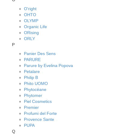
O'right
OHTO
OLYMP
Organic Life
ORising
ORLY
P
Panier Des Sens
PARURE
Parure by Evelina Popova
Petalare
Philip B
Phito UOMO
Phytocéane
Phytomer
Piel Cosmetics
Premier
Profumi del Forte
Provence Sante
PUPA
Q