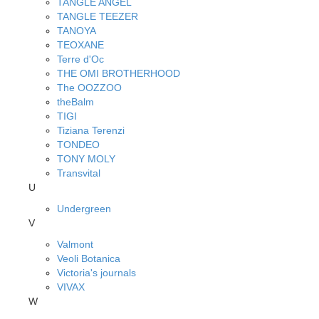
TANGLE ANGEL
TANGLE TEEZER
TANOYA
TEOXANE
Terre d'Oc
THE OMI BROTHERHOOD
The OOZZOO
theBalm
TIGI
Tiziana Terenzi
TONDEO
TONY MOLY
Transvital
U
Undergreen
V
Valmont
Veoli Botanica
Victoria's journals
VIVAX
W