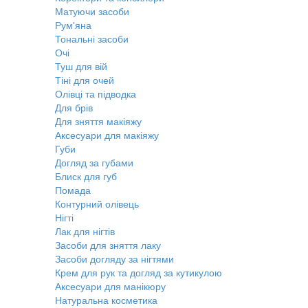
Матуючи засоби
Рум'яна
Тональні засоби
Очі
Туш для вій
Тіні для очей
Олівці та підводка
Для брів
Для зняття макіяжу
Аксесуари для макіяжу
Губи
Догляд за губами
Блиск для губ
Помада
Контурний олівець
Нігті
Лак для нігтів
Засоби для зняття лаку
Засоби догляду за нігтями
Крем для рук та догляд за кутикулою
Аксесуари для манікюру
Натуральна косметика