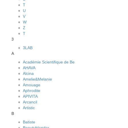
T
U
V
W
Z
Т
3
3LAB
A
Académie Scientifique de Be
AHAVA
Alcina
Amelie&Melanie
Amouage
Aphrodite
APIVITA
Arcancil
Artistic
B
Batiste
Beautyblender