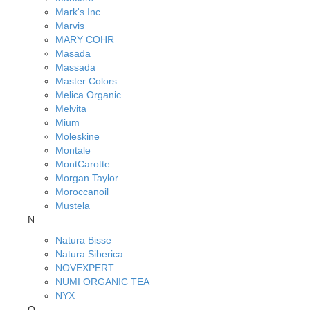
Mark's Inc
Marvis
MARY COHR
Masada
Massada
Master Colors
Melica Organic
Melvita
Mium
Moleskine
Montale
MontCarotte
Morgan Taylor
Moroccanoil
Mustela
N
Natura Bisse
Natura Siberica
NOVEXPERT
NUMI ORGANIC TEA
NYX
O