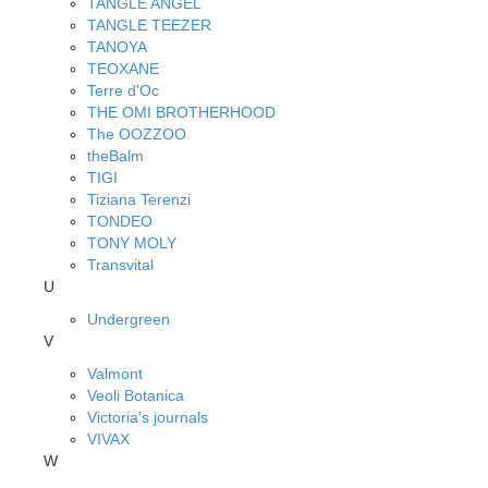
TANGLE ANGEL
TANGLE TEEZER
TANOYA
TEOXANE
Terre d'Oc
THE OMI BROTHERHOOD
The OOZZOO
theBalm
TIGI
Tiziana Terenzi
TONDEO
TONY MOLY
Transvital
U
Undergreen
V
Valmont
Veoli Botanica
Victoria's journals
VIVAX
W