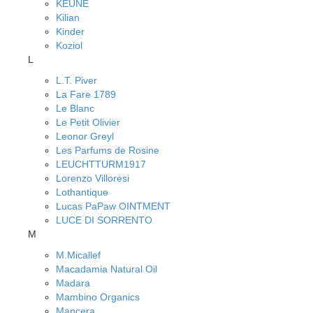
KEUNE
Kilian
Kinder
Koziol
L
L.T. Piver
La Fare 1789
Le Blanc
Le Petit Olivier
Leonor Greyl
Les Parfums de Rosine
LEUCHTTURM1917
Lorenzo Villoresi
Lothantique
Lucas PaPaw OINTMENT
LUCE DI SORRENTO
M
M.Micallef
Macadamia Natural Oil
Madara
Mambino Organics
Mancera