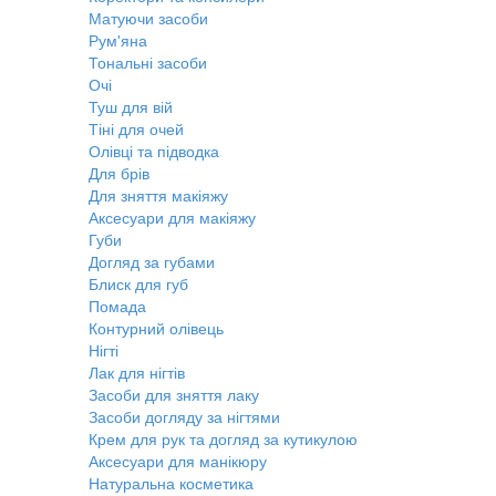
Матуючи засоби
Рум'яна
Тональні засоби
Очі
Туш для вій
Тіні для очей
Олівці та підводка
Для брів
Для зняття макіяжу
Аксесуари для макіяжу
Губи
Догляд за губами
Блиск для губ
Помада
Контурний олівець
Нігті
Лак для нігтів
Засоби для зняття лаку
Засоби догляду за нігтями
Крем для рук та догляд за кутикулою
Аксесуари для манікюру
Натуральна косметика