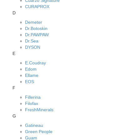
Cuarzo Signature
CURAPROX
D
Demeter
Dr.Botoskin
Dr.PAWPAW
Dr.Sea
DYSON
E
E.Coudray
Edom
Ellame
EOS
F
Fillerina
Filofax
FreshMinerals
G
Gatineau
Green People
Guam