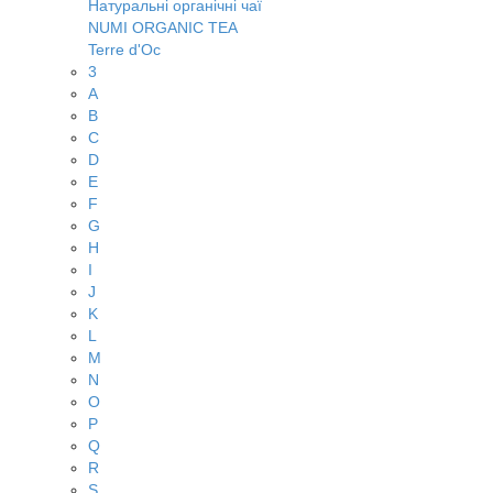
Натуральні органічні чаї
NUMI ORGANIC TEA
Terre d'Oc
3
A
B
C
D
E
F
G
H
I
J
K
L
M
N
O
P
Q
R
S