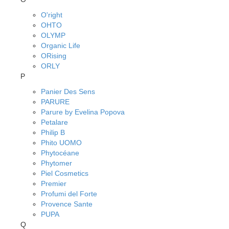
O'right
OHTO
OLYMP
Organic Life
ORising
ORLY
P
Panier Des Sens
PARURE
Parure by Evelina Popova
Petalare
Philip B
Phito UOMO
Phytocéane
Phytomer
Piel Cosmetics
Premier
Profumi del Forte
Provence Sante
PUPA
Q