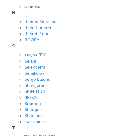
Qiriness
R
Ramon Molvizar
Rene Furterer
Robert Piguet
ROOFA
S
sarynaKEY
Selale
Selenderm
Semikolon
Serge Lutens
Shangpree
SKIN TECH
SKLVA
Sranrom
Storage.it
Structure
swiss smile
T