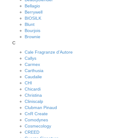
Bellagio
Berrywell
BIOSILK
Blunt
Bourjois
Brownie
C
Cale Fragranze d'Autore
Callys
Carmex
Carthusia
Caudalie
CHI
Chicardi
Christina
Cliniscalp
Clubman Pinaud
CnR Create
Comodynes
Cosmecology
CREED