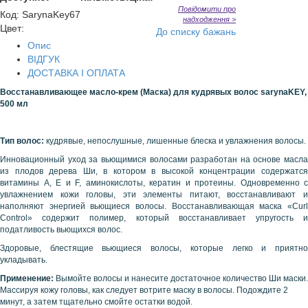
Повідомити про
Код
:
SarynaKey67
надходження >
Цвет:
До списку бажань
Опис
ВІДГУК
ДОСТАВКА І ОПЛАТА
Восстанавливающее масло-крем (Маска) для кудрявых волос sarynaKEY,
500 мл
Тип волос:
кудрявые, непослушные, лишенные блеска и увлажнения волосы.
Инновационный уход за вьющимися волосами разработан на основе масла
из плодов дерева Ши, в котором в высокой концентрации содержатся
витамины А, Е и F, аминокислоты, кератин и протеины. Одновременно с
увлажнением кожи головы, эти элементы питают, восстанавливают и
наполняют энергией вьющиеся волосы. Восстанавливающая маска «Curl
Control» содержит полимер, который восстанавливает упругость и
податливость вьющихся волос.
Здоровые, блестящие вьющиеся волосы, которые легко и приятно
укладывать.
Применение:
Вымойте волосы и нанесите достаточное количество Ши маски.
Массируя кожу головы, как следует вотрите маску в волосы. Подождите 2
минут, а затем тщательно смойте остатки водой.