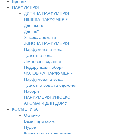
Бренди
Toggl
ПАРФУМЕРІЯ
navig
ДИТЯЧА ПАРФУМЕРІЯ
НІШЕВА ПАРФУМЕРІЯ
Для нього
Для неї
Унісекс аромати
ЖІНОЧА ПАРФУМЕРІЯ
Парфумована вода
Туалетна вода
Лімітовані видання
Подарункові набори
ЧОЛОВІЧА ПАРФУМЕРІЯ
Парфумована вода
Туалетна вода та одеколон
Набори
ПАРФУМЕРІЯ УНІСЕКС
АРОМАТИ ДЛЯ ДОМУ
КОСМЕТИКА
Обличчя
База під макіяж
Пудра
Коректори та консилери