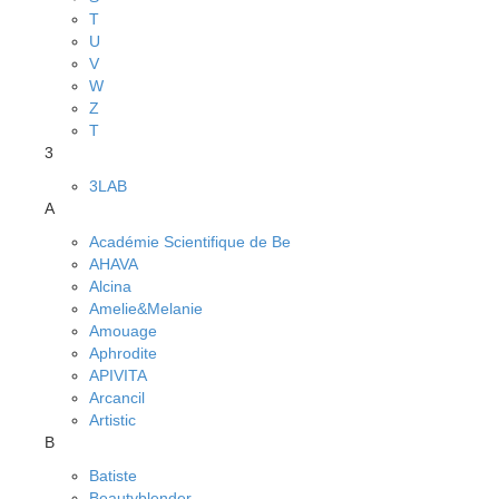
T
U
V
W
Z
Т
3
3LAB
A
Académie Scientifique de Be
AHAVA
Alcina
Amelie&Melanie
Amouage
Aphrodite
APIVITA
Arcancil
Artistic
B
Batiste
Beautyblender