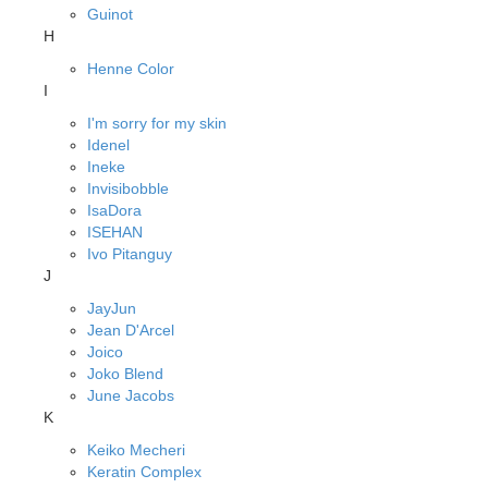
Guinot
H
Henne Color
I
I'm sorry for my skin
Idenel
Ineke
Invisibobble
IsaDora
ISEHAN
Ivo Pitanguy
J
JayJun
Jean D'Arcel
Joico
Joko Blend
June Jacobs
K
Keiko Mecheri
Keratin Complex