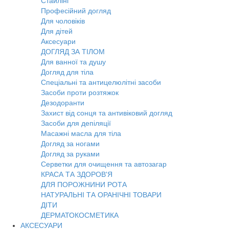
Стайлінг
Професійний догляд
Для чоловіків
Для дітей
Аксесуари
ДОГЛЯД ЗА ТІЛОМ
Для ванної та душу
Догляд для тіла
Спеціальні та антицелюлітні засоби
Засоби проти розтяжок
Дезодоранти
Захист від сонця та антивіковий догляд
Засоби для депіляції
Масажні масла для тіла
Догляд за ногами
Догляд за руками
Серветки для очищення та автозагар
КРАСА ТА ЗДОРОВ'Я
ДЛЯ ПОРОЖНИНИ РОТА
НАТУРАЛЬНІ ТА ОРАНІЧНІ ТОВАРИ
ДІТИ
ДЕРМАТОКОСМЕТИКА
АКСЕСУАРИ