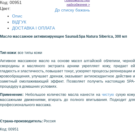
Повідомити про
Код
:
00951
надходження >
Цвет:
До списку бажань
Опис
ВІДГУК
ДОСТАВКА І ОПЛАТА
Масло массажное активизирующее Sauna&Spa Natura Siberica, 300 мл
Тип кожи
: все типы кожи
Активное массажное масло на основе масел алтайской облепихи, черной
смородины и масляного экстракта арники укрепляет кожу, придает ей
гладкость и эластичность, повышает тонус, ускоряет процессы регенерации и
кровообращения, улучшает дренаж, оказывает антиоксидантное действие и
заметный омолаживающий эффект. Позволяет получить настоящую SPA-
процедуру в домашних условиях.
Применение:
Небольшое количество масла нанести на
чистую
сухую кожу
массажными движениями, втирать до полного впитывания. Подходит для
профессионального массажа.
Страна-производитель:
Россия
Код:
00951