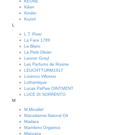
KEUNE
Kilian
Kinder
Koziol
L
L.T. Piver
La Fare 1789
Le Blanc
Le Petit Olivier
Leonor Greyl
Les Parfums de Rosine
LEUCHTTURM1917
Lorenzo Villoresi
Lothantique
Lucas PaPaw OINTMENT
LUCE DI SORRENTO
M
M.Micallef
Macadamia Natural Oil
Madara
Mambino Organics
Mancera