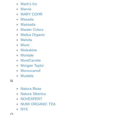
Mark's Inc
Marvis
MARY COHR
Masada
Massada
Master Colors
Melica Organic
Melvita
Mium
Moleskine
Montale
MontCarotte
Morgan Taylor
Moroccanoil
Mustela
N
Natura Bisse
Natura Siberica
NOVEXPERT
NUMI ORGANIC TEA
NYX
O