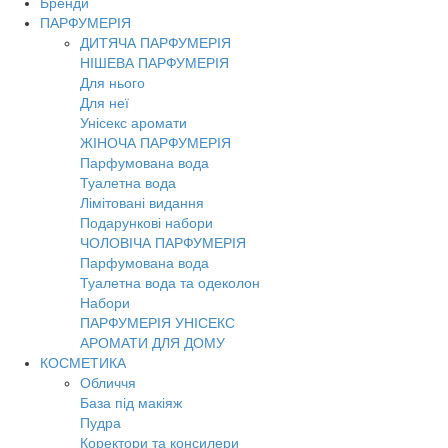
Бренди
Toggl
ПАРФУМЕРІЯ
navig
ДИТЯЧА ПАРФУМЕРІЯ
НІШЕВА ПАРФУМЕРІЯ
Для нього
Для неї
Унісекс аромати
ЖІНОЧА ПАРФУМЕРІЯ
Парфумована вода
Туалетна вода
Лімітовані видання
Подарункові набори
ЧОЛОВІЧА ПАРФУМЕРІЯ
Парфумована вода
Туалетна вода та одеколон
Набори
ПАРФУМЕРІЯ УНІСЕКС
АРОМАТИ ДЛЯ ДОМУ
КОСМЕТИКА
Обличчя
База під макіяж
Пудра
Коректори та консилери