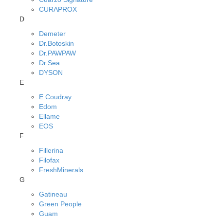
CURAPROX
D
Demeter
Dr.Botoskin
Dr.PAWPAW
Dr.Sea
DYSON
E
E.Coudray
Edom
Ellame
EOS
F
Fillerina
Filofax
FreshMinerals
G
Gatineau
Green People
Guam