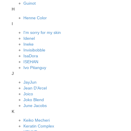
Guinot
H
Henne Color
I
I'm sorry for my skin
Idenel
Ineke
Invisibobble
IsaDora
ISEHAN
Ivo Pitanguy
J
JayJun
Jean D'Arcel
Joico
Joko Blend
June Jacobs
K
Keiko Mecheri
Keratin Complex