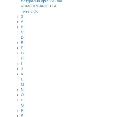
Натуральні органічні чаї
NUMI ORGANIC TEA
Terre d'Oc
3
A
B
C
D
E
F
G
H
I
J
K
L
M
N
O
P
Q
R
S