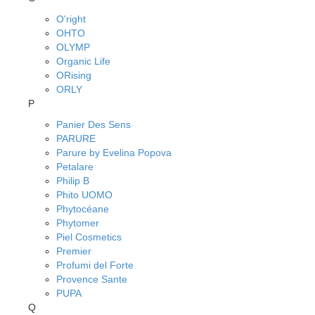
O'right
OHTO
OLYMP
Organic Life
ORising
ORLY
P
Panier Des Sens
PARURE
Parure by Evelina Popova
Petalare
Philip B
Phito UOMO
Phytocéane
Phytomer
Piel Cosmetics
Premier
Profumi del Forte
Provence Sante
PUPA
Q