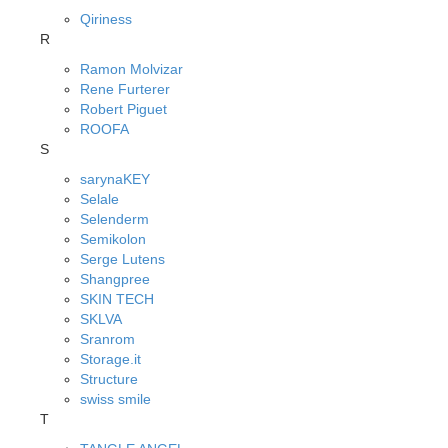
Qiriness
R
Ramon Molvizar
Rene Furterer
Robert Piguet
ROOFA
S
sarynaKEY
Selale
Selenderm
Semikolon
Serge Lutens
Shangpree
SKIN TECH
SKLVA
Sranrom
Storage.it
Structure
swiss smile
T