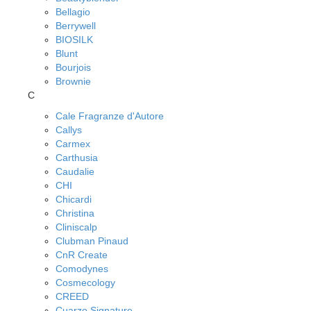
Bellagio
Berrywell
BIOSILK
Blunt
Bourjois
Brownie
C
Cale Fragranze d'Autore
Callys
Carmex
Carthusia
Caudalie
CHI
Chicardi
Christina
Cliniscalp
Clubman Pinaud
CnR Create
Comodynes
Cosmecology
CREED
Cuarzo Signature