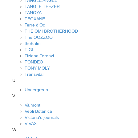
TANGLE ANGEL
TANGLE TEEZER
TANOYA
TEOXANE
Terre d'Oc
THE OMI BROTHERHOOD
The OOZZOO
theBalm
TIGI
Tiziana Terenzi
TONDEO
TONY MOLY
Transvital
U
Undergreen
V
Valmont
Veoli Botanica
Victoria's journals
VIVAX
W