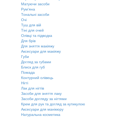
Матуючи засоби
Рум'яна
Тональні засоби
Очі
Туш для вій
Тіні для очей
Олівці та підводка
Для брів
Для зняття макіяжу
Аксесуари для макіяжу
Губи
Догляд за губами
Блиск для губ
Помада
Контурний олівець
Нігті
Лак для нігтів
Засоби для зняття лаку
Засоби догляду за нігтями
Крем для рук та догляд за кутикулою
Аксесуари для манікюру
Натуральна косметика