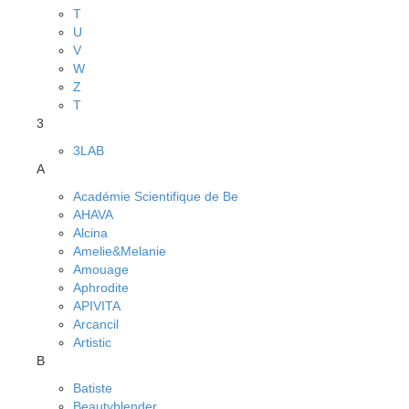
T
U
V
W
Z
Т
3
3LAB
A
Académie Scientifique de Be
AHAVA
Alcina
Amelie&Melanie
Amouage
Aphrodite
APIVITA
Arcancil
Artistic
B
Batiste
Beautyblender