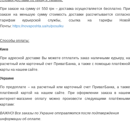
Условия доставки по Киеву и Украине:
При заказе на сумму от 550 грн – доставка осуществляется бесплатно. При
заказе на меньшую сумму стоимость доставки рассчитывается согласно
тарифам курьерской службы, ссылка на тарифы Новой
Почты:
https://novaposhta.ua/ru/posulku
Способы оплаты:
Киев
При адресной доставке Вы можете отплатить заказ наличными курьеру, на
расчетный или карточный счет ПриватБанка, а также с помощью платёжной
карты на нашем сайте.
Украине
По предоплате – на расчетный или карточный счет ПриватБанка, а также
платёжной картой на нашем сайте. При оформлении заказа в нашем
интернет-магазине оплату можно произвести следующими платёжными
картами:
ВАЖНО! Все заказы по Украине отправляются после подтверждения
информации об оплате.