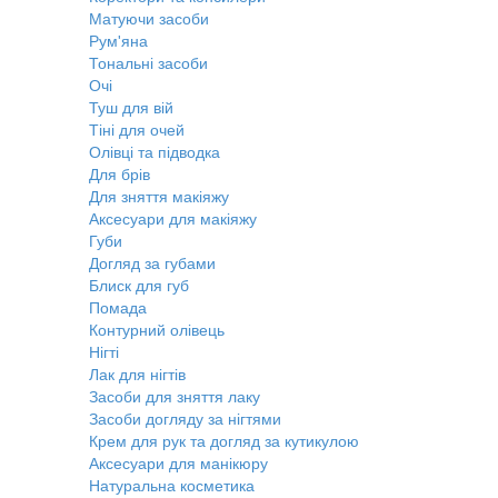
Матуючи засоби
Рум'яна
Тональні засоби
Очі
Туш для вій
Тіні для очей
Олівці та підводка
Для брів
Для зняття макіяжу
Аксесуари для макіяжу
Губи
Догляд за губами
Блиск для губ
Помада
Контурний олівець
Нігті
Лак для нігтів
Засоби для зняття лаку
Засоби догляду за нігтями
Крем для рук та догляд за кутикулою
Аксесуари для манікюру
Натуральна косметика