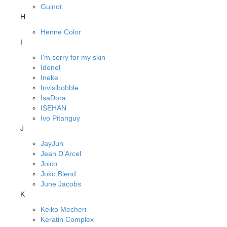
Guinot
H
Henne Color
I
I'm sorry for my skin
Idenel
Ineke
Invisibobble
IsaDora
ISEHAN
Ivo Pitanguy
J
JayJun
Jean D'Arcel
Joico
Joko Blend
June Jacobs
K
Keiko Mecheri
Keratin Complex