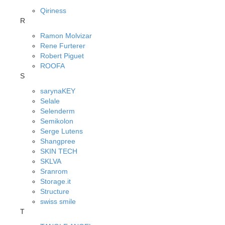
Qiriness
R
Ramon Molvizar
Rene Furterer
Robert Piguet
ROOFA
S
sarynaKEY
Selale
Selenderm
Semikolon
Serge Lutens
Shangpree
SKIN TECH
SKLVA
Sranrom
Storage.it
Structure
swiss smile
T