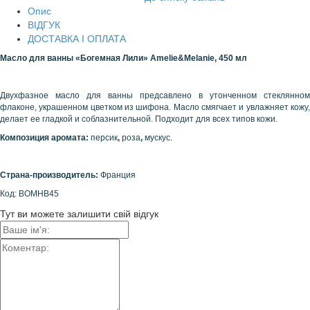
Опис
ВІДГУК
ДОСТАВКА І ОПЛАТА
Масло для ванны
«Богемная Лили
»
Amelie&Melanie, 450 мл
Двухфазное масло для ванны предсавлено в утонченном стеклянном
флаконе, украшенном цветком из шифона. Масло смягчает и увлажняет кожу,
делает ее гладкой и соблазнительной. Подходит для всех типов кожи.
Композиция аромата:
персик
,
роза
,
мускус.
Страна-производитель:
Франция
Код: BOMHB45
Тут ви можете залишити свій відгук