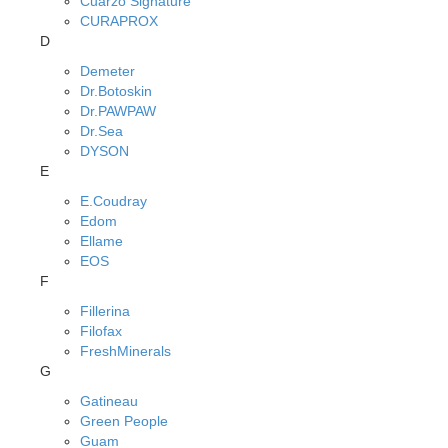
Cuarzo Signature
CURAPROX
D
Demeter
Dr.Botoskin
Dr.PAWPAW
Dr.Sea
DYSON
E
E.Coudray
Edom
Ellame
EOS
F
Fillerina
Filofax
FreshMinerals
G
Gatineau
Green People
Guam