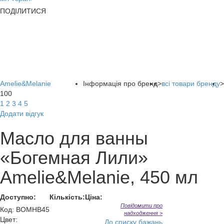
ПОДІЛИТИСЯ
Amelie&Melanie
Інформація про бренд
>
всі товари бренду
>
100
1
2
3
4
5
Додати відгук
Масло для ванны
«Богемная Лили»
Amelie&Melanie, 450 мл
Доступно:
Кількість:
Ціна:
Повідомити про
Код
:
BOMHB45
надходження >
Цвет:
До списку бажань