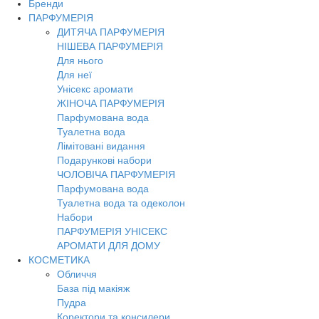
Бренди
Toggl
ПАРФУМЕРІЯ
navig
ДИТЯЧА ПАРФУМЕРІЯ
НІШЕВА ПАРФУМЕРІЯ
Для нього
Для неї
Унісекс аромати
ЖІНОЧА ПАРФУМЕРІЯ
Парфумована вода
Туалетна вода
Лімітовані видання
Подарункові набори
ЧОЛОВІЧА ПАРФУМЕРІЯ
Парфумована вода
Туалетна вода та одеколон
Набори
ПАРФУМЕРІЯ УНІСЕКС
АРОМАТИ ДЛЯ ДОМУ
КОСМЕТИКА
Обличчя
База під макіяж
Пудра
Коректори та консилери