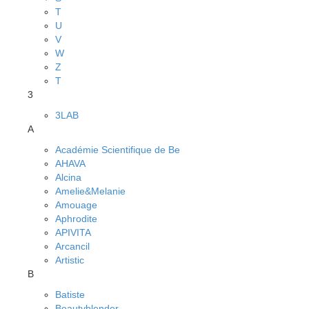
T
U
V
W
Z
Т
3
3LAB
A
Académie Scientifique de Be
AHAVA
Alcina
Amelie&Melanie
Amouage
Aphrodite
APIVITA
Arcancil
Artistic
B
Batiste
Beautyblender