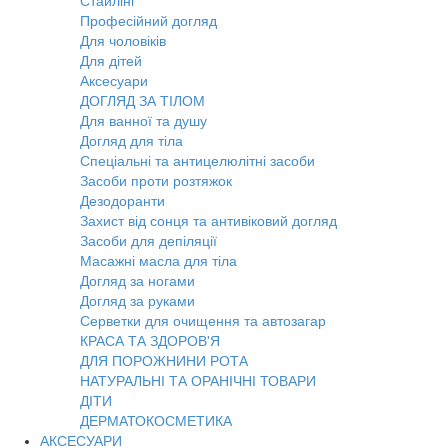
Стайлінг
Професійний догляд
Для чоловіків
Для дітей
Аксесуари
ДОГЛЯД ЗА ТІЛОМ
Для ванної та душу
Догляд для тіла
Спеціальні та антицелюлітні засоби
Засоби проти розтяжок
Дезодоранти
Захист від сонця та антивіковий догляд
Засоби для депіляції
Масажні масла для тіла
Догляд за ногами
Догляд за руками
Серветки для очищення та автозагар
КРАСА ТА ЗДОРОВ'Я
ДЛЯ ПОРОЖНИНИ РОТА
НАТУРАЛЬНІ ТА ОРАНІЧНІ ТОВАРИ
ДІТИ
ДЕРМАТОКОСМЕТИКА
АКСЕСУАРИ