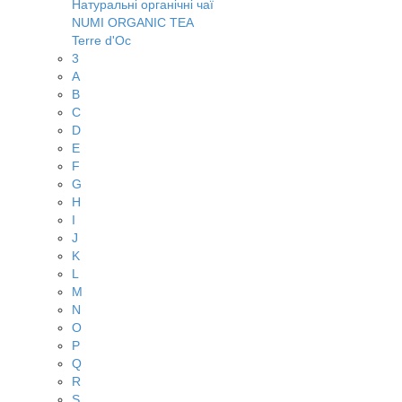
Натуральні органічні чаї
NUMI ORGANIC TEA
Terre d'Oc
3
A
B
C
D
E
F
G
H
I
J
K
L
M
N
O
P
Q
R
S