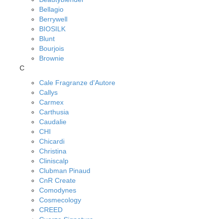
Bellagio
Berrywell
BIOSILK
Blunt
Bourjois
Brownie
C
Cale Fragranze d'Autore
Callys
Carmex
Carthusia
Caudalie
CHI
Chicardi
Christina
Cliniscalp
Clubman Pinaud
CnR Create
Comodynes
Cosmecology
CREED