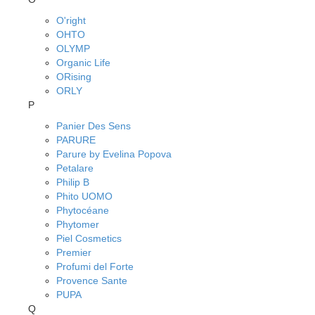
O'right
OHTO
OLYMP
Organic Life
ORising
ORLY
P
Panier Des Sens
PARURE
Parure by Evelina Popova
Petalare
Philip B
Phito UOMO
Phytocéane
Phytomer
Piel Cosmetics
Premier
Profumi del Forte
Provence Sante
PUPA
Q