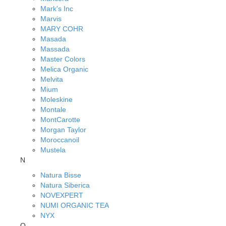
Mark's Inc
Marvis
MARY COHR
Masada
Massada
Master Colors
Melica Organic
Melvita
Mium
Moleskine
Montale
MontCarotte
Morgan Taylor
Moroccanoil
Mustela
N
Natura Bisse
Natura Siberica
NOVEXPERT
NUMI ORGANIC TEA
NYX
O