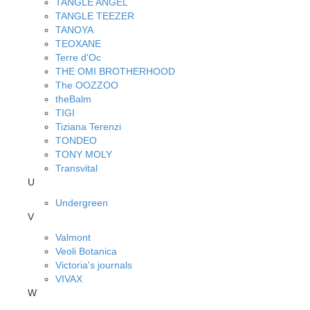
TANGLE ANGEL
TANGLE TEEZER
TANOYA
TEOXANE
Terre d'Oc
THE OMI BROTHERHOOD
The OOZZOO
theBalm
TIGI
Tiziana Terenzi
TONDEO
TONY MOLY
Transvital
U
Undergreen
V
Valmont
Veoli Botanica
Victoria's journals
VIVAX
W