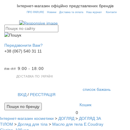
Інтернет-магазин офіційно представлених брендів
ПРО PARURE
Новини
Доставка та оплата
Наш журнал
Контакти
Передзвонити Вам?
+38 (067) 540 31 11
пн-пт 9:00 - 18:00
ДОСТАВКА ПО УКРАЇНІ
список бажань
ВХІД
/
РЕЄСТРАЦІЯ
Кошик
Пошук по бренду
0
Інтернет-магазин косметики
>
ДОГЛЯД
>
ДОГЛЯД ЗА
Toggl
ТІЛОМ
>
Догляд для тіла
>
Масло для тела E.Coudray
navig