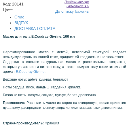
Повідомити про
Код
:
20141
надходження >
Цвет:
До списку бажань
Опис
ВІДГУК
ДОСТАВКА І ОПЛАТА
Масло для тела
E.Coudray Givrine,
100 мл
Парфюмированное масло с легкой, невесомой текстурой создает
невидимую вуаль на вашей коже, придает ей гладкость и шелковистость.
Содержит в составе натуральные масла и растительные экстракты,
которые увлажняют и питают кожу, а также придает телу восхитительный
аромат
E.Coudray Givrine
.
Верхние ноты: арбуз, кумкват, бергамот
Ноты сердца: пион, ландыш, гардения, фиалка
Базовые ноты: пачули, сандал, мускус, белая древесина
Применение:
Распылить масло из спрея на очищенную, после принятия
душа кожу, распределить снизу вверх легкими массажными движениями.
Страна-производитель:
Франция