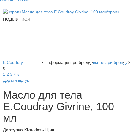
Givrine, 100 мл
ПОДІЛИТИСЯ
E.Coudray
Інформація про бренд
>
всі товари бренду
>
0
1
2
3
4
5
Додати відгук
Масло для тела
E.Coudray Givrine, 100
мл
Доступно:
Кількість:
Ціна: