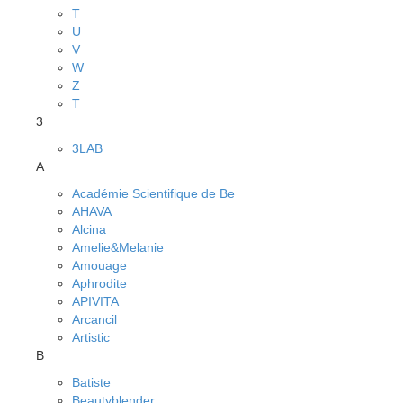
T
U
V
W
Z
Т
3
3LAB
A
Académie Scientifique de Be
AHAVA
Alcina
Amelie&Melanie
Amouage
Aphrodite
APIVITA
Arcancil
Artistic
B
Batiste
Beautyblender