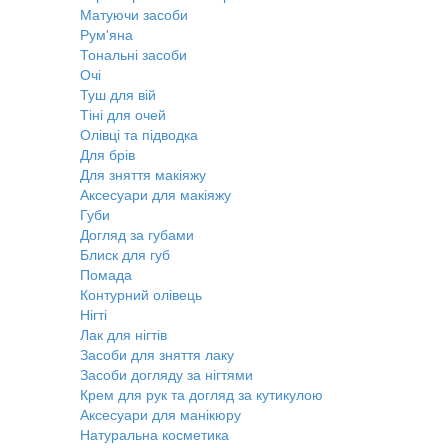
Матуючи засоби
Рум'яна
Тональні засоби
Очі
Туш для вій
Тіні для очей
Олівці та підводка
Для брів
Для зняття макіяжу
Аксесуари для макіяжу
Губи
Догляд за губами
Блиск для губ
Помада
Контурний олівець
Нігті
Лак для нігтів
Засоби для зняття лаку
Засоби догляду за нігтями
Крем для рук та догляд за кутикулою
Аксесуари для манікюру
Натуральна косметика