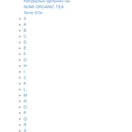
Натуральні органічні чаї
NUMI ORGANIC TEA
Terre d'Oc
3
A
B
C
D
E
F
G
H
I
J
K
L
M
N
O
P
Q
R
S