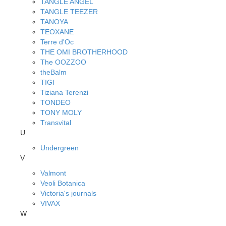
TANGLE ANGEL
TANGLE TEEZER
TANOYA
TEOXANE
Terre d'Oc
THE OMI BROTHERHOOD
The OOZZOO
theBalm
TIGI
Tiziana Terenzi
TONDEO
TONY MOLY
Transvital
U
Undergreen
V
Valmont
Veoli Botanica
Victoria's journals
VIVAX
W