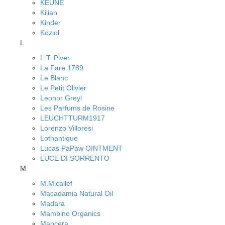
KEUNE
Kilian
Kinder
Koziol
L
L.T. Piver
La Fare 1789
Le Blanc
Le Petit Olivier
Leonor Greyl
Les Parfums de Rosine
LEUCHTTURM1917
Lorenzo Villoresi
Lothantique
Lucas PaPaw OINTMENT
LUCE DI SORRENTO
M
M.Micallef
Macadamia Natural Oil
Madara
Mambino Organics
Mancera