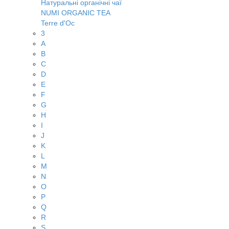
Натуральні органічні чаї
NUMI ORGANIC TEA
Terre d'Oc
3
A
B
C
D
E
F
G
H
I
J
K
L
M
N
O
P
Q
R
S