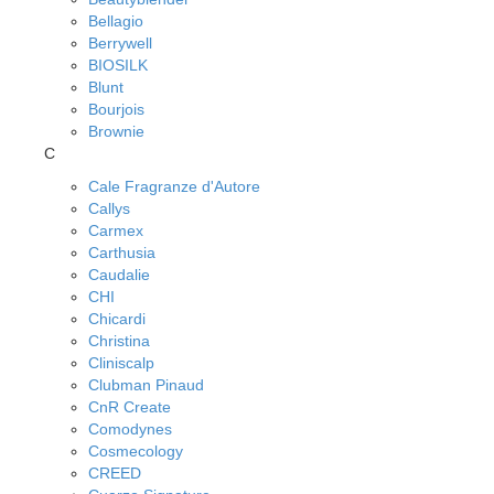
Bellagio
Berrywell
BIOSILK
Blunt
Bourjois
Brownie
C
Cale Fragranze d'Autore
Callys
Carmex
Carthusia
Caudalie
CHI
Chicardi
Christina
Cliniscalp
Clubman Pinaud
CnR Create
Comodynes
Cosmecology
CREED