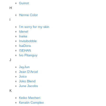
Guinot
H
Henne Color
I
I'm sorry for my skin
Idenel
Ineke
Invisibobble
IsaDora
ISEHAN
Ivo Pitanguy
J
JayJun
Jean D'Arcel
Joico
Joko Blend
June Jacobs
K
Keiko Mecheri
Keratin Complex