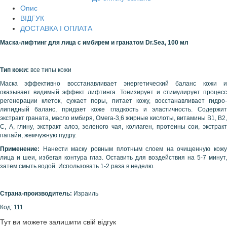
Опис
ВІДГУК
ДОСТАВКА І ОПЛАТА
Маска-лифтинг для лица с имбирем и гранатом
Dr
.
Sea
, 100 мл
Тип кожи:
все типы кожи
Маска эффективно восстанавливает энергетический баланс кожи и
оказывает видимый эффект лифтинга. Тонизирует и стимулирует процесс
регенерации клеток, сужает поры, питает кожу, восстанавливает гидро-
липидный баланс, придает коже гладкость и эластичность. Содержит
экстракт граната, масло имбиря, Омега-3,6 жирные кислоты, витамины В1, В2,
С, А, глину, экстракт алоэ, зеленого чая, коллаген, протеины сои, экстракт
папайи, жемчужную пудру.
Применение:
Нанести маску ровным плотным слоем на очищенную кожу
лица и шеи, избегая контура глаз. Оставить для воздействия на 5-7 минут,
затем смыть водой. Использовать 1-2 раза в неделю.
Страна-производитель:
Израиль
Код: 111
Тут ви можете залишити свій відгук