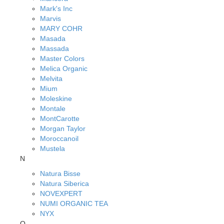
Mark's Inc
Marvis
MARY COHR
Masada
Massada
Master Colors
Melica Organic
Melvita
Mium
Moleskine
Montale
MontCarotte
Morgan Taylor
Moroccanoil
Mustela
N
Natura Bisse
Natura Siberica
NOVEXPERT
NUMI ORGANIC TEA
NYX
O