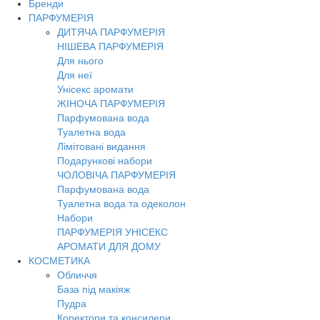
Бренди
Toggl
ПАРФУМЕРІЯ
navig
ДИТЯЧА ПАРФУМЕРІЯ
НІШЕВА ПАРФУМЕРІЯ
Для нього
Для неї
Унісекс аромати
ЖІНОЧА ПАРФУМЕРІЯ
Парфумована вода
Туалетна вода
Лімітовані видання
Подарункові набори
ЧОЛОВІЧА ПАРФУМЕРІЯ
Парфумована вода
Туалетна вода та одеколон
Набори
ПАРФУМЕРІЯ УНІСЕКС
АРОМАТИ ДЛЯ ДОМУ
КОСМЕТИКА
Обличчя
База під макіяж
Пудра
Коректори та консилери