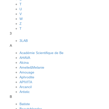
T
U
V
W
Z
Т
3
3LAB
A
Académie Scientifique de Be
AHAVA
Alcina
Amelie&Melanie
Amouage
Aphrodite
APIVITA
Arcancil
Artistic
B
Batiste
Beautyblender