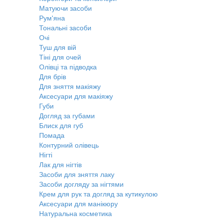
Матуючи засоби
Рум'яна
Тональні засоби
Очі
Туш для вій
Тіні для очей
Олівці та підводка
Для брів
Для зняття макіяжу
Аксесуари для макіяжу
Губи
Догляд за губами
Блиск для губ
Помада
Контурний олівець
Нігті
Лак для нігтів
Засоби для зняття лаку
Засоби догляду за нігтями
Крем для рук та догляд за кутикулою
Аксесуари для манікюру
Натуральна косметика