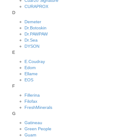
Cuarzo Signature
CURAPROX
D
Demeter
Dr.Botoskin
Dr.PAWPAW
Dr.Sea
DYSON
E
E.Coudray
Edom
Ellame
EOS
F
Fillerina
Filofax
FreshMinerals
G
Gatineau
Green People
Guam