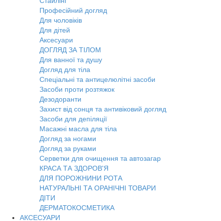
Стайлінг
Професійний догляд
Для чоловіків
Для дітей
Аксесуари
ДОГЛЯД ЗА ТІЛОМ
Для ванної та душу
Догляд для тіла
Спеціальні та антицелюлітні засоби
Засоби проти розтяжок
Дезодоранти
Захист від сонця та антивіковий догляд
Засоби для депіляції
Масажні масла для тіла
Догляд за ногами
Догляд за руками
Серветки для очищення та автозагар
КРАСА ТА ЗДОРОВ'Я
ДЛЯ ПОРОЖНИНИ РОТА
НАТУРАЛЬНІ ТА ОРАНІЧНІ ТОВАРИ
ДІТИ
ДЕРМАТОКОСМЕТИКА
АКСЕСУАРИ