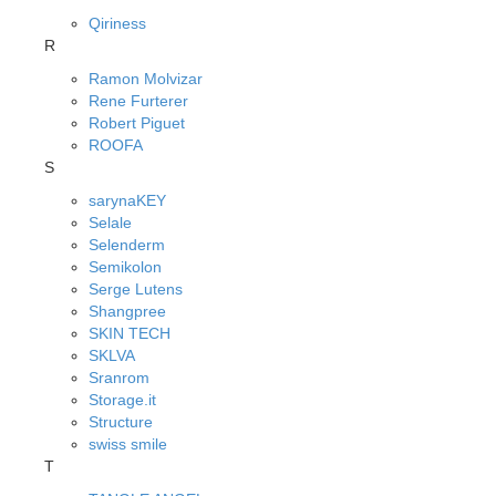
Qiriness
R
Ramon Molvizar
Rene Furterer
Robert Piguet
ROOFA
S
sarynaKEY
Selale
Selenderm
Semikolon
Serge Lutens
Shangpree
SKIN TECH
SKLVA
Sranrom
Storage.it
Structure
swiss smile
T