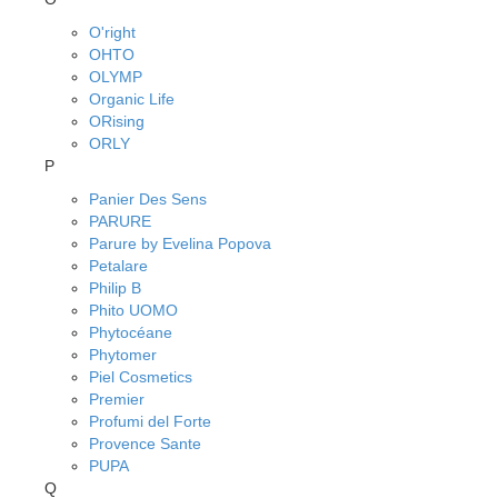
O'right
OHTO
OLYMP
Organic Life
ORising
ORLY
P
Panier Des Sens
PARURE
Parure by Evelina Popova
Petalare
Philip B
Phito UOMO
Phytocéane
Phytomer
Piel Cosmetics
Premier
Profumi del Forte
Provence Sante
PUPA
Q