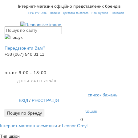
Інтернет-магазин офіційно представлених брендів
ПРО PARURE
Новини
Доставка та оплата
Наш журнал
Контакти
Передзвонити Вам?
+38 (067) 540 31 11
пн-пт 9:00 - 18:00
ДОСТАВКА ПО УКРАЇНІ
список бажань
ВХІД
/
РЕЄСТРАЦІЯ
Кошик
Пошук по бренду
0
Інтернет-магазин косметики
>
Leonor Greyl
Toggl
navig
Тип шкіри