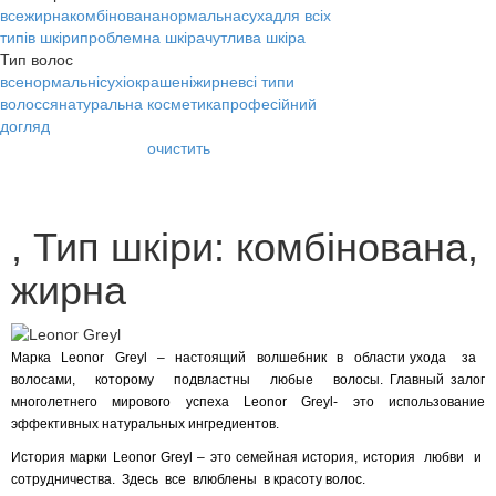
все
жирна
комбінована
нормальна
суха
для всіх
типів шкіри
проблемна шкіра
чутлива шкіра
Тип волос
все
нормальні
сухі
окрашені
жирне
всі типи
волосся
натуральна косметика
професійний
догляд
очистить
, Тип шкіри: комбінована,
жирна
Марка Leonor Greyl – настоящий волшебник в области ухода за
волосами, которому подвластны любые волосы. Главный залог
многолетнего мирового успеха Leonor Greyl- это использование
эффективных натуральных ингредиентов.
История марки Leonor Greyl – это семейная история, история любви и
сотрудничества. Здесь все влюблены в красоту волос.