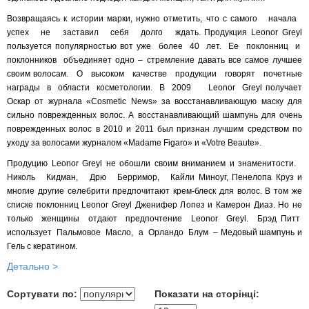
Возвращаясь к истории марки, нужно отметить, что с самого начала
успех не заставил себя долго ждать. Продукция Leonor Greyl
пользуется популярностью вот уже более 40 лет. Ее поклонниц и
поклонников объединяет одно – стремление давать все самое лучшее
своим волосам. О высоком качестве продукции говорят почетные
награды в области косметологии. В 2009 Leonor Greyl получает
Оскар от журнала «Cosmetic News» за восстанавливающую маску для
сильно поврежденных волос. А восстанавливающий шампунь для очень
поврежденных волос в 2010 и 2011 был признан лучшим средством по
уходу за волосами журналом «Madame Figaro» и «Votre Beaute».
Продуцию Leonor Greyl не обошли своим вниманием и знаменитости.
Николь Кидман, Дрю Берримор, Кайли Миноуг, Пенелопа Круз и
многие другие селебрити предпочитают крем-блеск для волос. В том же
списке поклонниц Leonor Greyl Дженифер Лопез и Камерон Диаз. Но не
только женщины отдают предпочтение Leonor Greyl. Брэд Питт
использует Пальмовое Масло, а Орландо Блум – Медовый шампунь и
Гель с кератином.
Детально >
Сортувати по:
Показати на сторінці: