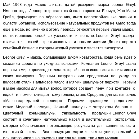
Май 1968 года можно считать датой рождения марки Leonor Greyl.
Именно тогда Леонор открывает свой салон красоты. Ее муж, Жан-Мари
Грейл, фармацевт по образованию, имел непревзойденные знания в
области ботаники. Использование натуральных продуктов не было тогда
еще в моде, но именно к этому периоду относятся первые удачи марки,
не потерявшие своей актуальности и поныне. Leonor Greyl всегда
отличается своей креативностью и новыми идеями. До сих пор это
семейный бизнес, в котором каждый увлечен и является экспертом.
Leonor Greyl – марка, обладающая духом новаторства, когда речь идет о
создании средств по уходу за волосами. Компания Leonor Greyl стала
первым в мире производителем, который начал использовать витамины в
своих шампунях. Первыми натуральными средствами по уходу за
волосами стали Пальмовое масло и Мягкий шампунь от перхоти. Первым
в мире маслом для мытья волос, которое создает пену при контакте с
водой и нежно очищает кожу головы, стало Средство для мытья волос
«Масло зародышей пшеницы». Первыми щадящими средствами
стали Медовый шампунь, Нежный шампунь с экстрактом банана и
Цветочный крем-шампунь. Уникальность продукции Leonor Greyl
состоит в сочетании натуральных масел и растительных экстрактов,
которые обеспечивают потрясающие результаты для сияния волос и
их живой силы. Вся продукция марки является универсальной и
одинаково идеально подходит как для женщин, так и для мужчин.