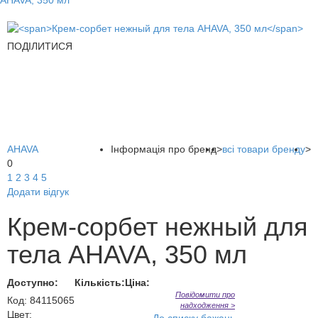
AHAVA, 350 мл
ПОДІЛИТИСЯ
AHAVA
Інформація про бренд
>
всі товари бренду
>
0
1
2
3
4
5
Додати відгук
Крем-сорбет нежный для
тела AHAVA, 350 мл
Доступно:
Кількість:
Ціна:
Повідомити про
Код
:
84115065
надходження >
Цвет: