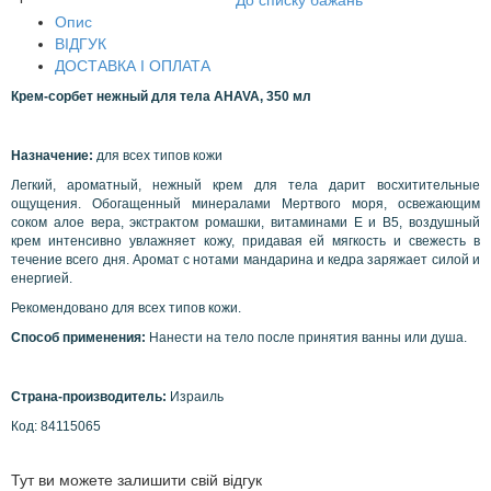
До списку бажань
Опис
ВІДГУК
ДОСТАВКА І ОПЛАТА
Крем-сорбет нежный для тела
AHAVA
, 350 мл
Назначение:
для всех типов кожи
Легкий, ароматный, нежный крем для тела дарит восхитительные
ощущения. Обогащенный минералами Мертвого моря, освежающим
соком алое вера, экстрактом ромашки, витаминами Е и В5, воздушный
крем интенсивно увлажняет кожу, придавая ей мягкость и свежесть в
течение всего дня. Аромат с нотами мандарина и кедра заряжает силой и
енергией.
Рекомендовано для всех типов кожи.
Способ применения:
Нанести на тело после принятия ванны или душа.
Страна-производитель:
Израиль
Код: 84115065
Тут ви можете залишити свій відгук