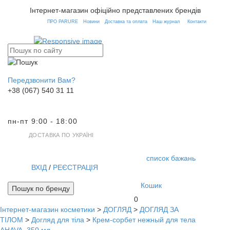
Інтернет-магазин офіційно представлених брендів
ПРО PARURE
Новини
Доставка та оплата
Наш журнал
Контакти
Передзвонити Вам?
+38 (067) 540 31 11
пн-пт 9:00 - 18:00
ДОСТАВКА ПО УКРАЇНІ
список бажань
ВХІД
/
РЕЄСТРАЦІЯ
Кошик
Пошук по бренду
0
Інтернет-магазин косметики
>
ДОГЛЯД
>
ДОГЛЯД ЗА
Toggl
ТІЛОМ
>
Догляд для тіла
>
Крем-сорбет нежный для тела
navig