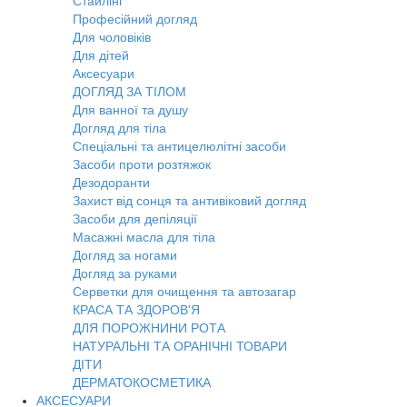
Стайлінг
Професійний догляд
Для чоловіків
Для дітей
Аксесуари
ДОГЛЯД ЗА ТІЛОМ
Для ванної та душу
Догляд для тіла
Спеціальні та антицелюлітні засоби
Засоби проти розтяжок
Дезодоранти
Захист від сонця та антивіковий догляд
Засоби для депіляції
Масажні масла для тіла
Догляд за ногами
Догляд за руками
Серветки для очищення та автозагар
КРАСА ТА ЗДОРОВ'Я
ДЛЯ ПОРОЖНИНИ РОТА
НАТУРАЛЬНІ ТА ОРАНІЧНІ ТОВАРИ
ДІТИ
ДЕРМАТОКОСМЕТИКА
АКСЕСУАРИ