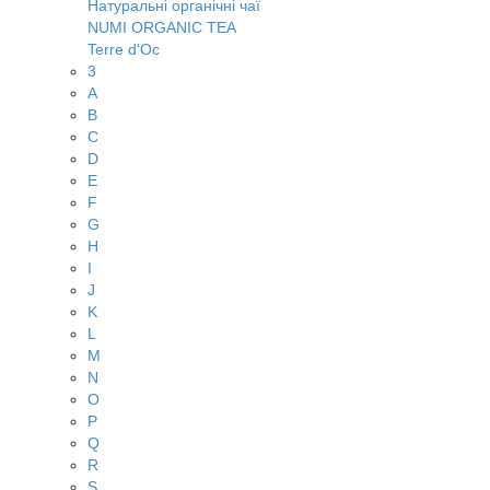
Натуральні органічні чаї
NUMI ORGANIC TEA
Terre d'Oc
3
A
B
C
D
E
F
G
H
I
J
K
L
M
N
O
P
Q
R
S