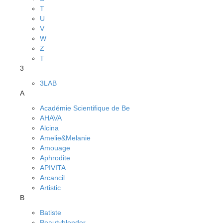
T
U
V
W
Z
Т
3
3LAB
A
Académie Scientifique de Be
AHAVA
Alcina
Amelie&Melanie
Amouage
Aphrodite
APIVITA
Arcancil
Artistic
B
Batiste
Beautyblender