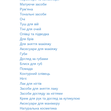
Матуючи засоби
Рум'яна
Тональні засоби
Очі
Туш для вій
Тіні для очей
Олівці та підводка
Для брів
Для зняття макіяжу
Аксесуари для макіяжу
Губи
Догляд за губами
Блиск для губ
Помада
Контурний олівець
Нігті
Лак для нігтів
Засоби для зняття лаку
Засоби догляду за нігтями
Крем для рук та догляд за кутикулою
Аксесуари для манікюру
Натуральна косметика