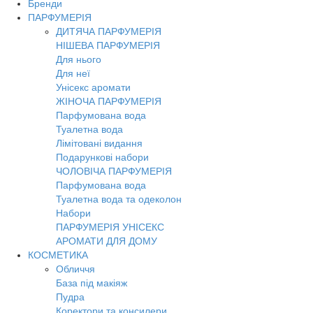
Бренди
ПАРФУМЕРІЯ
ДИТЯЧА ПАРФУМЕРІЯ
НІШЕВА ПАРФУМЕРІЯ
Для нього
Для неї
Унісекс аромати
ЖІНОЧА ПАРФУМЕРІЯ
Парфумована вода
Туалетна вода
Лімітовані видання
Подарункові набори
ЧОЛОВІЧА ПАРФУМЕРІЯ
Парфумована вода
Туалетна вода та одеколон
Набори
ПАРФУМЕРІЯ УНІСЕКС
АРОМАТИ ДЛЯ ДОМУ
КОСМЕТИКА
Обличчя
База під макіяж
Пудра
Коректори та консилери