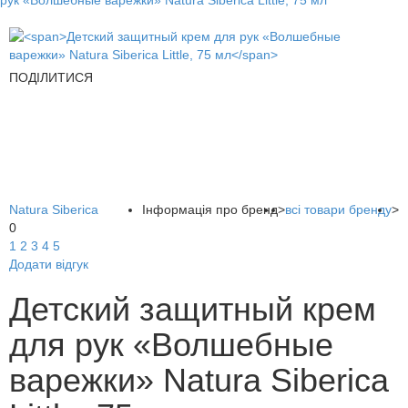
рук «Волшебные варежки» Natura Siberica Little, 75 мл
ПОДІЛИТИСЯ
Natura Siberica
Інформація про бренд
>
всі товари бренду
>
0
1
2
3
4
5
Додати відгук
Детский защитный крем
для рук «Волшебные
варежки» Natura Siberica