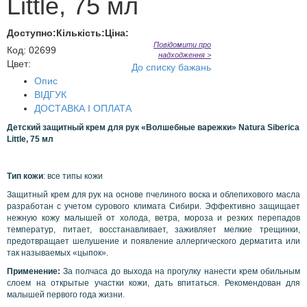
Little, 75 мл
Доступно:
Кількість:
Ціна:
Повідомити про
Код
:
02699
надходження >
Цвет:
До списку бажань
Опис
ВІДГУК
ДОСТАВКА І ОПЛАТА
Детский защитный крем для рук «Волшебные варежки» Natura Siberica
Little, 75 мл
Тип кожи
: все типы кожи
Защитный крем для рук на основе пчелиного воска и облепихового масла
разработан с учетом сурового климата Сибири. Эффективно защищает
нежную кожу малышей от холода, ветра, мороза и резких перепадов
температур, питает, восстанавливает, заживляет мелкие трещинки,
предотвращает шелушение и появление аллергического дерматита или
так называемых «цыпок».
Применение:
За полчаса до выхода на прогулку нанести крем обильным
слоем на открытые участки кожи, дать впитаться. Рекомендован для
малышей первого года жизни.