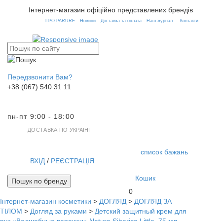
Інтернет-магазин офіційно представлених брендів
ПРО PARURE
Новини
Доставка та оплата
Наш журнал
Контакти
Передзвонити Вам?
+38 (067) 540 31 11
пн-пт 9:00 - 18:00
ДОСТАВКА ПО УКРАЇНІ
список бажань
ВХІД
/
РЕЄСТРАЦІЯ
Кошик
Пошук по бренду
0
Інтернет-магазин косметики
>
ДОГЛЯД
>
ДОГЛЯД ЗА
Toggl
ТІЛОМ
>
Догляд за руками
>
Детский защитный крем для
navig