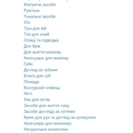
Матуючи засоби
Рум'яна
Тональні засоби
Очі
Туш для вій
Тіні для очей
Олівці та підводка
Для брів
Для зняття макіяжу
Аксесуари для макіяжу
Губи
Догляд за губами
Блиск для губ
Помада
Контурний олівець
Нігті
Лак для нігтів
Засоби для зняття лаку
Засоби догляду за нігтями
Крем для рук та догляд за кутикулою
Аксесуари для манікюру
Натуральна косметика