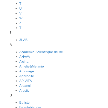
T
U
V
W
Z
Т
3
3LAB
A
Académie Scientifique de Be
AHAVA
Alcina
Amelie&Melanie
Amouage
Aphrodite
APIVITA
Arcancil
Artistic
B
Batiste
Beautyblender