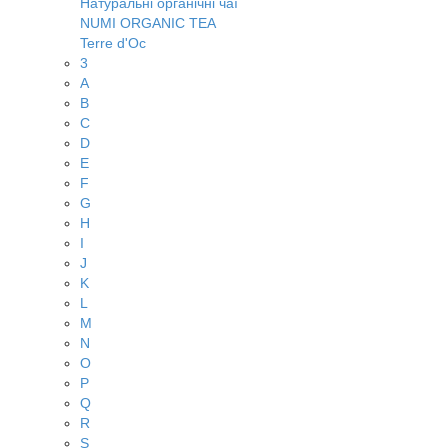
Натуральні органічні чаї
NUMI ORGANIC TEA
Terre d'Oc
3
A
B
C
D
E
F
G
H
I
J
K
L
M
N
O
P
Q
R
S