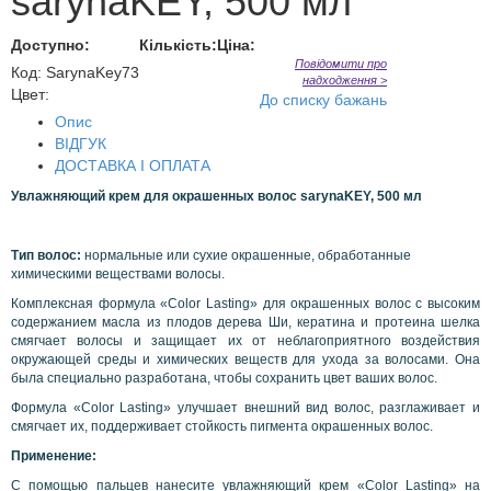
sarynaKEY, 500 мл
Доступно:
Кількість:
Ціна:
Повідомити про
Код
:
SarynaKey73
надходження >
Цвет:
До списку бажань
Опис
ВІДГУК
ДОСТАВКА І ОПЛАТА
Увлажняющий крем для окрашенных волос sarynaKEY, 500 мл
Тип волос:
нормальные или сухие окрашенные, обработанные
химическими веществами волосы.
Комплексная формула «Color Lasting» для окрашенных волос с высоким
содержанием масла из плодов дерева Ши, кератина и протеина шелка
смягчает волосы и защищает их от неблагоприятного воздействия
окружающей среды и химических веществ для ухода за волосами. Она
была специально разработана, чтобы сохранить цвет ваших волос.
Формула «Color Lasting» улучшает внешний вид волос, разглаживает и
смягчает их, поддерживает стойкость пигмента окрашенных волос.
Применение:
С помощью пальцев нанесите увлажняющий крем «Color Lasting» на