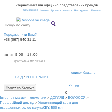
Інтернет-магазин офіційно представлених брендів
ПРО PARURE
Новини
Доставка та оплата
Наш журнал
Контакти
Передзвонити Вам?
+38 (067) 540 31 11
пн-пт 9:00 - 18:00
ДОСТАВКА ПО УКРАЇНІ
список бажань
ВХІД
/
РЕЄСТРАЦІЯ
Кошик
Пошук по бренду
0
Інтернет-магазин косметики
>
ДОГЛЯД
>
ВОЛОССЯ
>
Toggl
Професійний догляд
>
Увлажняющий крем для
navig
окрашенных волос sarynaKEY, 500 мл