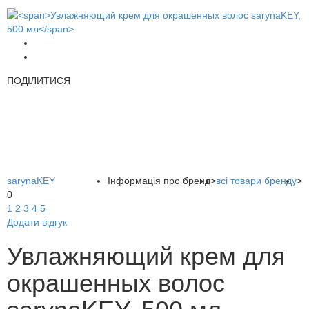
ПОДІЛИТИСЯ
sarynaKEY
Інформація про бренд
>
всі товари бренду
>
0
1
2
3
4
5
Додати відгук
Увлажняющий крем для
окрашенных волос