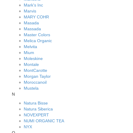
Mark's Inc
Marvis
MARY COHR
Masada
Massada
Master Colors
Melica Organic
Melvita
Mium
Moleskine
Montale
MontCarotte
Morgan Taylor
Moroccanoil
Mustela
N
Natura Bisse
Natura Siberica
NOVEXPERT
NUMI ORGANIC TEA
NYX
O