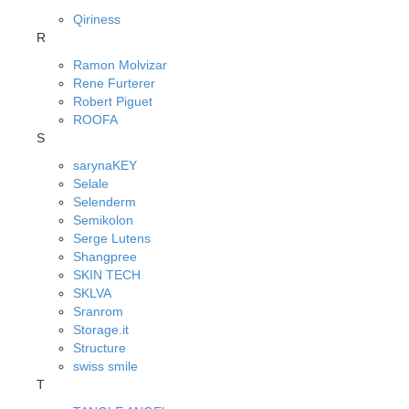
Qiriness
R
Ramon Molvizar
Rene Furterer
Robert Piguet
ROOFA
S
sarynaKEY
Selale
Selenderm
Semikolon
Serge Lutens
Shangpree
SKIN TECH
SKLVA
Sranrom
Storage.it
Structure
swiss smile
T