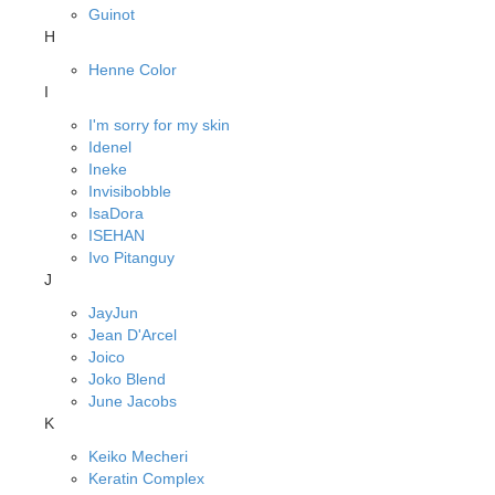
Guinot
H
Henne Color
I
I'm sorry for my skin
Idenel
Ineke
Invisibobble
IsaDora
ISEHAN
Ivo Pitanguy
J
JayJun
Jean D'Arcel
Joico
Joko Blend
June Jacobs
K
Keiko Mecheri
Keratin Complex