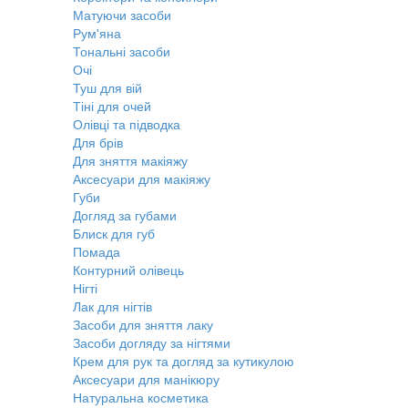
Матуючи засоби
Рум'яна
Тональні засоби
Очі
Туш для вій
Тіні для очей
Олівці та підводка
Для брів
Для зняття макіяжу
Аксесуари для макіяжу
Губи
Догляд за губами
Блиск для губ
Помада
Контурний олівець
Нігті
Лак для нігтів
Засоби для зняття лаку
Засоби догляду за нігтями
Крем для рук та догляд за кутикулою
Аксесуари для манікюру
Натуральна косметика