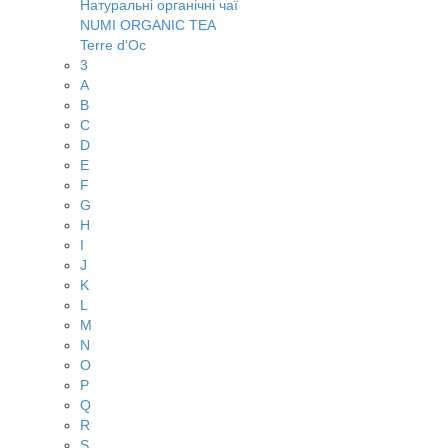
Натуральні органічні чаї
NUMI ORGANIC TEA
Terre d'Oc
3
A
B
C
D
E
F
G
H
I
J
K
L
M
N
O
P
Q
R
S