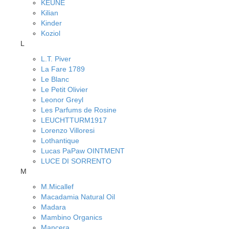
KEUNE
Kilian
Kinder
Koziol
L
L.T. Piver
La Fare 1789
Le Blanc
Le Petit Olivier
Leonor Greyl
Les Parfums de Rosine
LEUCHTTURM1917
Lorenzo Villoresi
Lothantique
Lucas PaPaw OINTMENT
LUCE DI SORRENTO
M
M.Micallef
Macadamia Natural Oil
Madara
Mambino Organics
Mancera