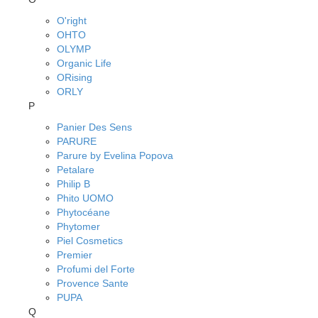
O'right
OHTO
OLYMP
Organic Life
ORising
ORLY
P
Panier Des Sens
PARURE
Parure by Evelina Popova
Petalare
Philip B
Phito UOMO
Phytocéane
Phytomer
Piel Cosmetics
Premier
Profumi del Forte
Provence Sante
PUPA
Q