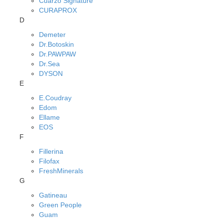
Cuarzo Signature
CURAPROX
D
Demeter
Dr.Botoskin
Dr.PAWPAW
Dr.Sea
DYSON
E
E.Coudray
Edom
Ellame
EOS
F
Fillerina
Filofax
FreshMinerals
G
Gatineau
Green People
Guam