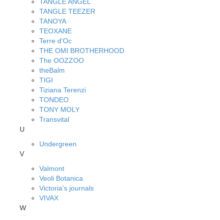
TANGLE ANGEL
TANGLE TEEZER
TANOYA
TEOXANE
Terre d'Oc
THE OMI BROTHERHOOD
The OOZZOO
theBalm
TIGI
Tiziana Terenzi
TONDEO
TONY MOLY
Transvital
U
Undergreen
V
Valmont
Veoli Botanica
Victoria's journals
VIVAX
W