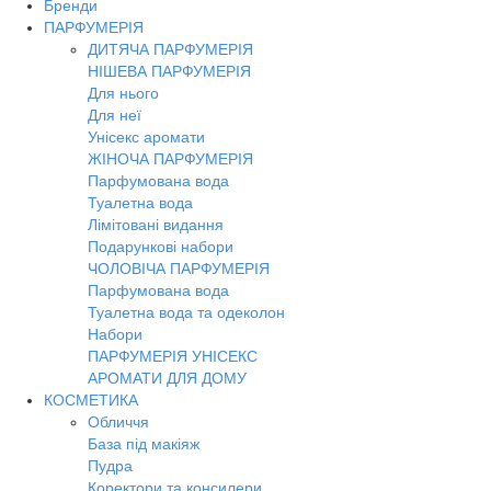
Бренди
Toggl
ПАРФУМЕРІЯ
navig
ДИТЯЧА ПАРФУМЕРІЯ
НІШЕВА ПАРФУМЕРІЯ
Для нього
Для неї
Унісекс аромати
ЖІНОЧА ПАРФУМЕРІЯ
Парфумована вода
Туалетна вода
Лімітовані видання
Подарункові набори
ЧОЛОВІЧА ПАРФУМЕРІЯ
Парфумована вода
Туалетна вода та одеколон
Набори
ПАРФУМЕРІЯ УНІСЕКС
АРОМАТИ ДЛЯ ДОМУ
КОСМЕТИКА
Обличчя
База під макіяж
Пудра
Коректори та консилери