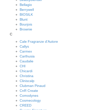
Bellagio
Berrywell
BIOSILK
Blunt
Bourjois
Brownie
C
Cale Fragranze d'Autore
Callys
Carmex
Carthusia
Caudalie
CHI
Chicardi
Christina
Cliniscalp
Clubman Pinaud
CnR Create
Comodynes
Cosmecology
CREED