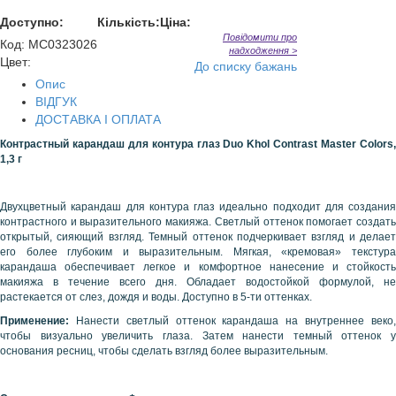
Доступно:
Кількість:
Ціна:
Повідомити про
Код
:
MC0323026
надходження >
Цвет:
До списку бажань
Опис
ВІДГУК
ДОСТАВКА І ОПЛАТА
Контрастный карандаш для контура глаз
Duo
Khol
Contrast
Master
Colors
1,3 г
Двухцветный карандаш для контура глаз идеально подходит для создания
контрастного и выразительного макияжа. Светлый оттенок помогает создать
открытый, сияющий взгляд. Темный оттенок подчеркивает взгляд и делает
его более глубоким и выразительным. Мягкая, «кремовая» текстура
карандаша обеспечивает легкое и комфортное нанесение и стойкость
макияжа в течение всего дня. Обладает водостойкой формулой, не
растекается от слез, дождя и воды. Доступно в 5-ти оттенках.
Применение:
Нанести светлый оттенок карандаша на внутреннее веко
чтобы визуально увеличить глаза. Затем нанести темный оттенок у
основания ресниц, чтобы сделать взгляд более выразительным.