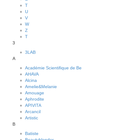
T
U
V
W
Z
Т
3
3LAB
A
Académie Scientifique de Be
AHAVA
Alcina
Amelie&Melanie
Amouage
Aphrodite
APIVITA
Arcancil
Artistic
B
Batiste
Beautyblender