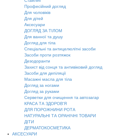
Стайлінг
Професійний догляд
Для чоловіків
Для дітей
Аксесуари
ДОГЛЯД ЗА ТІЛОМ
Для ванної та душу
Догляд для тіла
Спеціальні та антицелюлітні засоби
Засоби проти розтяжок
Дезодоранти
Захист від сонця та антивіковий догляд
Засоби для депіляції
Масажні масла для тіла
Догляд за ногами
Догляд за руками
Серветки для очищення та автозагар
КРАСА ТА ЗДОРОВ'Я
ДЛЯ ПОРОЖНИНИ РОТА
НАТУРАЛЬНІ ТА ОРАНІЧНІ ТОВАРИ
ДІТИ
ДЕРМАТОКОСМЕТИКА
АКСЕСУАРИ