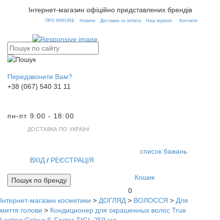
Інтернет-магазин офіційно представлених брендів
ПРО PARURE
Новини
Доставка та оплата
Наш журнал
Контакти
Передзвонити Вам?
+38 (067) 540 31 11
пн-пт 9:00 - 18:00
ДОСТАВКА ПО УКРАЇНІ
список бажань
ВХІД
/
РЕЄСТРАЦІЯ
Кошик
Пошук по бренду
0
Інтернет-магазин косметики
>
ДОГЛЯД
>
ВОЛОССЯ
>
Для
Toggl
миття голови
>
Кондиционер для окрашенных волос True
navig