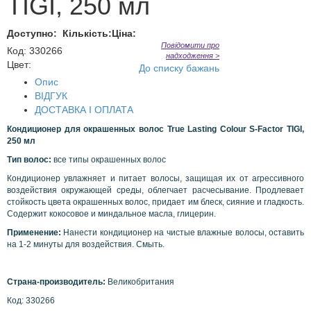
TIGI, 250 мл
Доступно:
Кількість:
Ціна:
Повідомити про
Код
:
330266
надходження >
Цвет:
До списку бажань
Опис
ВІДГУК
ДОСТАВКА І ОПЛАТА
Кондиционер для окрашенных волос
True
Lasting
Colour
S
-
Factor
TIGI
,
250 мл
Тип волос:
все типы окрашенных волос
Кондиционер увлажняет и питает волосы, защищая их от агрессивного
воздействия окружающей среды, облегчает расчесывание. Продлевает
стойкость цвета окрашенных волос, придает им блеск, сияние и гладкость.
Содержит кокосовое и миндальное масла, глицерин.
Применение:
Нанести кондиционер на чистые влажные волосы, оставить
на 1-2 минуты для воздействия. Смыть.
Страна-производитель:
Великобритания
Код: 330266