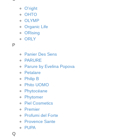
O'right
OHTO
OLYMP
Organic Life
ORising
ORLY
P
Panier Des Sens
PARURE
Parure by Evelina Popova
Petalare
Philip B
Phito UOMO
Phytocéane
Phytomer
Piel Cosmetics
Premier
Profumi del Forte
Provence Sante
PUPA
Q