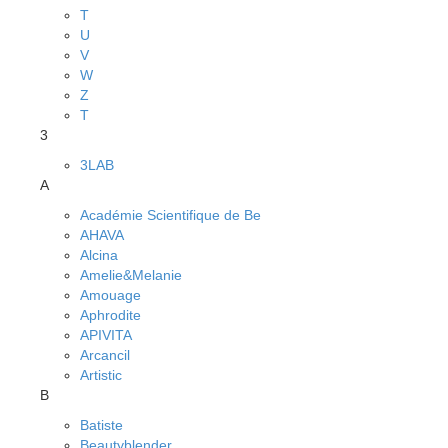
T
U
V
W
Z
Т
3
3LAB
A
Académie Scientifique de Be
AHAVA
Alcina
Amelie&Melanie
Amouage
Aphrodite
APIVITA
Arcancil
Artistic
B
Batiste
Beautyblender