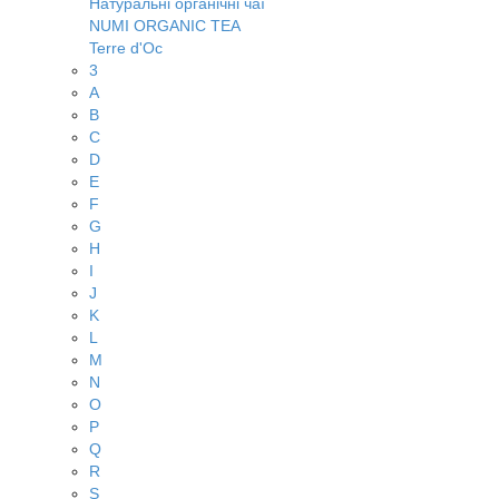
Натуральні органічні чаї
NUMI ORGANIC TEA
Terre d'Oc
3
A
B
C
D
E
F
G
H
I
J
K
L
M
N
O
P
Q
R
S