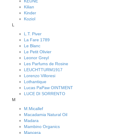
KEUNE
Kilian
Kinder
Koziol
L
L.T. Piver
La Fare 1789
Le Blanc
Le Petit Olivier
Leonor Greyl
Les Parfums de Rosine
LEUCHTTURM1917
Lorenzo Villoresi
Lothantique
Lucas PaPaw OINTMENT
LUCE DI SORRENTO
M
M.Micallef
Macadamia Natural Oil
Madara
Mambino Organics
Mancera