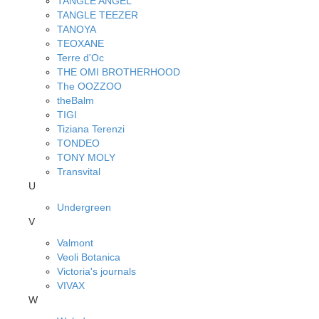
TANGLE ANGEL
TANGLE TEEZER
TANOYA
TEOXANE
Terre d'Oc
THE OMI BROTHERHOOD
The OOZZOO
theBalm
TIGI
Tiziana Terenzi
TONDEO
TONY MOLY
Transvital
U
Undergreen
V
Valmont
Veoli Botanica
Victoria's journals
VIVAX
W