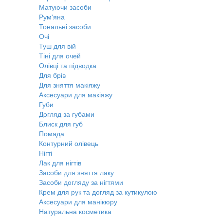
Матуючи засоби
Рум'яна
Тональні засоби
Очі
Туш для вій
Тіні для очей
Олівці та підводка
Для брів
Для зняття макіяжу
Аксесуари для макіяжу
Губи
Догляд за губами
Блиск для губ
Помада
Контурний олівець
Нігті
Лак для нігтів
Засоби для зняття лаку
Засоби догляду за нігтями
Крем для рук та догляд за кутикулою
Аксесуари для манікюру
Натуральна косметика