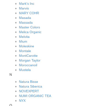
Mark's Inc
Marvis
MARY COHR
Masada
Massada
Master Colors
Melica Organic
Melvita
Mium
Moleskine
Montale
MontCarotte
Morgan Taylor
Moroccanoil
Mustela
N
Natura Bisse
Natura Siberica
NOVEXPERT
NUMI ORGANIC TEA
NYX
O