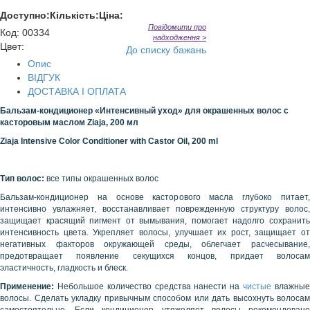
Доступно:
Кількість:
Ціна:
Повідомити про
Код
:
00334
надходження >
Цвет:
До списку бажань
Опис
ВІДГУК
ДОСТАВКА І ОПЛАТА
Бальзам-кондиционер «Интенсивный уход»
для окрашенных волос с
касторовым маслом
Ziaja
, 200 мл
Ziaja Intensive Color Conditioner with Castor Oil, 200 ml
Тип волос:
все типы окрашенных волос
Бальзам-кондиционер на основе касторового масла глубоко питает,
интенсивно увлажняет, восстанавливает поврежденную структуру волос,
защищает красящий пигмент от вымывания, помогает надолго сохранить
интенсивность цвета. Укрепляет волосы, улучшает их рост, защищает от
негативных факторов окружающей среды, облегчает расчесывание,
предотвращает появление секущихся концов, придает волосам
эластичность, гладкость и блеск.
Применение:
Небольшое количество средства нанести на
чистые
влажны
волосы
. Сделать укладку привычным способом или дать высохнуть волосам