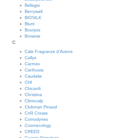
Bellagio
Berrywell
BIOSILK
Blunt
Bourjois
Brownie
C
Cale Fragranze d'Autore
Callys
Carmex
Carthusia
Caudalie
CHI
Chicardi
Christina
Cliniscalp
Clubman Pinaud
CnR Create
Comodynes
Cosmecology
CREED
Cuarzo Signature