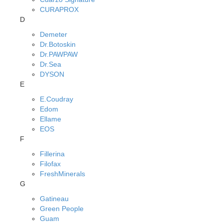
CURAPROX
D
Demeter
Dr.Botoskin
Dr.PAWPAW
Dr.Sea
DYSON
E
E.Coudray
Edom
Ellame
EOS
F
Fillerina
Filofax
FreshMinerals
G
Gatineau
Green People
Guam