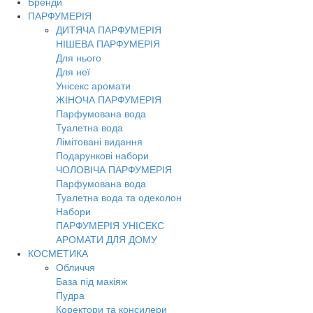
Бренди
Toggl
ПАРФУМЕРІЯ
navig
ДИТЯЧА ПАРФУМЕРІЯ
НІШЕВА ПАРФУМЕРІЯ
Для нього
Для неї
Унісекс аромати
ЖІНОЧА ПАРФУМЕРІЯ
Парфумована вода
Туалетна вода
Лімітовані видання
Подарункові набори
ЧОЛОВІЧА ПАРФУМЕРІЯ
Парфумована вода
Туалетна вода та одеколон
Набори
ПАРФУМЕРІЯ УНІСЕКС
АРОМАТИ ДЛЯ ДОМУ
КОСМЕТИКА
Обличчя
База під макіяж
Пудра
Коректори та консилери