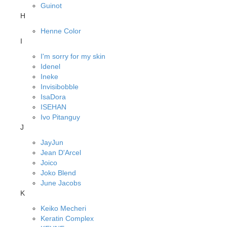
Guinot
H
Henne Color
I
I'm sorry for my skin
Idenel
Ineke
Invisibobble
IsaDora
ISEHAN
Ivo Pitanguy
J
JayJun
Jean D'Arcel
Joico
Joko Blend
June Jacobs
K
Keiko Mecheri
Keratin Complex