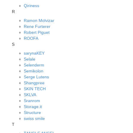
Qiriness
R
Ramon Molvizar
Rene Furterer
Robert Piguet
ROOFA
S
sarynaKEY
Selale
Selenderm
Semikolon
Serge Lutens
Shangpree
SKIN TECH
SKLVA
Sranrom
Storage.it
Structure
swiss smile
T