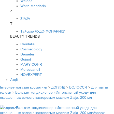
Weleda
White Mandarin
Z
ZIAJA
Т
Тайские ЧУДО-ФОНАРИКИ
BEAUTY TRENDS
Caudalie
Cosmecology
Demeter
Guinot
MARY COHR
Moroccanoil
NOVEXPERT
Акції
Інтернет-магазин косметики
>
ДОГЛЯД
>
ВОЛОССЯ
>
Для миття
голови
>
Бальзам-кондиционер «Интенсивный уход» для
окрашенных волос с касторовым маслом Ziaja, 200 мл