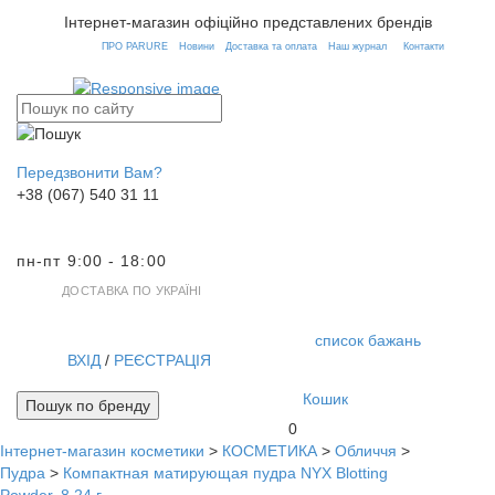
Інтернет-магазин офіційно представлених брендів
ПРО PARURE
Новини
Доставка та оплата
Наш журнал
Контакти
Передзвонити Вам?
+38 (067) 540 31 11
пн-пт 9:00 - 18:00
ДОСТАВКА ПО УКРАЇНІ
список бажань
ВХІД
/
РЕЄСТРАЦІЯ
Кошик
Пошук по бренду
0
Інтернет-магазин косметики
>
КОСМЕТИКА
>
Обличчя
>
Toggl
Пудра
>
Компактная матирующая пудра NYX Blotting
navig