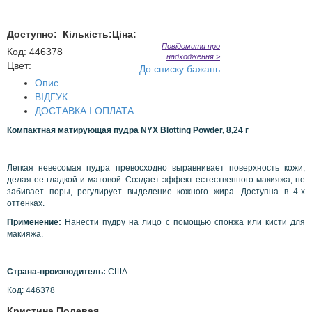
Доступно:
Кількість:
Ціна:
Повідомити про
Код
:
446378
надходження >
Цвет:
До списку бажань
Опис
ВІДГУК
ДОСТАВКА І ОПЛАТА
Компактная матирующая пудра
NYX
Blotting
Powder
, 8,24 г
Легкая невесомая пудра превосходно выравнивает поверхность кожи,
делая ее гладкой и матовой. Создает эффект естественного макияжа, не
забивает поры, регулирует выделение кожного жира. Доступна в 4-х
оттенках.
Применение:
Нанести пудру на лицо с помощью спонжа или кисти для
макияжа.
Страна-производитель:
США
Код: 446378
Кристина Полевая