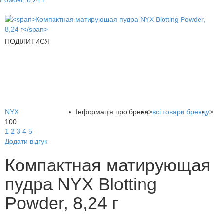
Powder, 8,24 г
ПОДІЛИТИСЯ
NYX
Інформація про бренд
>
всі товари бренду
>
100
1
2
3
4
5
Додати відгук
Компактная матирующая
пудра NYX Blotting
Powder, 8,24 г