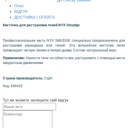
До списку бажань
Опис
ВІДГУК
ДОСТАВКА І ОПЛАТА
Кисточка для растушевки теней
NYX
Smudge
Профессиональная кисть NYX SMUDGE специально предназначена для
растушевки карандаша или теней. Эта волшебная кисточка легко
превращает четкую линию в легкую дымку. Состав: натуральный ворс.
Применение:
Нанести тени на область век, растушевать с помощью кисти
аккуратным движениями.
Страна-производитель:
США
Код: 446420
Тут ви можете залишити свій відгук