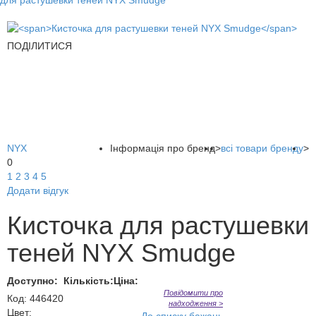
для растушевки теней NYX Smudge
ПОДІЛИТИСЯ
NYX
Інформація про бренд
>
всі товари бренду
>
0
1
2
3
4
5
Додати відгук
Кисточка для растушевки
теней NYX Smudge
Доступно:
Кількість:
Ціна:
Повідомити про
Код
:
446420
надходження >
Цвет: