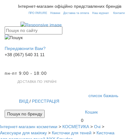
Інтернет-магазин офіційно представлених брендів
ПРО PARURE
Новини
Доставка та оплата
Наш журнал
Контакти
Передзвонити Вам?
+38 (067) 540 31 11
пн-пт 9:00 - 18:00
ДОСТАВКА ПО УКРАЇНІ
список бажань
ВХІД
/
РЕЄСТРАЦІЯ
Кошик
Пошук по бренду
0
Інтернет-магазин косметики
>
КОСМЕТИКА
>
Очі
>
Toggl
Аксесуари для макіяжу
>
Кисточки для теней
>
Кисточка
navig