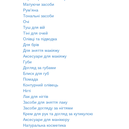
Матуючи засоби
Рум'яна
Тональні засоби
Очі
Туш для вій
Тіні для очей
Олівці та підводка
Для брів
Для зняття макіяжу
Аксесуари для макіяжу
Губи
Догляд за губами
Блиск для губ
Помада
Контурний олівець
Нігті
Лак для нігтів
Засоби для зняття лаку
Засоби догляду за нігтями
Крем для рук та догляд за кутикулою
Аксесуари для манікюру
Натуральна косметика