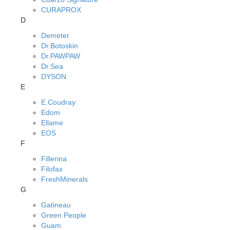
CURAPROX
D
Demeter
Dr.Botoskin
Dr.PAWPAW
Dr.Sea
DYSON
E
E.Coudray
Edom
Ellame
EOS
F
Fillerina
Filofax
FreshMinerals
G
Gatineau
Green People
Guam