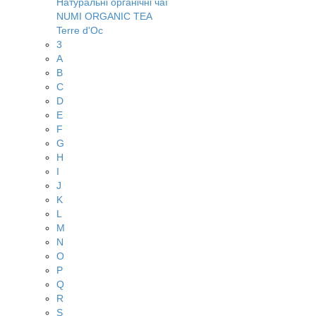
Натуральні органічні чаї
NUMI ORGANIC TEA
Terre d'Oc
3
A
B
C
D
E
F
G
H
I
J
K
L
M
N
O
P
Q
R
S