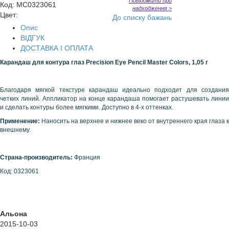
Повідомити про
Код
:
MC0323061
надходження >
Цвет:
До списку бажань
Опис
ВІДГУК
ДОСТАВКА І ОПЛАТА
Карандаш
для
контура
глаз
Precision Eye Pencil Master Colors, 1,05 г
Благодаря мягкой текстуре карандаш идеально подходит для создания
четких линий. Аппликатор на конце карандаша помогает растушевать линии
и сделать контуры более мягкими. Доступно в 4-х оттенках.
Применение:
Наносить на верхнее и нижнее веко от внутреннего края глаза к
внешнему.
Страна-производитель:
Франция
Код: 0323061
Альона
2015-10-03