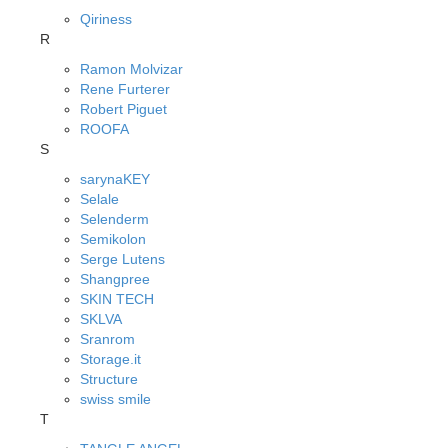
Qiriness
R
Ramon Molvizar
Rene Furterer
Robert Piguet
ROOFA
S
sarynaKEY
Selale
Selenderm
Semikolon
Serge Lutens
Shangpree
SKIN TECH
SKLVA
Sranrom
Storage.it
Structure
swiss smile
T