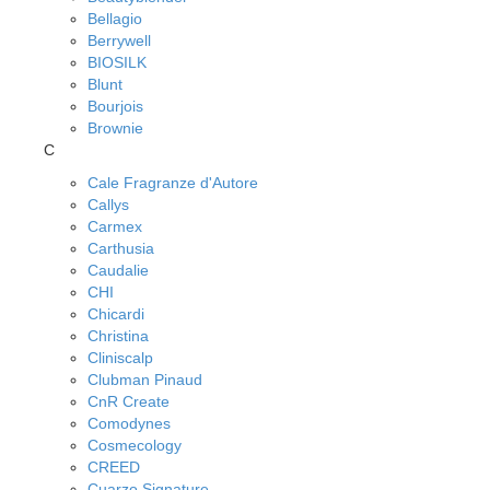
Bellagio
Berrywell
BIOSILK
Blunt
Bourjois
Brownie
C
Cale Fragranze d'Autore
Callys
Carmex
Carthusia
Caudalie
CHI
Chicardi
Christina
Cliniscalp
Clubman Pinaud
CnR Create
Comodynes
Cosmecology
CREED
Cuarzo Signature