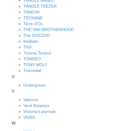
TANGLE ANGEL
TANGLE TEEZER
TANOYA
TEOXANE
Terre d'Oc
THE OMI BROTHERHOOD
The OOZZOO
theBalm
TIGI
Tiziana Terenzi
TONDEO
TONY MOLY
Transvital
U
Undergreen
V
Valmont
Veoli Botanica
Victoria's journals
VIVAX
W