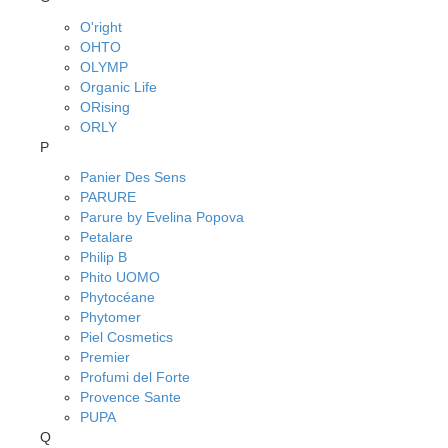
O'right
OHTO
OLYMP
Organic Life
ORising
ORLY
P
Panier Des Sens
PARURE
Parure by Evelina Popova
Petalare
Philip B
Phito UOMO
Phytocéane
Phytomer
Piel Cosmetics
Premier
Profumi del Forte
Provence Sante
PUPA
Q