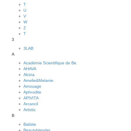
T
U
V
W
Z
Т
3
3LAB
A
Académie Scientifique de Be
AHAVA
Alcina
Amelie&Melanie
Amouage
Aphrodite
APIVITA
Arcancil
Artistic
B
Batiste
Beautyblender