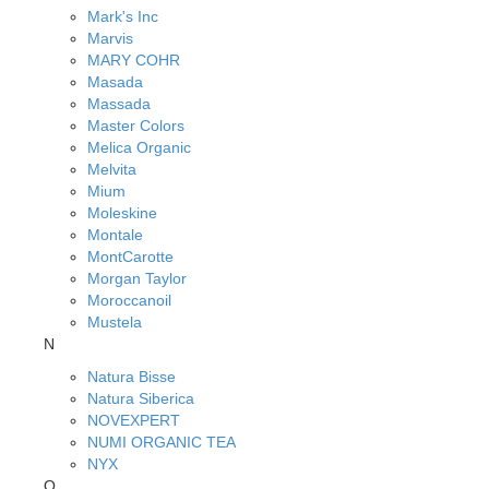
Mark's Inc
Marvis
MARY COHR
Masada
Massada
Master Colors
Melica Organic
Melvita
Mium
Moleskine
Montale
MontCarotte
Morgan Taylor
Moroccanoil
Mustela
N
Natura Bisse
Natura Siberica
NOVEXPERT
NUMI ORGANIC TEA
NYX
O