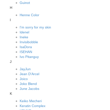
Guinot
H
Henne Color
I
I'm sorry for my skin
Idenel
Ineke
Invisibobble
IsaDora
ISEHAN
Ivo Pitanguy
J
JayJun
Jean D'Arcel
Joico
Joko Blend
June Jacobs
K
Keiko Mecheri
Keratin Complex