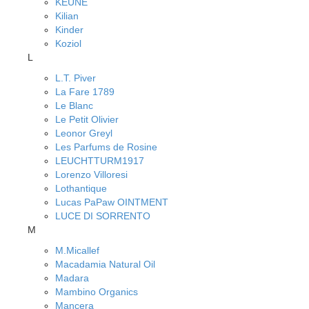
KEUNE
Kilian
Kinder
Koziol
L
L.T. Piver
La Fare 1789
Le Blanc
Le Petit Olivier
Leonor Greyl
Les Parfums de Rosine
LEUCHTTURM1917
Lorenzo Villoresi
Lothantique
Lucas PaPaw OINTMENT
LUCE DI SORRENTO
M
M.Micallef
Macadamia Natural Oil
Madara
Mambino Organics
Mancera