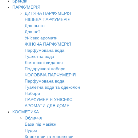
Бренди
Toggl
ПАРФУМЕРІЯ
navig
ДИТЯЧА ПАРФУМЕРІЯ
НІШЕВА ПАРФУМЕРІЯ
Для нього
Для неї
Унісекс аромати
ЖІНОЧА ПАРФУМЕРІЯ
Парфумована вода
Туалетна вода
Лімітовані видання
Подарункові набори
ЧОЛОВІЧА ПАРФУМЕРІЯ
Парфумована вода
Туалетна вода та одеколон
Набори
ПАРФУМЕРІЯ УНІСЕКС
АРОМАТИ ДЛЯ ДОМУ
КОСМЕТИКА
Обличчя
База під макіяж
Пудра
Коректори та консилери