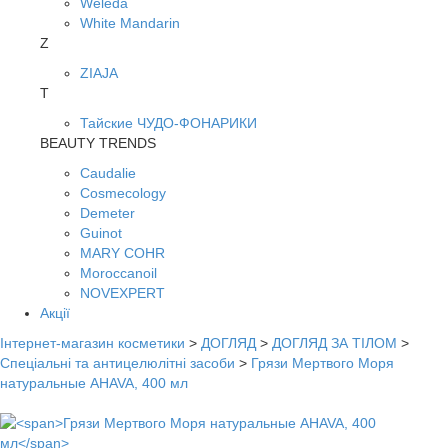
Weleda
White Mandarin
Z
ZIAJA
Т
Тайские ЧУДО-ФОНАРИКИ
BEAUTY TRENDS
Caudalie
Cosmecology
Demeter
Guinot
MARY COHR
Moroccanoil
NOVEXPERT
Акції
Інтернет-магазин косметики
>
ДОГЛЯД
>
ДОГЛЯД ЗА ТІЛОМ
>
Спеціальні та антицелюлітні засоби
>
Грязи Мертвого Моря
натуральные AHAVA, 400 мл