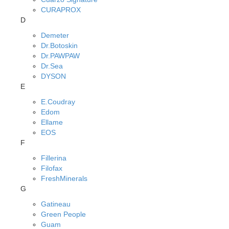
CURAPROX
D
Demeter
Dr.Botoskin
Dr.PAWPAW
Dr.Sea
DYSON
E
E.Coudray
Edom
Ellame
EOS
F
Fillerina
Filofax
FreshMinerals
G
Gatineau
Green People
Guam