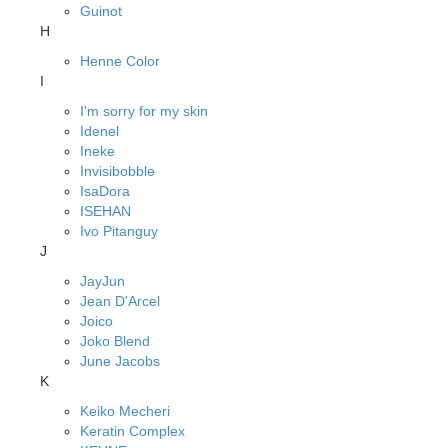
Guinot
H
Henne Color
I
I'm sorry for my skin
Idenel
Ineke
Invisibobble
IsaDora
ISEHAN
Ivo Pitanguy
J
JayJun
Jean D'Arcel
Joico
Joko Blend
June Jacobs
K
Keiko Mecheri
Keratin Complex