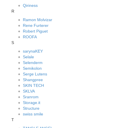
Qiriness
R
Ramon Molvizar
Rene Furterer
Robert Piguet
ROOFA
S
sarynaKEY
Selale
Selenderm
Semikolon
Serge Lutens
Shangpree
SKIN TECH
SKLVA
Sranrom
Storage.it
Structure
swiss smile
T