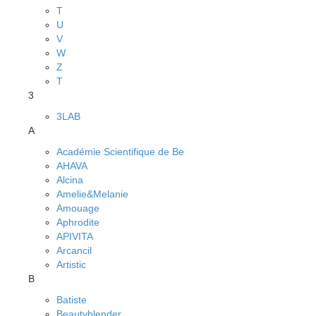
T
U
V
W
Z
Т
3
3LAB
A
Académie Scientifique de Be
AHAVA
Alcina
Amelie&Melanie
Amouage
Aphrodite
APIVITA
Arcancil
Artistic
B
Batiste
Beautyblender