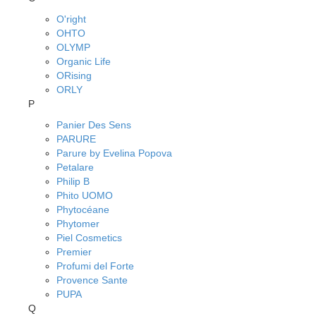
O'right
OHTO
OLYMP
Organic Life
ORising
ORLY
P
Panier Des Sens
PARURE
Parure by Evelina Popova
Petalare
Philip B
Phito UOMO
Phytocéane
Phytomer
Piel Cosmetics
Premier
Profumi del Forte
Provence Sante
PUPA
Q