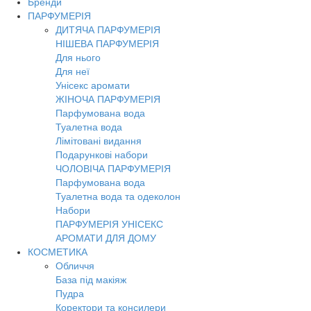
Бренди
Toggl
ПАРФУМЕРІЯ
navig
ДИТЯЧА ПАРФУМЕРІЯ
НІШЕВА ПАРФУМЕРІЯ
Для нього
Для неї
Унісекс аромати
ЖІНОЧА ПАРФУМЕРІЯ
Парфумована вода
Туалетна вода
Лімітовані видання
Подарункові набори
ЧОЛОВІЧА ПАРФУМЕРІЯ
Парфумована вода
Туалетна вода та одеколон
Набори
ПАРФУМЕРІЯ УНІСЕКС
АРОМАТИ ДЛЯ ДОМУ
КОСМЕТИКА
Обличчя
База під макіяж
Пудра
Коректори та консилери