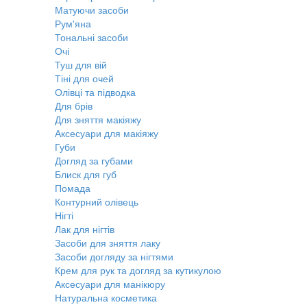
Матуючи засоби
Рум'яна
Тональні засоби
Очі
Туш для вій
Тіні для очей
Олівці та підводка
Для брів
Для зняття макіяжу
Аксесуари для макіяжу
Губи
Догляд за губами
Блиск для губ
Помада
Контурний олівець
Нігті
Лак для нігтів
Засоби для зняття лаку
Засоби догляду за нігтями
Крем для рук та догляд за кутикулою
Аксесуари для манікюру
Натуральна косметика