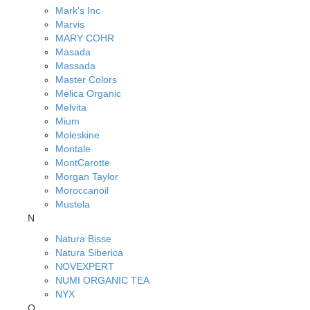
Mark's Inc
Marvis
MARY COHR
Masada
Massada
Master Colors
Melica Organic
Melvita
Mium
Moleskine
Montale
MontCarotte
Morgan Taylor
Moroccanoil
Mustela
N
Natura Bisse
Natura Siberica
NOVEXPERT
NUMI ORGANIC TEA
NYX
O