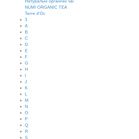
Натуральні органічні чаї
NUMI ORGANIC TEA
Terre d'Oc
3
A
B
C
D
E
F
G
H
I
J
K
L
M
N
O
P
Q
R
S