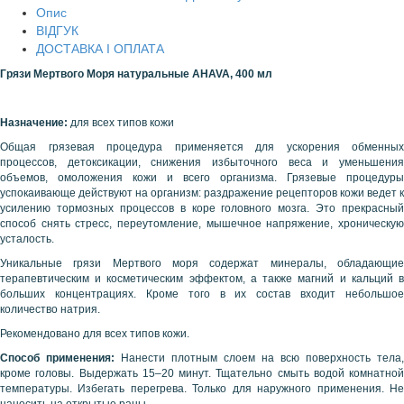
Опис
ВІДГУК
ДОСТАВКА І ОПЛАТА
Грязи Мертвого Моря натуральные
AHAVA
, 400 мл
Назначение:
для всех типов кожи
Общая грязевая процедура применяется для ускорения обменных
процессов, детоксикации, снижения избыточного веса и уменьшения
объемов, омоложения кожи и всего организма. Грязевые процедуры
успокаивающе действуют на организм: раздражение рецепторов кожи ведет к
усилению тормозных процессов в коре головного мозга. Это прекрасный
способ снять стресс, переутомление, мышечное напряжение, хроническую
усталость.
Уникальные грязи Мертвого моря содержат минералы, обладающие
терапевтическим и косметическим эффектом, а также магний и кальций в
больших концентрациях. Кроме того в их состав входит небольшое
количество натрия.
Рекомендовано для всех типов кожи.
Способ применения:
Нанести плотным слоем на всю поверхность тела,
кроме головы. Выдержать 15–20 минут. Тщательно смыть водой комнатной
температуры. Избегать перегрева. Только для наружного применения. Не