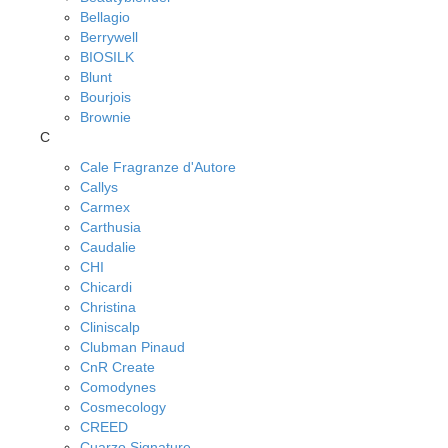
Bellagio
Berrywell
BIOSILK
Blunt
Bourjois
Brownie
C
Cale Fragranze d'Autore
Callys
Carmex
Carthusia
Caudalie
CHI
Chicardi
Christina
Cliniscalp
Clubman Pinaud
CnR Create
Comodynes
Cosmecology
CREED
Cuarzo Signature