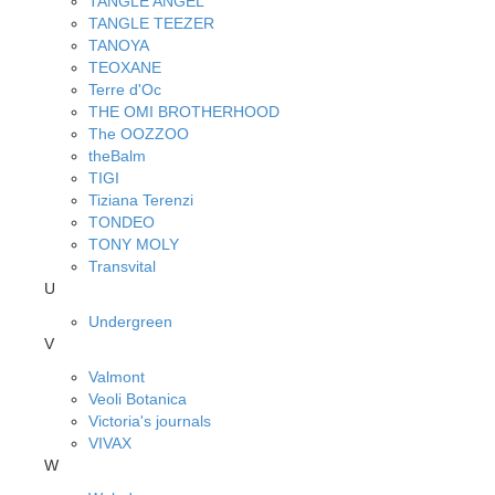
TANGLE ANGEL
TANGLE TEEZER
TANOYA
TEOXANE
Terre d'Oc
THE OMI BROTHERHOOD
The OOZZOO
theBalm
TIGI
Tiziana Terenzi
TONDEO
TONY MOLY
Transvital
U
Undergreen
V
Valmont
Veoli Botanica
Victoria's journals
VIVAX
W