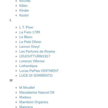
KEUNE
Kilian
Kinder
Koziol
L
L.T. Piver
La Fare 1789
Le Blanc
Le Petit Olivier
Leonor Greyl
Les Parfums de Rosine
LEUCHTTURM1917
Lorenzo Villoresi
Lothantique
Lucas PaPaw OINTMENT
LUCE DI SORRENTO
M
M.Micallef
Macadamia Natural Oil
Madara
Mambino Organics
Mancera