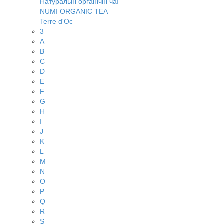
Натуральні органічні чаї
NUMI ORGANIC TEA
Terre d'Oc
3
A
B
C
D
E
F
G
H
I
J
K
L
M
N
O
P
Q
R
S