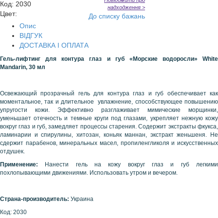
Повідомити про
Код
:
2030
надходження >
Цвет:
До списку бажань
Опис
ВІДГУК
ДОСТАВКА І ОПЛАТА
Гель-лифтинг для контура глаз и губ «Морские водоросли»
White
Mandarin
, 30 мл
Освежающий прозрачный гель для контура глаз и губ обеспечивает как
моментальное, так и длительное увлажнение, способствующее повышению
упругости кожи. Эффективно разглаживает мимические морщинки,
уменьшает отечность и темные круги под глазами, укрепляет нежную кожу
вокруг глаз и губ, замедляет процессы старения. Содержит экстракты фкукса,
ламинарии и спирулины, хитозан, коньяк маннан, экстракт женьшеня. Не
сдержит парабенов, минеральных масел, пропиленгликоля и искусственных
отдушек.
Применение:
Нанести гель на кожу вокруг глаз и губ легким
похлопывающими движениями. Использовать утром и вечером.
Страна-производитель:
Украина
Код: 2030