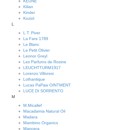
KEUNE
Kilian
Kinder
Koziol
L
L.T. Piver
La Fare 1789
Le Blanc
Le Petit Olivier
Leonor Greyl
Les Parfums de Rosine
LEUCHTTURM1917
Lorenzo Villoresi
Lothantique
Lucas PaPaw OINTMENT
LUCE DI SORRENTO
M
M.Micallef
Macadamia Natural Oil
Madara
Mambino Organics
Mancera