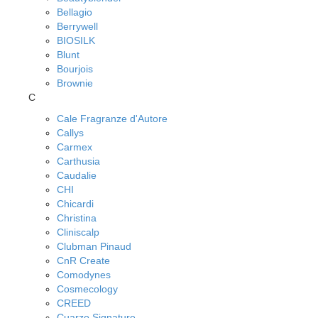
Bellagio
Berrywell
BIOSILK
Blunt
Bourjois
Brownie
C
Cale Fragranze d'Autore
Callys
Carmex
Carthusia
Caudalie
CHI
Chicardi
Christina
Cliniscalp
Clubman Pinaud
CnR Create
Comodynes
Cosmecology
CREED
Cuarzo Signature