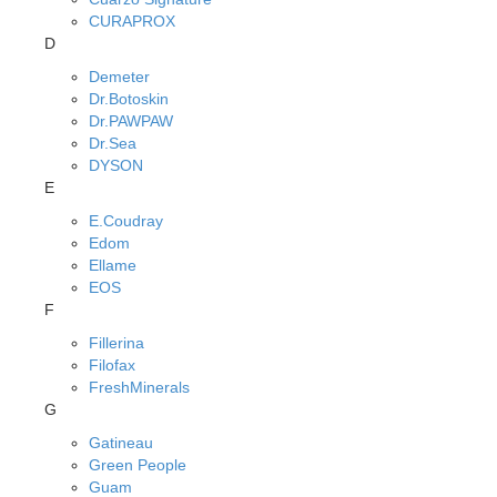
CURAPROX
D
Demeter
Dr.Botoskin
Dr.PAWPAW
Dr.Sea
DYSON
E
E.Coudray
Edom
Ellame
EOS
F
Fillerina
Filofax
FreshMinerals
G
Gatineau
Green People
Guam