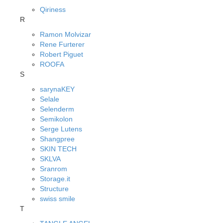
Qiriness
R
Ramon Molvizar
Rene Furterer
Robert Piguet
ROOFA
S
sarynaKEY
Selale
Selenderm
Semikolon
Serge Lutens
Shangpree
SKIN TECH
SKLVA
Sranrom
Storage.it
Structure
swiss smile
T