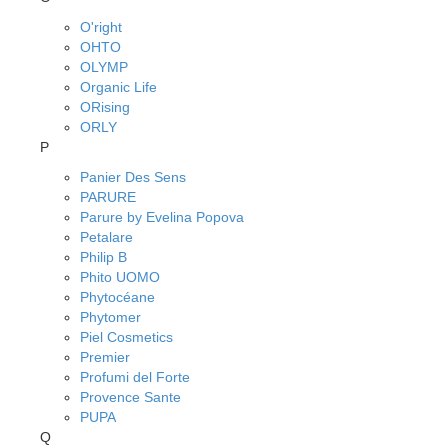
O'right
OHTO
OLYMP
Organic Life
ORising
ORLY
P
Panier Des Sens
PARURE
Parure by Evelina Popova
Petalare
Philip B
Phito UOMO
Phytocéane
Phytomer
Piel Cosmetics
Premier
Profumi del Forte
Provence Sante
PUPA
Q