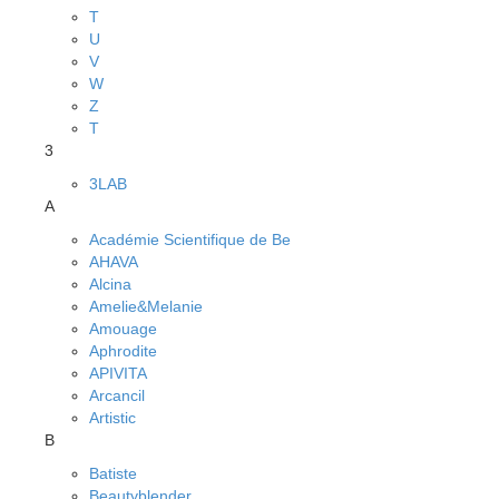
T
U
V
W
Z
Т
3
3LAB
A
Académie Scientifique de Be
AHAVA
Alcina
Amelie&Melanie
Amouage
Aphrodite
APIVITA
Arcancil
Artistic
B
Batiste
Beautyblender