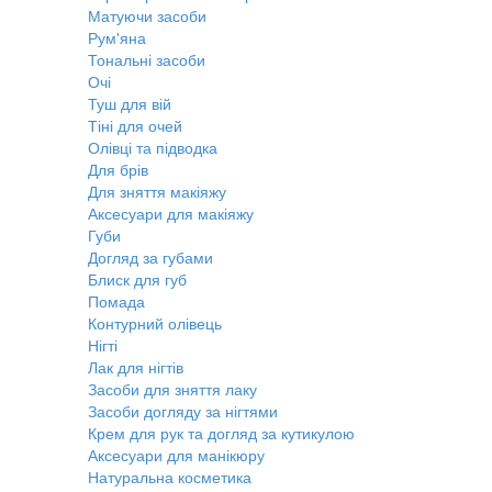
Матуючи засоби
Рум'яна
Тональні засоби
Очі
Туш для вій
Тіні для очей
Олівці та підводка
Для брів
Для зняття макіяжу
Аксесуари для макіяжу
Губи
Догляд за губами
Блиск для губ
Помада
Контурний олівець
Нігті
Лак для нігтів
Засоби для зняття лаку
Засоби догляду за нігтями
Крем для рук та догляд за кутикулою
Аксесуари для манікюру
Натуральна косметика