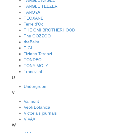
TANGLE ANGEL
TANGLE TEEZER
TANOYA
TEOXANE
Terre d'Oc
THE OMI BROTHERHOOD
The OOZZOO
theBalm
TIGI
Tiziana Terenzi
TONDEO
TONY MOLY
Transvital
U
Undergreen
V
Valmont
Veoli Botanica
Victoria's journals
VIVAX
W