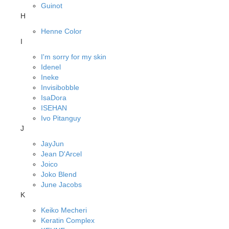
Guinot
H
Henne Color
I
I'm sorry for my skin
Idenel
Ineke
Invisibobble
IsaDora
ISEHAN
Ivo Pitanguy
J
JayJun
Jean D'Arcel
Joico
Joko Blend
June Jacobs
K
Keiko Mecheri
Keratin Complex