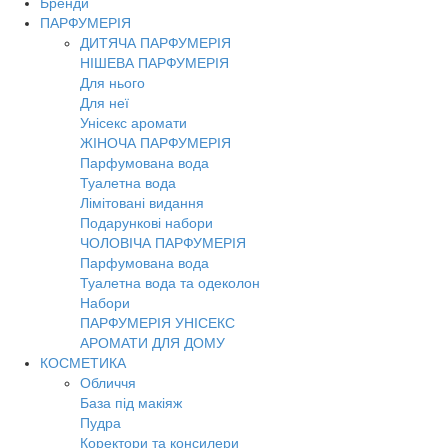
Бренди
Toggl
ПАРФУМЕРІЯ
navig
ДИТЯЧА ПАРФУМЕРІЯ
НІШЕВА ПАРФУМЕРІЯ
Для нього
Для неї
Унісекс аромати
ЖІНОЧА ПАРФУМЕРІЯ
Парфумована вода
Туалетна вода
Лімітовані видання
Подарункові набори
ЧОЛОВІЧА ПАРФУМЕРІЯ
Парфумована вода
Туалетна вода та одеколон
Набори
ПАРФУМЕРІЯ УНІСЕКС
АРОМАТИ ДЛЯ ДОМУ
КОСМЕТИКА
Обличчя
База під макіяж
Пудра
Коректори та консилери