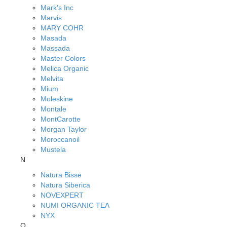
Mark's Inc
Marvis
MARY COHR
Masada
Massada
Master Colors
Melica Organic
Melvita
Mium
Moleskine
Montale
MontCarotte
Morgan Taylor
Moroccanoil
Mustela
N
Natura Bisse
Natura Siberica
NOVEXPERT
NUMI ORGANIC TEA
NYX
O