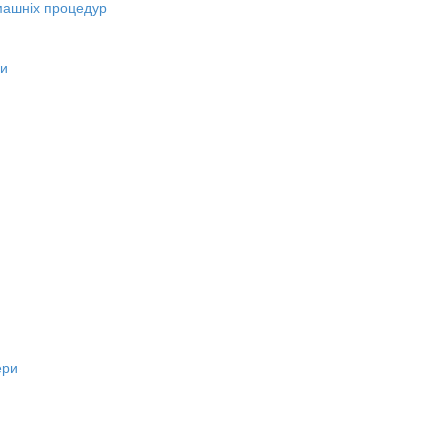
машніх процедур
ни
ери