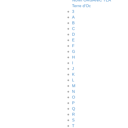
NUMI ORGANIC TEA
Terre d'Oc
3
A
B
C
D
E
F
G
H
I
J
K
L
M
N
O
P
Q
R
S
T