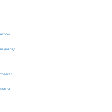
засоби
вий догляд
тозагар
ОВАРИ