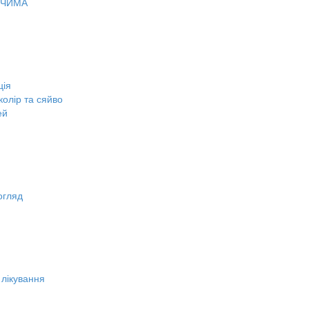
ОЧИМА
ція
олір та сяйво
ей
огляд
 лікування