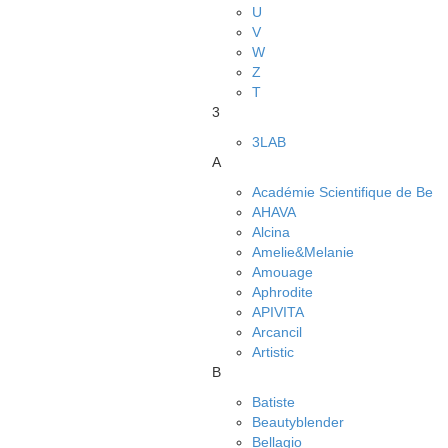
U
V
W
Z
Т
3
3LAB
A
Académie Scientifique de Be
AHAVA
Alcina
Amelie&Melanie
Amouage
Aphrodite
APIVITA
Arcancil
Artistic
B
Batiste
Beautyblender
Bellagio