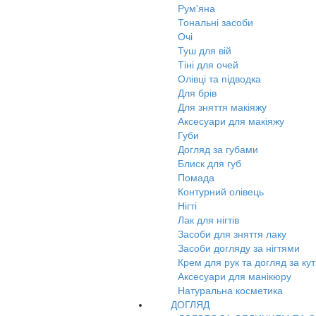
Рум'яна
Тональні засоби
Очі
Туш для вій
Тіні для очей
Олівці та підводка
Для брів
Для зняття макіяжу
Аксесуари для макіяжу
Губи
Догляд за губами
Блиск для губ
Помада
Контурний олівець
Нігті
Лак для нігтів
Засоби для зняття лаку
Засоби догляду за нігтями
Крем для рук та догляд за ку
Аксесуари для манікюру
Натуральна косметика
ДОГЛЯД