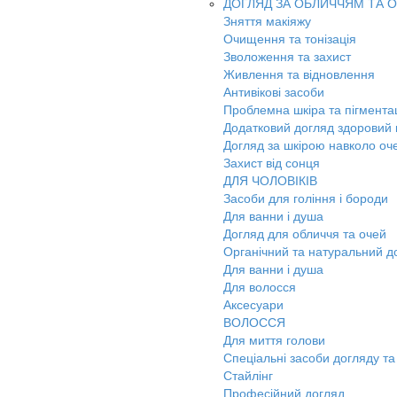
ДОГЛЯД ЗА ОБЛИЧЧЯМ ТА 
Зняття макіяжу
Очищення та тонізація
Зволоження та захист
Живлення та відновлення
Антивікові засоби
Проблемна шкіра та пігмента
Додатковий догляд здоровий к
Догляд за шкірою навколо оч
Захист від сонця
ДЛЯ ЧОЛОВІКІВ
Засоби для гоління і бороди
Для ванни і душа
Догляд для обличчя та очей
Органічний та натуральний д
Для ванни і душа
Для волосся
Аксесуари
ВОЛОССЯ
Для миття голови
Спеціальні засоби догляду та
Стайлінг
Професійний догляд