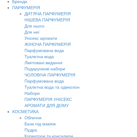
Бренди
ПАРФУМЕРІЯ
ДИТЯЧА ПАРФУМЕРІЯ
НІШЕВА ПАРФУМЕРІЯ
Для нього
Для неї
Унісекс аромати
ЖІНОЧА ПАРФУМЕРІЯ
Парфумована вода
Туалетна вода
Лімітовані видання
Подарункові набори
ЧОЛОВІЧА ПАРФУМЕРІЯ
Парфумована вода
Туалетна вода та одеколон
Набори
ПАРФУМЕРІЯ УНІСЕКС
АРОМАТИ ДЛЯ ДОМУ
КОСМЕТИКА
Обличчя
База під макіяж
Пудра
Коректори та консилери