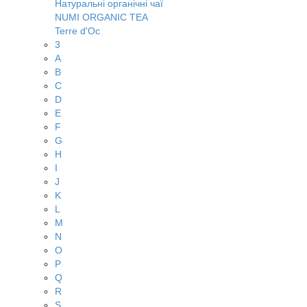
Натуральні органічні чаї
NUMI ORGANIC TEA
Terre d'Oc
3
A
B
C
D
E
F
G
H
I
J
K
L
M
N
O
P
Q
R
S