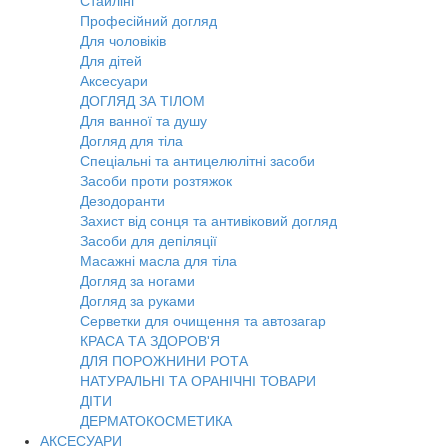
Стайлінг
Професійний догляд
Для чоловіків
Для дітей
Аксесуари
ДОГЛЯД ЗА ТІЛОМ
Для ванної та душу
Догляд для тіла
Спеціальні та антицелюлітні засоби
Засоби проти розтяжок
Дезодоранти
Захист від сонця та антивіковий догляд
Засоби для депіляції
Масажні масла для тіла
Догляд за ногами
Догляд за руками
Серветки для очищення та автозагар
КРАСА ТА ЗДОРОВ'Я
ДЛЯ ПОРОЖНИНИ РОТА
НАТУРАЛЬНІ ТА ОРАНІЧНІ ТОВАРИ
ДІТИ
ДЕРМАТОКОСМЕТИКА
АКСЕСУАРИ