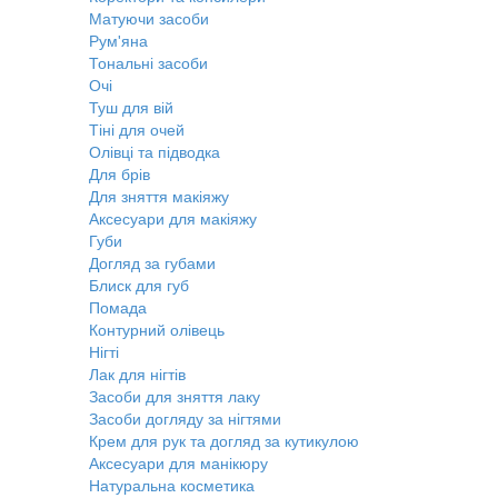
Матуючи засоби
Рум'яна
Тональні засоби
Очі
Туш для вій
Тіні для очей
Олівці та підводка
Для брів
Для зняття макіяжу
Аксесуари для макіяжу
Губи
Догляд за губами
Блиск для губ
Помада
Контурний олівець
Нігті
Лак для нігтів
Засоби для зняття лаку
Засоби догляду за нігтями
Крем для рук та догляд за кутикулою
Аксесуари для манікюру
Натуральна косметика