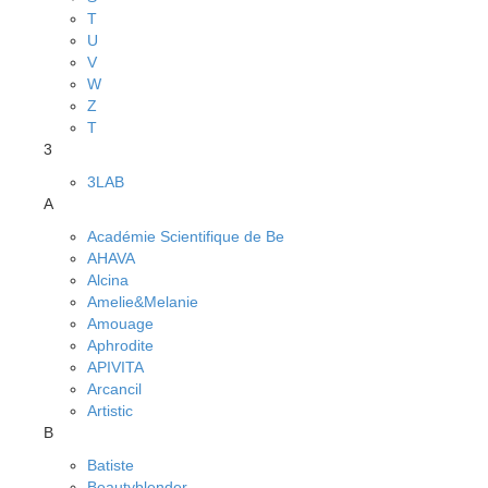
T
U
V
W
Z
Т
3
3LAB
A
Académie Scientifique de Be
AHAVA
Alcina
Amelie&Melanie
Amouage
Aphrodite
APIVITA
Arcancil
Artistic
B
Batiste
Beautyblender