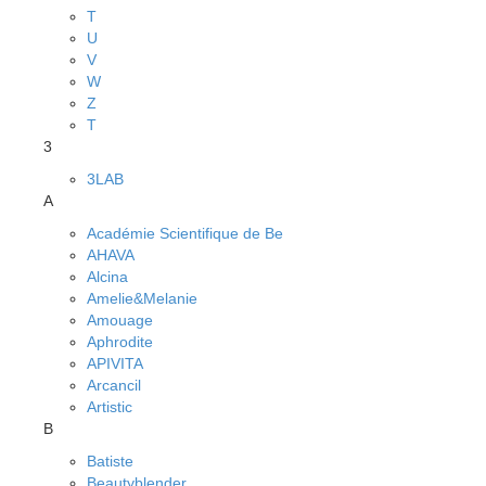
T
U
V
W
Z
Т
3
3LAB
A
Académie Scientifique de Be
AHAVA
Alcina
Amelie&Melanie
Amouage
Aphrodite
APIVITA
Arcancil
Artistic
B
Batiste
Beautyblender