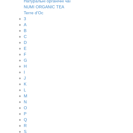
Натуральні органічні чаї
NUMI ORGANIC TEA
Terre d'Oc
3
A
B
C
D
E
F
G
H
I
J
K
L
M
N
O
P
Q
R
S