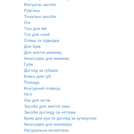
Матуючи засоби
Рум'яна
Тональні засоби
Очі
Туш для вій
Тіні для очей
Олівці та підводка
Для брів
Для зняття макіяжу
Аксесуари для макіяжу
Губи
Догляд за губами
Блиск для губ
Помада
Контурний олівець
Нігті
Лак для нігтів
Засоби для зняття лаку
Засоби догляду за нігтями
Крем для рук та догляд за кутикулою
Аксесуари для манікюру
Натуральна косметика