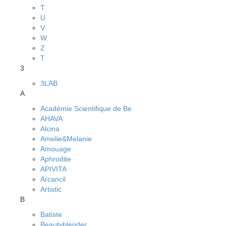
T
U
V
W
Z
Т
3
3LAB
A
Académie Scientifique de Be
AHAVA
Alcina
Amelie&Melanie
Amouage
Aphrodite
APIVITA
Arcancil
Artistic
B
Batiste
Beautyblender