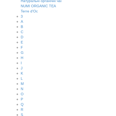
Натуральні органічні чаї
NUMI ORGANIC TEA
Terre d'Oc
3
A
B
C
D
E
F
G
H
I
J
K
L
M
N
O
P
Q
R
S