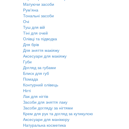
Матуючи засоби
Рум'яна
Тональні засоби
Очі
Туш для вій
Тіні для очей
Олівці та підводка
Для брів
Для зняття макіяжу
Аксесуари для макіяжу
Губи
Догляд за губами
Блиск для губ
Помада
Контурний олівець
Нігті
Лак для нігтів
Засоби для зняття лаку
Засоби догляду за нігтями
Крем для рук та догляд за кутикулою
Аксесуари для манікюру
Натуральна косметика