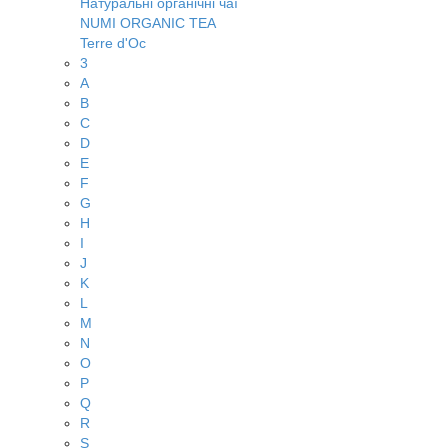
Натуральні органічні чаї
NUMI ORGANIC TEA
Terre d'Oc
3
A
B
C
D
E
F
G
H
I
J
K
L
M
N
O
P
Q
R
S