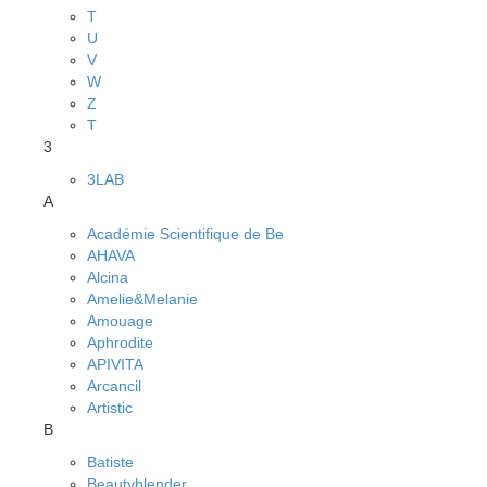
T
U
V
W
Z
Т
3
3LAB
A
Académie Scientifique de Be
AHAVA
Alcina
Amelie&Melanie
Amouage
Aphrodite
APIVITA
Arcancil
Artistic
B
Batiste
Beautyblender