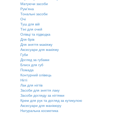
Матуючи засоби
Рум'яна
Тональні засоби
Очі
Туш для вій
Тіні для очей
Олівці та підводка
Для брів
Для зняття макіяжу
Аксесуари для макіяжу
Губи
Догляд за губами
Блиск для губ
Помада
Контурний олівець
Нігті
Лак для нігтів
Засоби для зняття лаку
Засоби догляду за нігтями
Крем для рук та догляд за кутикулою
Аксесуари для манікюру
Натуральна косметика