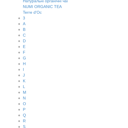
Натуральні органічні чаї
NUMI ORGANIC TEA
Terre d'Oc
3
A
B
C
D
E
F
G
H
I
J
K
L
M
N
O
P
Q
R
S