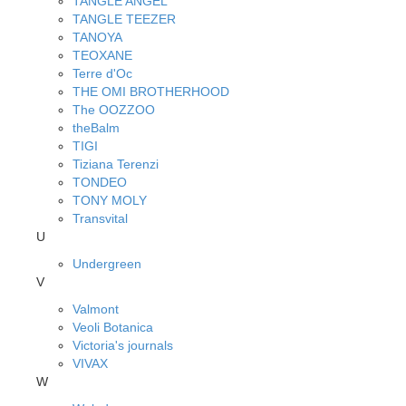
TANGLE ANGEL
TANGLE TEEZER
TANOYA
TEOXANE
Terre d'Oc
THE OMI BROTHERHOOD
The OOZZOO
theBalm
TIGI
Tiziana Terenzi
TONDEO
TONY MOLY
Transvital
U
Undergreen
V
Valmont
Veoli Botanica
Victoria's journals
VIVAX
W