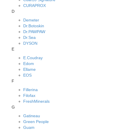
CURAPROX
D
Demeter
Dr.Botoskin
Dr.PAWPAW
Dr.Sea
DYSON
E
E.Coudray
Edom
Ellame
EOS
F
Fillerina
Filofax
FreshMinerals
G
Gatineau
Green People
Guam