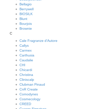
Bellagio
Berrywell
BIOSILK
Blunt
Bourjois
Brownie
C
Cale Fragranze d'Autore
Callys
Carmex
Carthusia
Caudalie
CHI
Chicardi
Christina
Cliniscalp
Clubman Pinaud
CnR Create
Comodynes
Cosmecology
CREED
Cuarzo Signature