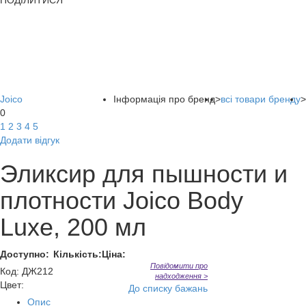
ПОДІЛИТИСЯ
Joico
Інформація про бренд
>
всі товари бренду
>
0
1
2
3
4
5
Додати відгук
Эликсир для пышности и
плотности Joico Body
Luxe, 200 мл
Доступно:
Кількість:
Ціна:
Повідомити про
Код
:
ДЖ212
надходження >
Цвет:
До списку бажань
Опис