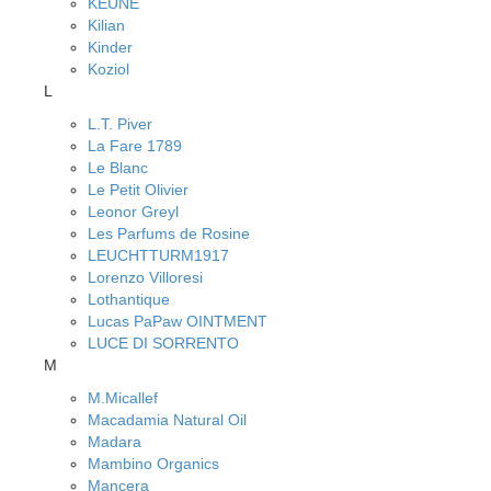
KEUNE
Kilian
Kinder
Koziol
L
L.T. Piver
La Fare 1789
Le Blanc
Le Petit Olivier
Leonor Greyl
Les Parfums de Rosine
LEUCHTTURM1917
Lorenzo Villoresi
Lothantique
Lucas PaPaw OINTMENT
LUCE DI SORRENTO
M
M.Micallef
Macadamia Natural Oil
Madara
Mambino Organics
Mancera