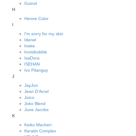
Guinot
H
Henne Color
I
I'm sorry for my skin
Idenel
Ineke
Invisibobble
IsaDora
ISEHAN
Ivo Pitanguy
J
JayJun
Jean D'Arcel
Joico
Joko Blend
June Jacobs
K
Keiko Mecheri
Keratin Complex