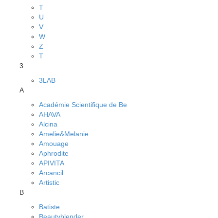
T
U
V
W
Z
Т
3
3LAB
A
Académie Scientifique de Be
AHAVA
Alcina
Amelie&Melanie
Amouage
Aphrodite
APIVITA
Arcancil
Artistic
B
Batiste
Beautyblender