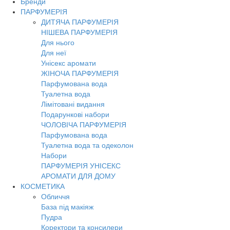
Бренди
Toggl
ПАРФУМЕРІЯ
navig
ДИТЯЧА ПАРФУМЕРІЯ
НІШЕВА ПАРФУМЕРІЯ
Для нього
Для неї
Унісекс аромати
ЖІНОЧА ПАРФУМЕРІЯ
Парфумована вода
Туалетна вода
Лімітовані видання
Подарункові набори
ЧОЛОВІЧА ПАРФУМЕРІЯ
Парфумована вода
Туалетна вода та одеколон
Набори
ПАРФУМЕРІЯ УНІСЕКС
АРОМАТИ ДЛЯ ДОМУ
КОСМЕТИКА
Обличчя
База під макіяж
Пудра
Коректори та консилери