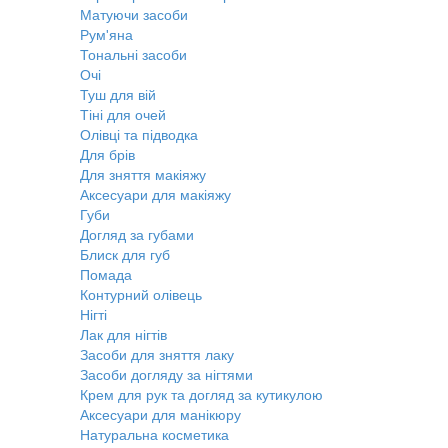
Матуючи засоби
Рум'яна
Тональні засоби
Очі
Туш для вій
Тіні для очей
Олівці та підводка
Для брів
Для зняття макіяжу
Аксесуари для макіяжу
Губи
Догляд за губами
Блиск для губ
Помада
Контурний олівець
Нігті
Лак для нігтів
Засоби для зняття лаку
Засоби догляду за нігтями
Крем для рук та догляд за кутикулою
Аксесуари для манікюру
Натуральна косметика