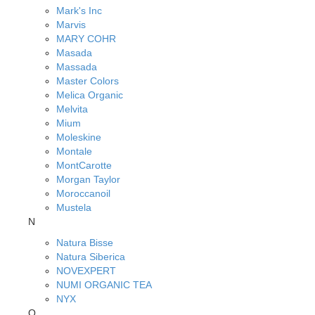
Mark's Inc
Marvis
MARY COHR
Masada
Massada
Master Colors
Melica Organic
Melvita
Mium
Moleskine
Montale
MontCarotte
Morgan Taylor
Moroccanoil
Mustela
N
Natura Bisse
Natura Siberica
NOVEXPERT
NUMI ORGANIC TEA
NYX
O