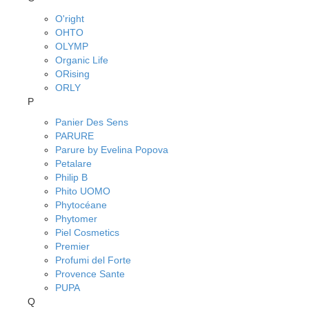
O'right
OHTO
OLYMP
Organic Life
ORising
ORLY
P
Panier Des Sens
PARURE
Parure by Evelina Popova
Petalare
Philip B
Phito UOMO
Phytocéane
Phytomer
Piel Cosmetics
Premier
Profumi del Forte
Provence Sante
PUPA
Q