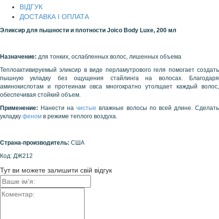
ВІДГУК
ДОСТАВКА І ОПЛАТА
Эликсир для пышности и плотности
Joico Body Luxe
, 200 мл
Назначение:
для тонких, ослабленных волос, лишенных объема
Теплоактивируемый эликсир в виде перламутрового геля помогает создать
пышную укладку без ощущения стайлинга на волосах. Благодаря
аминокислотам и протеинам овса многократно утолщает каждый волос,
обеспечивая стойкий объем.
Применение:
Нанести на
чистые
влажные волосы по всей длине. Сделат
укладку
феном
в режиме теплого воздуха.
Страна-производитель:
США
Код: ДЖ212
Тут ви можете залишити свій відгук