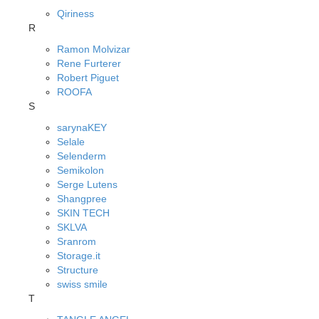
Qiriness
R
Ramon Molvizar
Rene Furterer
Robert Piguet
ROOFA
S
sarynaKEY
Selale
Selenderm
Semikolon
Serge Lutens
Shangpree
SKIN TECH
SKLVA
Sranrom
Storage.it
Structure
swiss smile
T