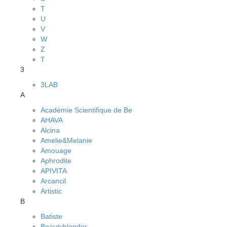
T
U
V
W
Z
Т
3
3LAB
A
Académie Scientifique de Be
AHAVA
Alcina
Amelie&Melanie
Amouage
Aphrodite
APIVITA
Arcancil
Artistic
B
Batiste
Beautyblender