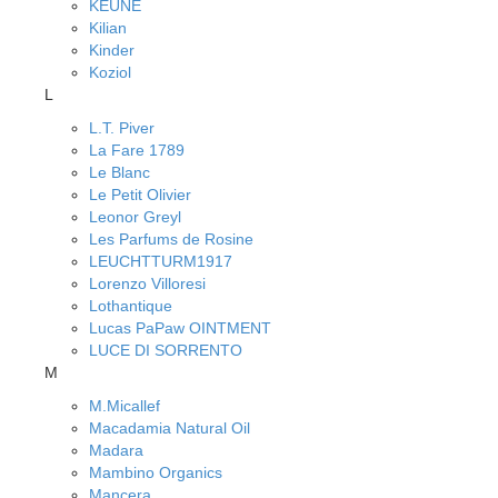
KEUNE
Kilian
Kinder
Koziol
L
L.T. Piver
La Fare 1789
Le Blanc
Le Petit Olivier
Leonor Greyl
Les Parfums de Rosine
LEUCHTTURM1917
Lorenzo Villoresi
Lothantique
Lucas PaPaw OINTMENT
LUCE DI SORRENTO
M
M.Micallef
Macadamia Natural Oil
Madara
Mambino Organics
Mancera