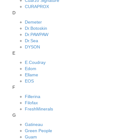
Cuarzo Signature
CURAPROX
D
Demeter
Dr.Botoskin
Dr.PAWPAW
Dr.Sea
DYSON
E
E.Coudray
Edom
Ellame
EOS
F
Fillerina
Filofax
FreshMinerals
G
Gatineau
Green People
Guam