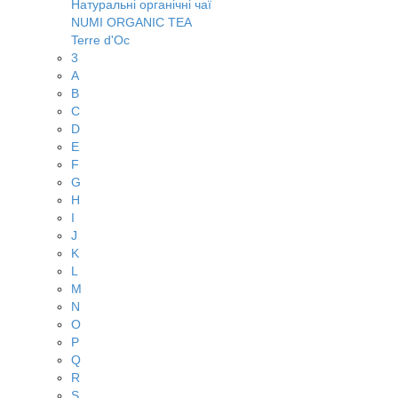
Натуральні органічні чаї
NUMI ORGANIC TEA
Terre d'Oc
3
A
B
C
D
E
F
G
H
I
J
K
L
M
N
O
P
Q
R
S