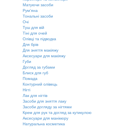
Матуючи засоби
Рум'яна
Тональні засоби
Очі
Туш для вій
Тіні для очей
Олівці та підводка
Для брів
Для зняття макіяжу
Аксесуари для макіяжу
Губи
Догляд за губами
Блиск для губ
Помада
Контурний олівець
Нігті
Лак для нігтів
Засоби для зняття лаку
Засоби догляду за нігтями
Крем для рук та догляд за кутикулою
Аксесуари для манікюру
Натуральна косметика