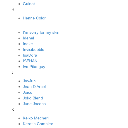
Guinot
H
Henne Color
I
I'm sorry for my skin
Idenel
Ineke
Invisibobble
IsaDora
ISEHAN
Ivo Pitanguy
J
JayJun
Jean D'Arcel
Joico
Joko Blend
June Jacobs
K
Keiko Mecheri
Keratin Complex