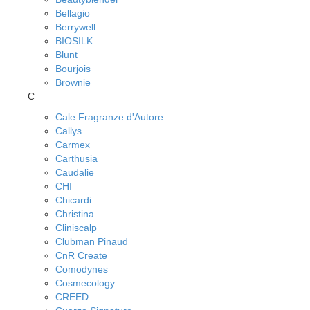
Bellagio
Berrywell
BIOSILK
Blunt
Bourjois
Brownie
C
Cale Fragranze d'Autore
Callys
Carmex
Carthusia
Caudalie
CHI
Chicardi
Christina
Cliniscalp
Clubman Pinaud
CnR Create
Comodynes
Cosmecology
CREED