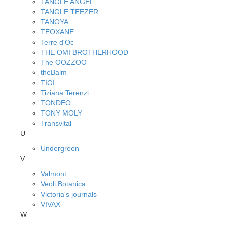
TANGLE ANGEL
TANGLE TEEZER
TANOYA
TEOXANE
Terre d'Oc
THE OMI BROTHERHOOD
The OOZZOO
theBalm
TIGI
Tiziana Terenzi
TONDEO
TONY MOLY
Transvital
U
Undergreen
V
Valmont
Veoli Botanica
Victoria's journals
VIVAX
W