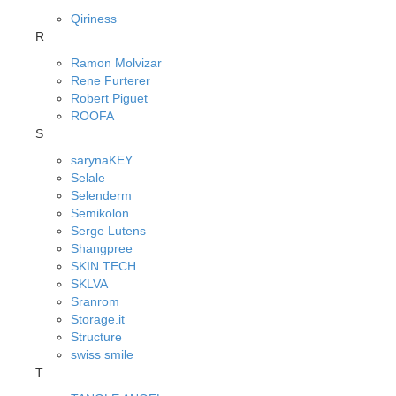
Qiriness
R
Ramon Molvizar
Rene Furterer
Robert Piguet
ROOFA
S
sarynaKEY
Selale
Selenderm
Semikolon
Serge Lutens
Shangpree
SKIN TECH
SKLVA
Sranrom
Storage.it
Structure
swiss smile
T