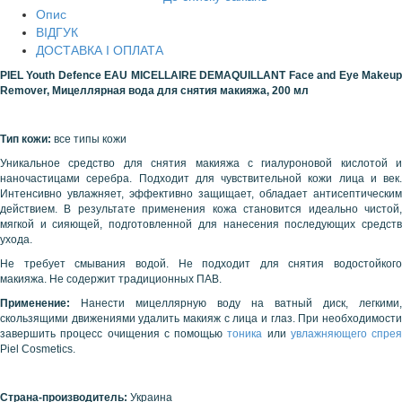
Опис
ВІДГУК
ДОСТАВКА І ОПЛАТА
PIEL Youth Defence EAU MICELLAIRE DEMAQUILLANT Face and Eye Makeup
Remover, Мицеллярная вода для снятия макияжа, 200 мл
Тип кожи:
все типы кожи
Уникальное средство для снятия макияжа с гиалуроновой кислотой и
наночастицами серебра. Подходит для чувствительной кожи лица и век.
Интенсивно увлажняет, эффективно защищает, обладает антисептическим
действием. В результате применения кожа становится идеально чистой,
мягкой и сияющей, подготовленной для нанесения последующих средств
ухода.
Не требует смывания водой. Не подходит для снятия водостойкого
макияжа.
Не содержит традиционных ПАВ.
Применение:
Нанести мицеллярную воду на ватный диск, легкими,
скользящими движениями удалить макияж с лица и глаз. При необходимости
завершить процесс очищения с помощью
тоника
или
увлажняющего спрея
Piel Cosmetics.
Страна-производитель:
Украина