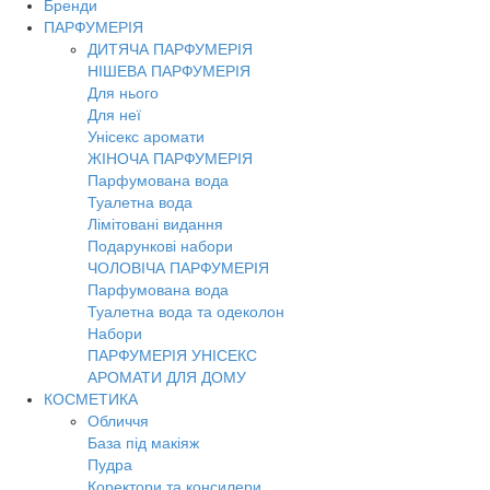
Бренди
Toggl
ПАРФУМЕРІЯ
navig
ДИТЯЧА ПАРФУМЕРІЯ
НІШЕВА ПАРФУМЕРІЯ
Для нього
Для неї
Унісекс аромати
ЖІНОЧА ПАРФУМЕРІЯ
Парфумована вода
Туалетна вода
Лімітовані видання
Подарункові набори
ЧОЛОВІЧА ПАРФУМЕРІЯ
Парфумована вода
Туалетна вода та одеколон
Набори
ПАРФУМЕРІЯ УНІСЕКС
АРОМАТИ ДЛЯ ДОМУ
КОСМЕТИКА
Обличчя
База під макіяж
Пудра
Коректори та консилери