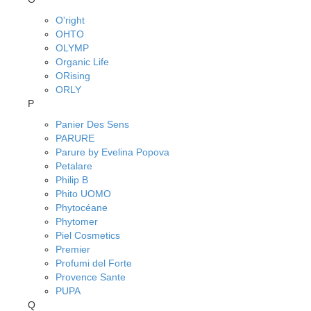
O'right
OHTO
OLYMP
Organic Life
ORising
ORLY
P
Panier Des Sens
PARURE
Parure by Evelina Popova
Petalare
Philip B
Phito UOMO
Phytocéane
Phytomer
Piel Cosmetics
Premier
Profumi del Forte
Provence Sante
PUPA
Q