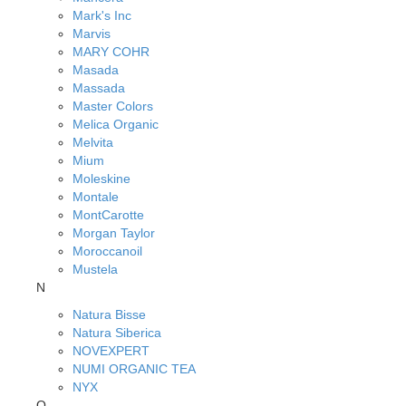
Mark's Inc
Marvis
MARY COHR
Masada
Massada
Master Colors
Melica Organic
Melvita
Mium
Moleskine
Montale
MontCarotte
Morgan Taylor
Moroccanoil
Mustela
N
Natura Bisse
Natura Siberica
NOVEXPERT
NUMI ORGANIC TEA
NYX
O