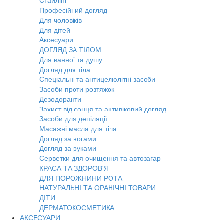
Стайлінг
Професійний догляд
Для чоловіків
Для дітей
Аксесуари
ДОГЛЯД ЗА ТІЛОМ
Для ванної та душу
Догляд для тіла
Спеціальні та антицелюлітні засоби
Засоби проти розтяжок
Дезодоранти
Захист від сонця та антивіковий догляд
Засоби для депіляції
Масажні масла для тіла
Догляд за ногами
Догляд за руками
Серветки для очищення та автозагар
КРАСА ТА ЗДОРОВ'Я
ДЛЯ ПОРОЖНИНИ РОТА
НАТУРАЛЬНІ ТА ОРАНІЧНІ ТОВАРИ
ДІТИ
ДЕРМАТОКОСМЕТИКА
АКСЕСУАРИ