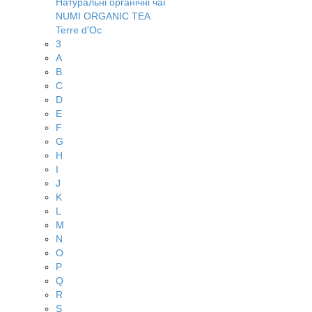
Натуральні органічні чаї
NUMI ORGANIC TEA
Terre d'Oc
3
A
B
C
D
E
F
G
H
I
J
K
L
M
N
O
P
Q
R
S