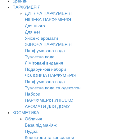
Бренди
Toggl
ПАРФУМЕРІЯ
navig
ДИТЯЧА ПАРФУМЕРІЯ
НІШЕВА ПАРФУМЕРІЯ
Для нього
Для неї
Унісекс аромати
ЖІНОЧА ПАРФУМЕРІЯ
Парфумована вода
Туалетна вода
Лімітовані видання
Подарункові набори
ЧОЛОВІЧА ПАРФУМЕРІЯ
Парфумована вода
Туалетна вода та одеколон
Набори
ПАРФУМЕРІЯ УНІСЕКС
АРОМАТИ ДЛЯ ДОМУ
КОСМЕТИКА
Обличчя
База під макіяж
Пудра
Коректори та консилери