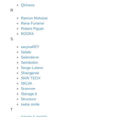
Qiriness
R
Ramon Molvizar
Rene Furterer
Robert Piguet
ROOFA
S
sarynaKEY
Selale
Selenderm
Semikolon
Serge Lutens
Shangpree
SKIN TECH
SKLVA
Sranrom
Storage.it
Structure
swiss smile
T