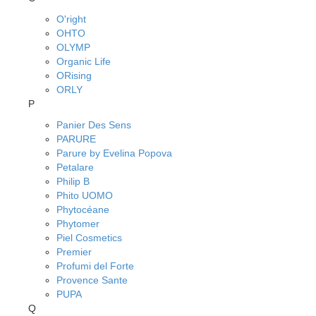
O'right
OHTO
OLYMP
Organic Life
ORising
ORLY
P
Panier Des Sens
PARURE
Parure by Evelina Popova
Petalare
Philip B
Phito UOMO
Phytocéane
Phytomer
Piel Cosmetics
Premier
Profumi del Forte
Provence Sante
PUPA
Q