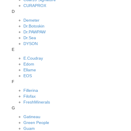
CURAPROX
D
Demeter
Dr.Botoskin
Dr.PAWPAW
Dr.Sea
DYSON
E
E.Coudray
Edom
Ellame
EOS
F
Fillerina
Filofax
FreshMinerals
G
Gatineau
Green People
Guam