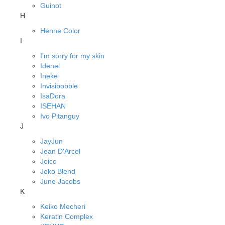
Guinot
H
Henne Color
I
I'm sorry for my skin
Idenel
Ineke
Invisibobble
IsaDora
ISEHAN
Ivo Pitanguy
J
JayJun
Jean D'Arcel
Joico
Joko Blend
June Jacobs
K
Keiko Mecheri
Keratin Complex