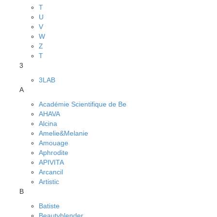
T
U
V
W
Z
Т
3
3LAB
A
Académie Scientifique de Be
AHAVA
Alcina
Amelie&Melanie
Amouage
Aphrodite
APIVITA
Arcancil
Artistic
B
Batiste
Beautyblender