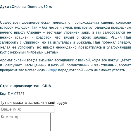
Духи «Сирень»
Demeter
, 30 мл
Существует древнегреческая легенда о происхождении сирени, согласно
которой молодой Пан – бог лесов и лугов, повстречал однажды прекрасную
речную нимфу Сирингу – вестницу утренней зари, и так залюбовался ее
нежной грацией и красотой, что забыл о своих забавах. Решил Пан
заговорить с Сирингой, но та испугалась и убежала. Пан побежал следом,
желая ее успокоить, но нимфа неожиданно превратилась в благоухающий
куст с нежными лиловыми цветами.
Аромат сирени всегда вызывал ассоциации с весной, когда все вокруг цветет
и благоухает. Насыщенный и нежный, романтичный и женственный, аромат
превратит вас в сказочную
нимфу
, перед которой никто не сможет устоять.
Страна-производитель: США
Код: DM 07737
Тут ви можете залишити свій відгук