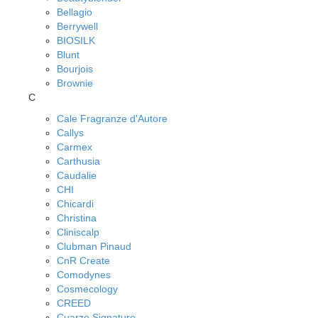
Bellagio
Berrywell
BIOSILK
Blunt
Bourjois
Brownie
C
Cale Fragranze d'Autore
Callys
Carmex
Carthusia
Caudalie
CHI
Chicardi
Christina
Cliniscalp
Clubman Pinaud
CnR Create
Comodynes
Cosmecology
CREED
Cuarzo Signature