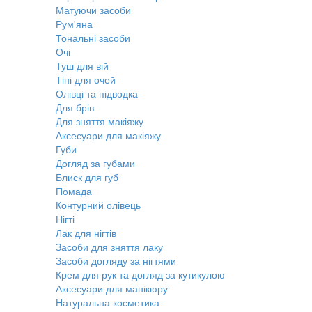
Матуючи засоби
Рум'яна
Тональні засоби
Очі
Туш для вій
Тіні для очей
Олівці та підводка
Для брів
Для зняття макіяжу
Аксесуари для макіяжу
Губи
Догляд за губами
Блиск для губ
Помада
Контурний олівець
Нігті
Лак для нігтів
Засоби для зняття лаку
Засоби догляду за нігтями
Крем для рук та догляд за кутикулою
Аксесуари для манікюру
Натуральна косметика