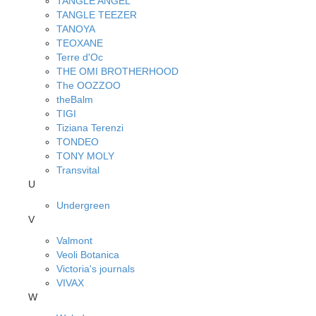
TANGLE ANGEL
TANGLE TEEZER
TANOYA
TEOXANE
Terre d'Oc
THE OMI BROTHERHOOD
The OOZZOO
theBalm
TIGI
Tiziana Terenzi
TONDEO
TONY MOLY
Transvital
U
Undergreen
V
Valmont
Veoli Botanica
Victoria's journals
VIVAX
W