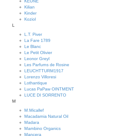
KEUNE
Kilian
Kinder
Koziol
L
L.T. Piver
La Fare 1789
Le Blanc
Le Petit Olivier
Leonor Greyl
Les Parfums de Rosine
LEUCHTTURM1917
Lorenzo Villoresi
Lothantique
Lucas PaPaw OINTMENT
LUCE DI SORRENTO
M
M.Micallef
Macadamia Natural Oil
Madara
Mambino Organics
Mancera