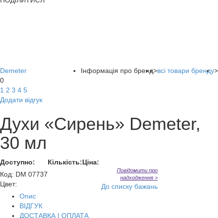
ПОДІЛИТИСЯ
Demeter
Інформація про бренд
>
всі товари бренду
>
0
1
2
3
4
5
Додати відгук
Духи «Сирень» Demeter,
30 мл
Доступно:
Кількість:
Ціна:
Повідомити про
Код
:
DM 07737
надходження >
Цвет:
До списку бажань
Опис
ВІДГУК
ДОСТАВКА І ОПЛАТА