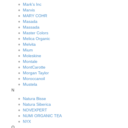
Mark's Inc
Marvis
MARY COHR
Masada
Massada
Master Colors
Melica Organic
Melvita
Mium
Moleskine
Montale
MontCarotte
Morgan Taylor
Moroccanoil
Mustela
N
Natura Bisse
Natura Siberica
NOVEXPERT
NUMI ORGANIC TEA
NYX
O