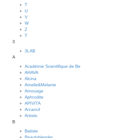
T
U
V
W
Z
Т
3
3LAB
A
Académie Scientifique de Be
AHAVA
Alcina
Amelie&Melanie
Amouage
Aphrodite
APIVITA
Arcancil
Artistic
B
Batiste
Beautyblender