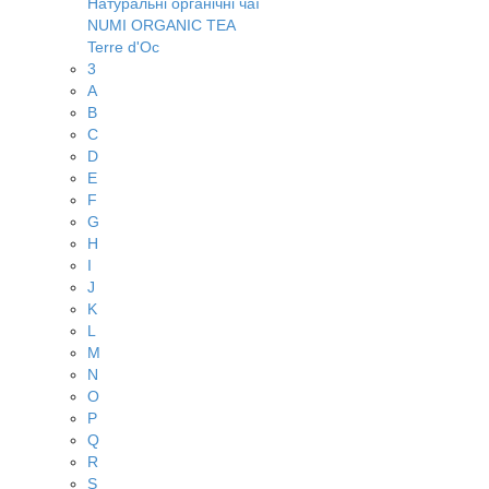
Натуральні органічні чаї
NUMI ORGANIC TEA
Terre d'Oc
3
A
B
C
D
E
F
G
H
I
J
K
L
M
N
O
P
Q
R
S