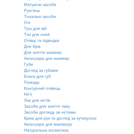
Матуючи засоби
Рум'яна
Тональні засоби
Очі
Туш для вій
Тіні для очей
Олівці та підводка
Для брів
Для зняття макіяжу
Аксесуари для макіяжу
Губи
Догляд за губами
Блиск для губ
Помада
Контурний олівець
Нігті
Лак для нігтів
Засоби для зняття лаку
Засоби догляду за нігтями
Крем для рук та догляд за кутикулою
Аксесуари для манікюру
Натуральна косметика