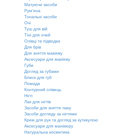
Матуючи засоби
Рум'яна
Тональні засоби
Очі
Туш для вій
Тіні для очей
Олівці та підводка
Для брів
Для зняття макіяжу
Аксесуари для макіяжу
Губи
Догляд за губами
Блиск для губ
Помада
Контурний олівець
Нігті
Лак для нігтів
Засоби для зняття лаку
Засоби догляду за нігтями
Крем для рук та догляд за кутикулою
Аксесуари для манікюру
Натуральна косметика