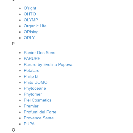
O'right
OHTO
OLYMP
Organic Life
ORising
ORLY
P
Panier Des Sens
PARURE
Parure by Evelina Popova
Petalare
Philip B
Phito UOMO
Phytocéane
Phytomer
Piel Cosmetics
Premier
Profumi del Forte
Provence Sante
PUPA
Q