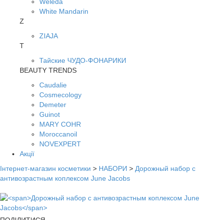
Weleda
White Mandarin
Z
ZIAJA
Т
Тайские ЧУДО-ФОНАРИКИ
BEAUTY TRENDS
Caudalie
Cosmecology
Demeter
Guinot
MARY COHR
Moroccanoil
NOVEXPERT
Акції
Інтернет-магазин косметики
>
НАБОРИ
>
Дорожный набор с
антивозрастным коплексом June Jacobs