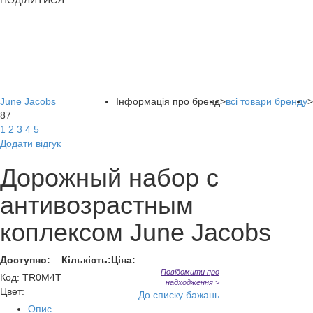
ПОДІЛИТИСЯ
June Jacobs
Інформація про бренд
>
всі товари бренду
>
87
1
2
3
4
5
Додати відгук
Дорожный набор с
антивозрастным
коплексом June Jacobs
Доступно:
Кількість:
Ціна:
Повідомити про
Код
:
TR0M4T
надходження >
Цвет:
До списку бажань
Опис