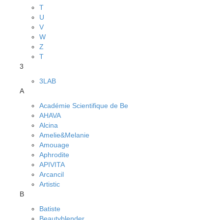
T
U
V
W
Z
Т
3
3LAB
A
Académie Scientifique de Be
AHAVA
Alcina
Amelie&Melanie
Amouage
Aphrodite
APIVITA
Arcancil
Artistic
B
Batiste
Beautyblender