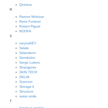
Qiriness
R
Ramon Molvizar
Rene Furterer
Robert Piguet
ROOFA
S
sarynaKEY
Selale
Selenderm
Semikolon
Serge Lutens
Shangpree
SKIN TECH
SKLVA
Sranrom
Storage.it
Structure
swiss smile
T