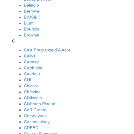
Bellagio
Berrywell
BIOSILK
Blunt
Bourjois
Brownie
C
Cale Fragranze d'Autore
Callys
Carmex
Carthusia
Caudalie
CHI
Chicardi
Christina
Cliniscalp
Clubman Pinaud
CnR Create
Comodynes
Cosmecology
CREED
Cuarzo Signature