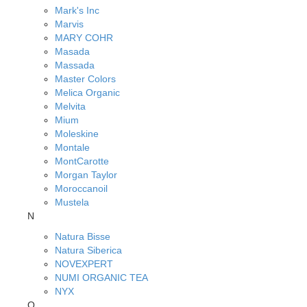
Mark's Inc
Marvis
MARY COHR
Masada
Massada
Master Colors
Melica Organic
Melvita
Mium
Moleskine
Montale
MontCarotte
Morgan Taylor
Moroccanoil
Mustela
N
Natura Bisse
Natura Siberica
NOVEXPERT
NUMI ORGANIC TEA
NYX
O