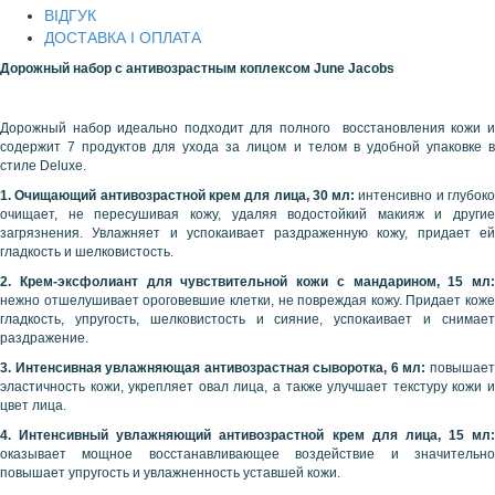
ВІДГУК
ДОСТАВКА І ОПЛАТА
Дорожный набор с антивозрастным коплексом
June
Jacobs
Дорожный набор идеально подходит для полного восстановления кожи и
содержит 7 продуктов для ухода за лицом и телом в удобной упаковке в
стиле Deluxe.
1. Очищающий антивозрастной крем для лица, 30 мл:
интенсивно и глубок
очищает, не пересушивая кожу, удаляя водостойкий макияж и другие
загрязнения. Увлажняет и успокаивает раздраженную кожу, придает ей
гладкость и шелковистость.
2. Крем-эксфолиант для чувствительной кожи с мандарином, 15 мл:
нежно отшелушивает ороговевшие клетки, не повреждая кожу. Придает коже
гладкость, упругость, шелковистость и сияние, успокаивает и снимает
раздражение.
3. Интенсивная увлажняющая антивозрастная сыворотка, 6 мл:
повышает
эластичность кожи, укрепляет овал лица, а также улучшает текстуру кожи и
цвет лица.
4. Интенсивный увлажняющий антивозрастной крем для лица, 15 мл:
оказывает мощное восстанавливающее воздействие и значительно
повышает упругость и увлажненность уставшей кожи.