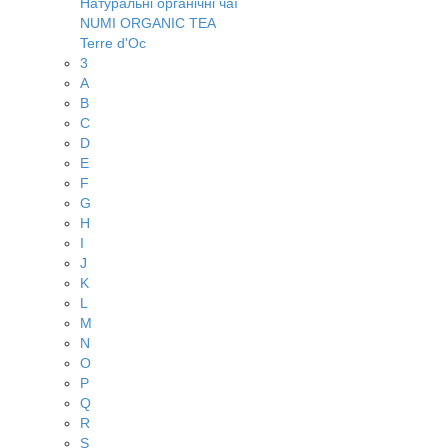
Натуральні органічні чаї
NUMI ORGANIC TEA
Terre d'Oc
3
A
B
C
D
E
F
G
H
I
J
K
L
M
N
O
P
Q
R
S