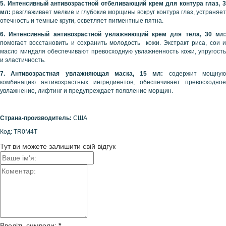
5. Интенсивный антивозрастной отбеливающий крем для контура глаз, 3
мл:
разглаживает мелкие и глубокие морщины вокруг контура глаз, устраняе
отечность и темные круги, осветляет пигментные пятна.
6. Интенсивный антивозрастной увлажняющий крем для тела, 30 мл:
помогает восстановить и сохранить молодость кожи. Экстракт риса, сои и
масло миндаля обеспечивают превосходную увлажненность кожи, упругость
и эластичность.
7. Антивозрастная увлажняющая маска, 15 мл:
содержит мощну
комбинацию антивозрастных ингредиентов, обеспечивает превосходное
увлажнение, лифтинг и предупреждает появление морщин.
Страна-производитель:
США
Код: TR0M4T
Тут ви можете залишити свій відгук
Введіть символи:
*