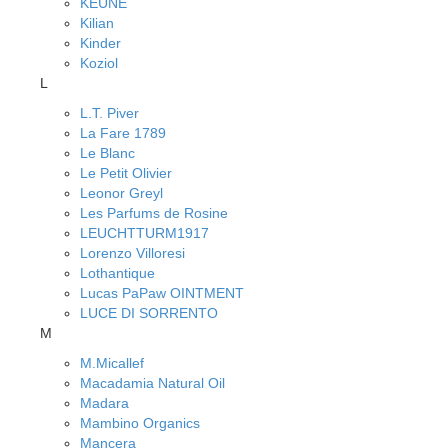
KEUNE
Kilian
Kinder
Koziol
L
L.T. Piver
La Fare 1789
Le Blanc
Le Petit Olivier
Leonor Greyl
Les Parfums de Rosine
LEUCHTTURM1917
Lorenzo Villoresi
Lothantique
Lucas PaPaw OINTMENT
LUCE DI SORRENTO
M
M.Micallef
Macadamia Natural Oil
Madara
Mambino Organics
Mancera