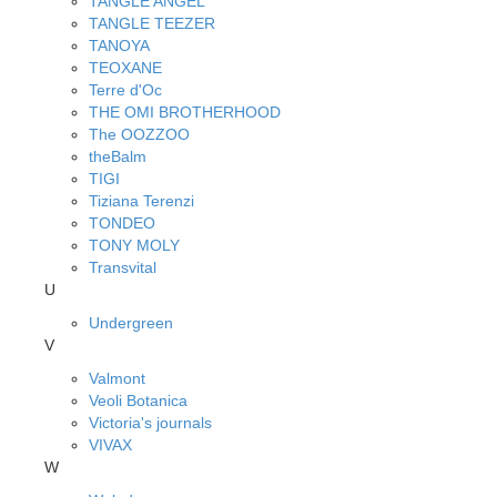
TANGLE ANGEL
TANGLE TEEZER
TANOYA
TEOXANE
Terre d'Oc
THE OMI BROTHERHOOD
The OOZZOO
theBalm
TIGI
Tiziana Terenzi
TONDEO
TONY MOLY
Transvital
U
Undergreen
V
Valmont
Veoli Botanica
Victoria's journals
VIVAX
W