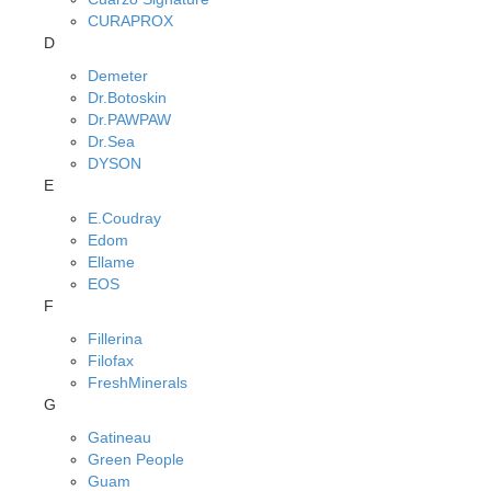
CURAPROX
D
Demeter
Dr.Botoskin
Dr.PAWPAW
Dr.Sea
DYSON
E
E.Coudray
Edom
Ellame
EOS
F
Fillerina
Filofax
FreshMinerals
G
Gatineau
Green People
Guam