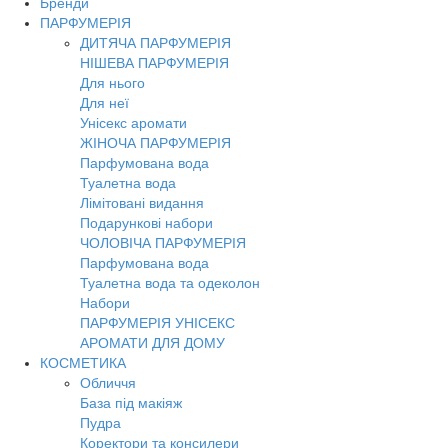
Бренди
Toggl
ПАРФУМЕРІЯ
navig
ДИТЯЧА ПАРФУМЕРІЯ
НІШЕВА ПАРФУМЕРІЯ
Для нього
Для неї
Унісекс аромати
ЖІНОЧА ПАРФУМЕРІЯ
Парфумована вода
Туалетна вода
Лімітовані видання
Подарункові набори
ЧОЛОВІЧА ПАРФУМЕРІЯ
Парфумована вода
Туалетна вода та одеколон
Набори
ПАРФУМЕРІЯ УНІСЕКС
АРОМАТИ ДЛЯ ДОМУ
КОСМЕТИКА
Обличчя
База під макіяж
Пудра
Коректори та консилери