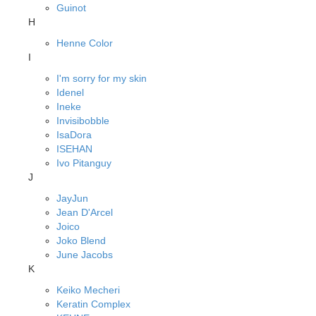
Guinot
H
Henne Color
I
I'm sorry for my skin
Idenel
Ineke
Invisibobble
IsaDora
ISEHAN
Ivo Pitanguy
J
JayJun
Jean D'Arcel
Joico
Joko Blend
June Jacobs
K
Keiko Mecheri
Keratin Complex