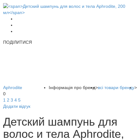
ПОДІЛИТИСЯ
Aphrodite
Інформація про бренд
>
всі товари бренду
>
0
1
2
3
4
5
Додати відгук
Детский шампунь для
волос и тела Aphrodite,