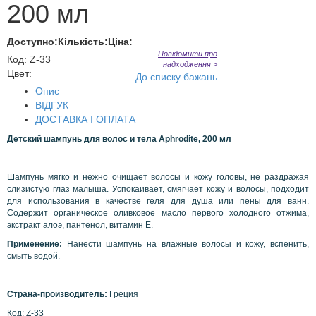
200 мл
Доступно:
Кількість:
Ціна:
Повідомити про
Код
:
Z-33
надходження >
Цвет:
До списку бажань
Опис
ВІДГУК
ДОСТАВКА І ОПЛАТА
Детский шампунь для волос и тела
Aphrodite
, 200 мл
Шампунь мягко и нежно очищает волосы и кожу головы, не раздражая
слизистую глаз малыша. Успокаивает, смягчает кожу и волосы, подходит
для использования в качестве геля для душа или пены для ванн.
Содержит органическое оливковое масло первого холодного отжима,
экстракт алоэ, пантенол, витамин Е.
Применение:
Нанести шампунь на влажные волосы и кожу, вспенить,
смыть водой.
Страна-производитель:
Греция
Код: Z-33