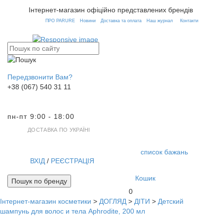
Інтернет-магазин офіційно представлених брендів
ПРО PARURE
Новини
Доставка та оплата
Наш журнал
Контакти
Передзвонити Вам?
+38 (067) 540 31 11
пн-пт 9:00 - 18:00
ДОСТАВКА ПО УКРАЇНІ
список бажань
ВХІД
/
РЕЄСТРАЦІЯ
Кошик
Пошук по бренду
0
Інтернет-магазин косметики
>
ДОГЛЯД
>
ДІТИ
>
Детский
Toggl
шампунь для волос и тела Aphrodite, 200 мл
navig