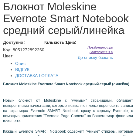
Блокнот Moleskine
Evernote Smart Notebook
средний серый/линейка
Доступно:
Кількість:
Ціна:
Повідомити про
Код
:
8051272892260
надходження >
Цвет:
До списку бажань
Опис
ВІДГУК
ДОСТАВКА І ОПЛАТА
Блокнот Moleskine Evernote Smart Notebook средний серый (линейка)
Новый
блокнот
от
Moleskine
с
"умными"
страницами,
обладает
невероятными качествами
,
которые позволяют
легко
переносить
записи
на страницах
Evernote SMART Notebook
сразу
к сервису
Evernote
,
с
помощью приложения
"
Evernote Page Camera
"
на Вашем
смартфоне
или
планшете
.
Каждый
Evernote SMART Notebook
содержит
"умные"
стикеры,
которые