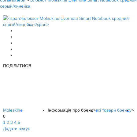
органайзери
>
Блокнот Moleskine Evernote Smart Notebook средний
серый/линейка
ПОДІЛИТИСЯ
Moleskine
Інформація про бренд
>
всі товари бренду
>
0
1
2
3
4
5
Додати відгук