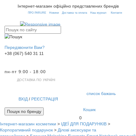
Інтернет-магазин офіційно представлених брендів
ПРО PARURE
Новини
Доставка та оплата
Наш журнал
Контакти
Передзвонити Вам?
+38 (067) 540 31 11
пн-пт 9:00 - 18:00
ДОСТАВКА ПО УКРАЇНІ
список бажань
ВХІД
/
РЕЄСТРАЦІЯ
Кошик
Пошук по бренду
0
Інтернет-магазин косметики
>
ІДЕЇ ДЛЯ ПОДАРУНКІВ
>
Toggl
Корпоративний подарунок
>
Ділові аксесуари та
navig