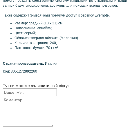
помогут
создать
собственную
систему
навигации
по страницам и
Ваши
записи
будут
упорядочены,
доступны для поиска
,
и
всегда
под рукой.
Также
содержит
3-месячный
премиум
доступ к сервису
Evernote
.
Размер
: средний
(13
x
21) см;
Наполнение: линейка;
Цвет
:
серый
;
Обложка: твердая обложка (Молескин)
Количество страниц: 240;
Плотность
бумаги:
70 г /
м².
Страна-производитель:
Италия
Код:
8051272892260
Тут ви можете залишити свій відгук