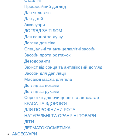
Стайлінг
Професійний догляд
Для чоловіків
Для дітей
Аксесуари
ДОГЛЯД ЗА ТІЛОМ
Для ванної та душу
Догляд для тіла
Спеціальні та антицелюлітні засоби
Засоби проти розтяжок
Дезодоранти
Захист від сонця та антивіковий догляд
Засоби для депіляції
Масажні масла для тіла
Догляд за ногами
Догляд за руками
Серветки для очищення та автозагар
КРАСА ТА ЗДОРОВ'Я
ДЛЯ ПОРОЖНИНИ РОТА
НАТУРАЛЬНІ ТА ОРАНІЧНІ ТОВАРИ
ДІТИ
ДЕРМАТОКОСМЕТИКА
АКСЕСУАРИ