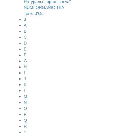
Натуральні органічні чаї
NUMI ORGANIC TEA
Terre d'Oc
3
A
B
C
D
E
F
G
H
I
J
K
L
M
N
O
P
Q
R
S