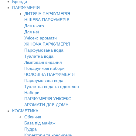
Бренди
ПАРФУМЕРІЯ
ДИТЯЧА ПАРФУМЕРІЯ
НІШЕВА ПАРФУМЕРІЯ
Для нього
Для неї
Унісекс аромати
ЖІНОЧА ПАРФУМЕРІЯ
Парфумована вода
Туалетна вода
Лімітовані видання
Подарункові набори
ЧОЛОВІЧА ПАРФУМЕРІЯ
Парфумована вода
Туалетна вода та одеколон
Набори
ПАРФУМЕРІЯ УНІСЕКС
АРОМАТИ ДЛЯ ДОМУ
КОСМЕТИКА
Обличчя
База під макіяж
Пудра
Коректори та консилери