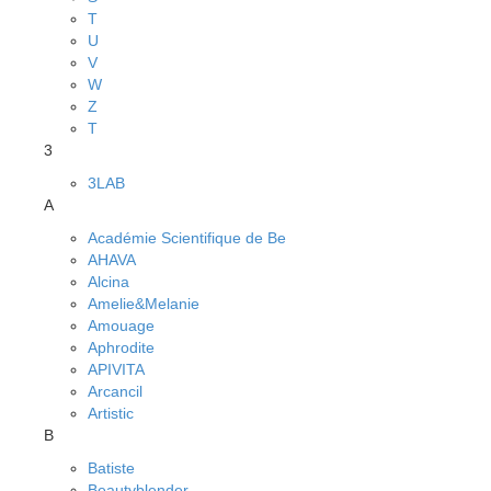
T
U
V
W
Z
Т
3
3LAB
A
Académie Scientifique de Be
AHAVA
Alcina
Amelie&Melanie
Amouage
Aphrodite
APIVITA
Arcancil
Artistic
B
Batiste
Beautyblender