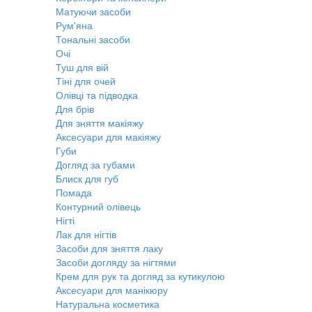
Матуючи засоби
Рум'яна
Тональні засоби
Очі
Туш для вій
Тіні для очей
Олівці та підводка
Для брів
Для зняття макіяжу
Аксесуари для макіяжу
Губи
Догляд за губами
Блиск для губ
Помада
Контурний олівець
Нігті
Лак для нігтів
Засоби для зняття лаку
Засоби догляду за нігтями
Крем для рук та догляд за кутикулою
Аксесуари для манікюру
Натуральна косметика