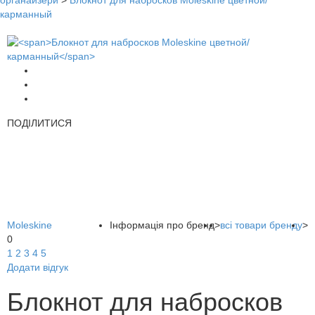
органайзери
>
Блокнот для набросков Moleskine цветной/
карманный
ПОДІЛИТИСЯ
Moleskine
Інформація про бренд
>
всі товари бренду
>
0
1
2
3
4
5
Додати відгук
Блокнот для набросков