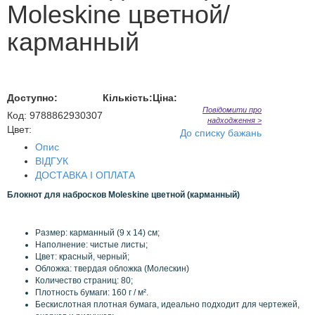
Moleskine цветной/
карманный
Доступно:
Кількість:
Ціна:
Повідомити про
Код
:
9788862930307
надходження >
Цвет:
До списку бажань
Опис
ВІДГУК
ДОСТАВКА І ОПЛАТА
Блокнот для набросков Moleskine цветной (карманный)
Размер
: карманный
(9
x
14) см;
Наполнение: чистые листы;
Цвет
:
красный, черный
;
Обложка: твердая обложка (Молескин)
Количество страниц: 80;
Плотность
бумаги:
160 г /
м².
Бескислотная
плотная бумага
,
идеально
подходит для
чертежей
,