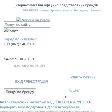
Інтернет-магазин офіційно представлених брендів
ПРО PARURE
Новини
Доставка та оплата
Наш журнал
Контакти
Передзвонити Вам?
+38 (067) 540 31 11
пн-пт 9:00 - 18:00
ДОСТАВКА ПО УКРАЇНІ
список бажань
ВХІД
/
РЕЄСТРАЦІЯ
Кошик
Пошук по бренду
0
Інтернет-магазин косметики
>
ІДЕЇ ДЛЯ ПОДАРУНКІВ
>
Toggl
Корпоративний подарунок
>
Ділові аксесуари та
navig