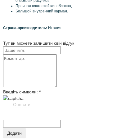
очерков
и
рисунков
;
Прочная
влагостойкая
обложка
;
Большой внутренний карман
.
Страна-производитель:
Италия
Тут ви можете залишити свій відгук
Введіть символи:
*
Оновити