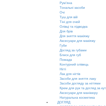
Рум'яна
Тональні засоби
Очі
Туш для вій
Тіні для очей
Олівці та підводка
Для брів
Для зняття макіяжу
Аксесуари для макіяжу
Губи
Догляд за губами
Блиск для губ
Помада
Контурний олівець
Нігті
Лак для нігтів
Засоби для зняття лаку
Засоби догляду за нігтями
Крем для рук та догляд за ку
Аксесуари для манікюру
Натуральна косметика
ДОГЛЯД