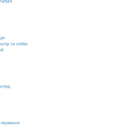
ОЧИМА
ція
олір та сяйво
ей
огляд
 лікування