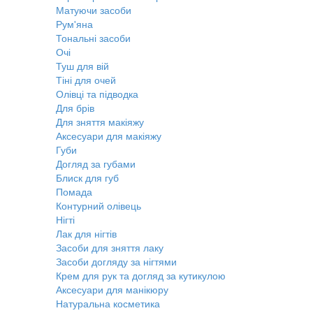
Матуючи засоби
Рум'яна
Тональні засоби
Очі
Туш для вій
Тіні для очей
Олівці та підводка
Для брів
Для зняття макіяжу
Аксесуари для макіяжу
Губи
Догляд за губами
Блиск для губ
Помада
Контурний олівець
Нігті
Лак для нігтів
Засоби для зняття лаку
Засоби догляду за нігтями
Крем для рук та догляд за кутикулою
Аксесуари для манікюру
Натуральна косметика