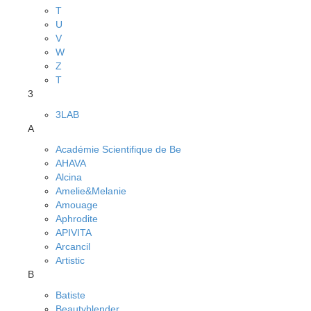
T
U
V
W
Z
Т
3
3LAB
A
Académie Scientifique de Be
AHAVA
Alcina
Amelie&Melanie
Amouage
Aphrodite
APIVITA
Arcancil
Artistic
B
Batiste
Beautyblender