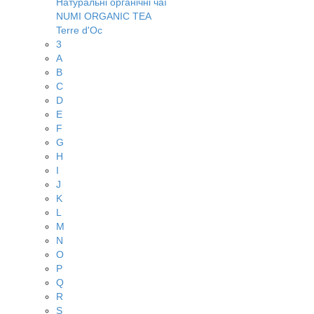
Натуральні органічні чаї
NUMI ORGANIC TEA
Terre d'Oc
3
A
B
C
D
E
F
G
H
I
J
K
L
M
N
O
P
Q
R
S