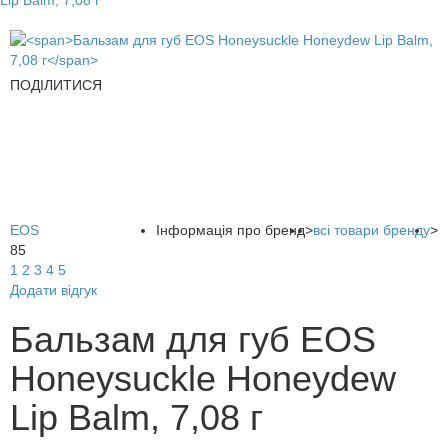
Lip Balm, 7,08 г
ПОДІЛИТИСЯ
EOS
Інформація про бренд
>
всі товари бренду
>
85
1
2
3
4
5
Додати відгук
Бальзам для губ EOS
Honeysuckle Honeydew
Lip Balm, 7,08 г