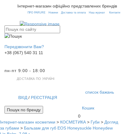
Інтернет-магазин офіційно представлених брендів
ПРО PARURE
Новини
Доставка та оплата
Наш журнал
Контакти
Передзвонити Вам?
+38 (067) 540 31 11
пн-пт 9:00 - 18:00
ДОСТАВКА ПО УКРАЇНІ
список бажань
ВХІД
/
РЕЄСТРАЦІЯ
Кошик
Пошук по бренду
0
Інтернет-магазин косметики
>
КОСМЕТИКА
>
Губи
>
Догляд
Toggl
за губами
>
Бальзам для губ EOS Honeysuckle Honeydew
navig