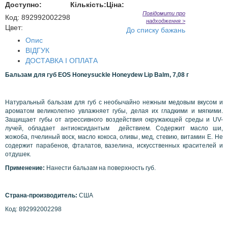
Доступно:
Кількість:
Ціна:
Повідомити про
Код
:
892992002298
надходження >
Цвет:
До списку бажань
Опис
ВІДГУК
ДОСТАВКА І ОПЛАТА
Бальзам для губ
EOS
Honeysuckle
Honeydew
Lip
Balm
,
7,08 г
Натуральный бальзам для губ с необычайно нежным медовым вкусом и
ароматом великолепно увлажняет губы, делая их гладкими и мягкими.
Защищает губы от агрессивного воздействия окружающей среды и UV-
лучей, обладает антиоксидантым действием. Содержит масло ши,
жожоба, пчелиный воск, масло кокоса, оливы, мед, стевию, витамин Е. Не
содержит парабенов, фталатов, вазелина, искусственных красителей и
отдушек.
Применение:
Нанести бальзам на поверхность губ.
Страна-производитель:
США
Код: 892992002298