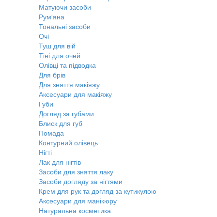
Матуючи засоби
Рум'яна
Тональні засоби
Очі
Туш для вій
Тіні для очей
Олівці та підводка
Для брів
Для зняття макіяжу
Аксесуари для макіяжу
Губи
Догляд за губами
Блиск для губ
Помада
Контурний олівець
Нігті
Лак для нігтів
Засоби для зняття лаку
Засоби догляду за нігтями
Крем для рук та догляд за кутикулою
Аксесуари для манікюру
Натуральна косметика