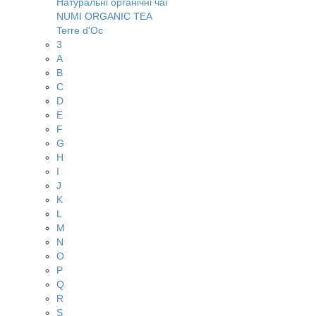
Натуральні органічні чаї
NUMI ORGANIC TEA
Terre d'Oc
3
A
B
C
D
E
F
G
H
I
J
K
L
M
N
O
P
Q
R
S