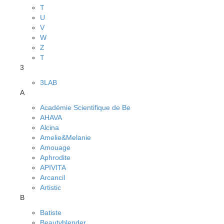
T
U
V
W
Z
Т
3
3LAB
A
Académie Scientifique de Be
AHAVA
Alcina
Amelie&Melanie
Amouage
Aphrodite
APIVITA
Arcancil
Artistic
B
Batiste
Beautyblender