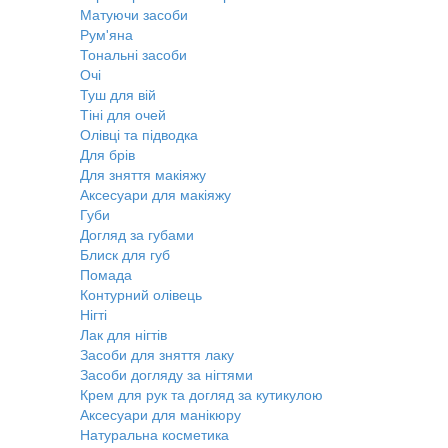
Матуючи засоби
Рум'яна
Тональні засоби
Очі
Туш для вій
Тіні для очей
Олівці та підводка
Для брів
Для зняття макіяжу
Аксесуари для макіяжу
Губи
Догляд за губами
Блиск для губ
Помада
Контурний олівець
Нігті
Лак для нігтів
Засоби для зняття лаку
Засоби догляду за нігтями
Крем для рук та догляд за кутикулою
Аксесуари для манікюру
Натуральна косметика