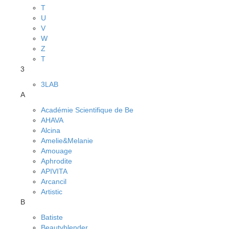
T
U
V
W
Z
Т
3
3LAB
A
Académie Scientifique de Be
AHAVA
Alcina
Amelie&Melanie
Amouage
Aphrodite
APIVITA
Arcancil
Artistic
B
Batiste
Beautyblender