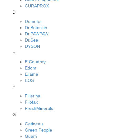
CURAPROX
D
Demeter
Dr.Botoskin
Dr.PAWPAW
Dr.Sea
DYSON
E
E.Coudray
Edom
Ellame
EOS
F
Fillerina
Filofax
FreshMinerals
G
Gatineau
Green People
Guam