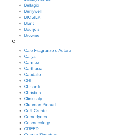
Bellagio
Berrywell
BIOSILK
Blunt
Bourjois
Brownie
C
Cale Fragranze d'Autore
Callys
Carmex
Carthusia
Caudalie
CHI
Chicardi
Christina
Cliniscalp
Clubman Pinaud
CnR Create
Comodynes
Cosmecology
CREED
Cuarzo Signature