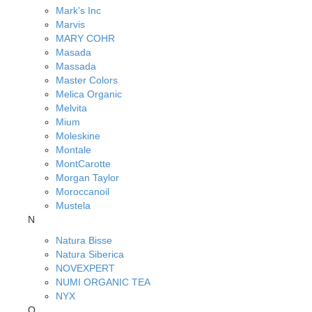
Mark's Inc
Marvis
MARY COHR
Masada
Massada
Master Colors
Melica Organic
Melvita
Mium
Moleskine
Montale
MontCarotte
Morgan Taylor
Moroccanoil
Mustela
N
Natura Bisse
Natura Siberica
NOVEXPERT
NUMI ORGANIC TEA
NYX
O