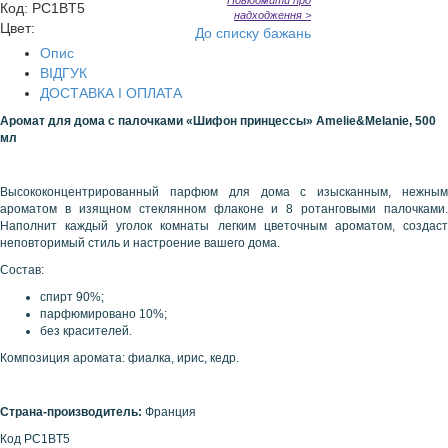
Повідомити про
Код
:
PC1BT5
надходження >
Цвет:
До списку бажань
Опис
ВІДГУК
ДОСТАВКА І ОПЛАТА
Аромат для дома с палочками «Шифон принцессы» Amelie&Melanie, 500
мл
Высококонцентрированный парфюм для дома с изысканным, нежным
ароматом в изящном стеклянном флаконе и 8 ротанговыми палочками.
Наполнит каждый уголок комнаты легким цветочным ароматом, создаст
неповторимый стиль и настроение вашего дома.
Состав:
спирт 90%;
парфюмировано 10%;
без красителей.
Композиция аромата: фиалка, ирис, кедр.
Страна-производитель:
Франция
Код PC1BT5