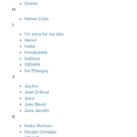
Guinot
H
Henne Color
I
I'm sorry for my skin
Idenel
Ineke
Invisibobble
IsaDora
ISEHAN
Ivo Pitanguy
J
JayJun
Jean D'Arcel
Joico
Joko Blend
June Jacobs
K
Keiko Mecheri
Keratin Complex