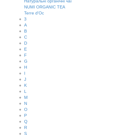
Натуральні органічні чаї
NUMI ORGANIC TEA
Terre d'Oc
3
A
B
C
D
E
F
G
H
I
J
K
L
M
N
O
P
Q
R
S