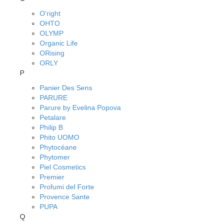
O'right
OHTO
OLYMP
Organic Life
ORising
ORLY
P
Panier Des Sens
PARURE
Parure by Evelina Popova
Petalare
Philip B
Phito UOMO
Phytocéane
Phytomer
Piel Cosmetics
Premier
Profumi del Forte
Provence Sante
PUPA
Q