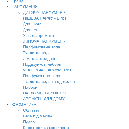
Бренди
Toggl
ПАРФУМЕРІЯ
navig
ДИТЯЧА ПАРФУМЕРІЯ
НІШЕВА ПАРФУМЕРІЯ
Для нього
Для неї
Унісекс аромати
ЖІНОЧА ПАРФУМЕРІЯ
Парфумована вода
Туалетна вода
Лімітовані видання
Подарункові набори
ЧОЛОВІЧА ПАРФУМЕРІЯ
Парфумована вода
Туалетна вода та одеколон
Набори
ПАРФУМЕРІЯ УНІСЕКС
АРОМАТИ ДЛЯ ДОМУ
КОСМЕТИКА
Обличчя
База під макіяж
Пудра
Коректори та консилери