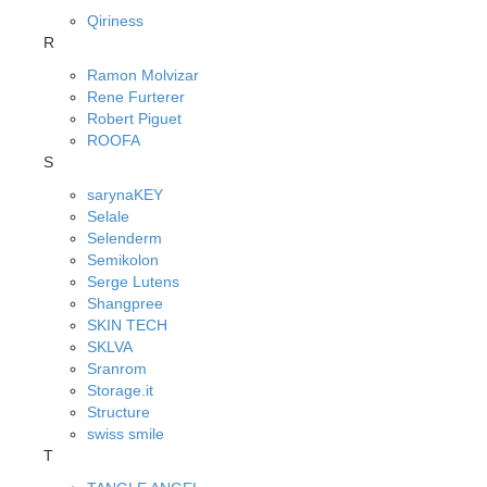
Qiriness
R
Ramon Molvizar
Rene Furterer
Robert Piguet
ROOFA
S
sarynaKEY
Selale
Selenderm
Semikolon
Serge Lutens
Shangpree
SKIN TECH
SKLVA
Sranrom
Storage.it
Structure
swiss smile
T