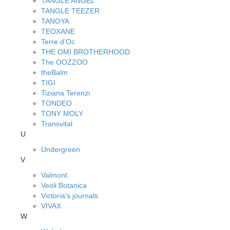
TANGLE ANGEL
TANGLE TEEZER
TANOYA
TEOXANE
Terre d'Oc
THE OMI BROTHERHOOD
The OOZZOO
theBalm
TIGI
Tiziana Terenzi
TONDEO
TONY MOLY
Transvital
U
Undergreen
V
Valmont
Veoli Botanica
Victoria's journals
VIVAX
W