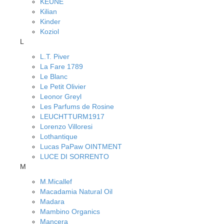
KEUNE
Kilian
Kinder
Koziol
L
L.T. Piver
La Fare 1789
Le Blanc
Le Petit Olivier
Leonor Greyl
Les Parfums de Rosine
LEUCHTTURM1917
Lorenzo Villoresi
Lothantique
Lucas PaPaw OINTMENT
LUCE DI SORRENTO
M
M.Micallef
Macadamia Natural Oil
Madara
Mambino Organics
Mancera