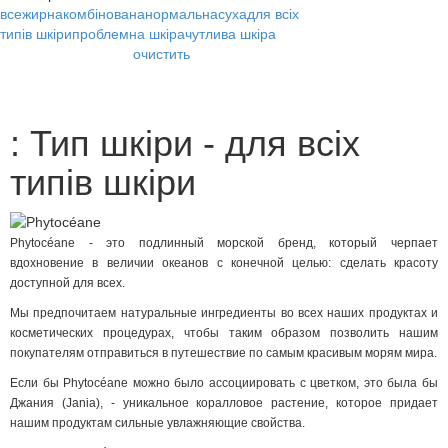
все
жирна
комбінована
нормальна
суха
для всіх
типів шкіри
проблемна шкіра
чутлива шкіра
очистить
: Тип шкіри - для всіх
типів шкіри
Phytocéane - это подлинный морской бренд, который черпает
вдохновение в величии океанов с конечной целью: сделать красоту
доступной для всех.
Мы предпочитаем натуральные ингредиенты во всех наших продуктах и
косметических процедурах, чтобы таким образом позволить нашим
покупателям отправиться в путешествие по самым красивым морям мира.
Если бы Phytocéane можно было ассоциировать с цветком, это была бы
Джания (Jania), - уникальное коралловое растение, которое придает
нашим продуктам сильные увлажняющие свойства.