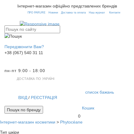
Інтернет-магазин офіційно представлених брендів
ПРО PARURE
Новини
Доставка та оплата
Наш журнал
Контакти
Передзвонити Вам?
+38 (067) 540 31 11
пн-пт 9:00 - 18:00
ДОСТАВКА ПО УКРАЇНІ
список бажань
ВХІД
/
РЕЄСТРАЦІЯ
Кошик
Пошук по бренду
0
Інтернет-магазин косметики
>
Phytocéane
Toggl
navig
Тип шкіри